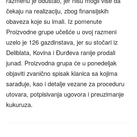
razmenu je odustao, jer nisu mogli više da
čekaju na realizaciju, zbog finansijskih
obaveza koje su imali. Iz pomenute
Proizvodne grupe učešće u ovoj razmeni
uzelo je 126 gazdinstava, jer su stočari iz
Deliblata, Kovina i Đurđeva ranije prodali
junad. Proizvodna grupa će u ponedeljak
objaviti zvanično spisak klanica sa kojima
sarađuje, kao i detalje vezane za proceduru
utovara, potpisivanja ugovora i preuzimanje
kukuruza.