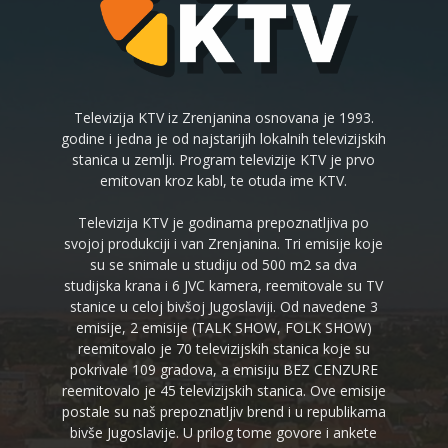
Televizija KTV iz Zrenjanina osnovana je 1993.
godine i jedna je od najstarijih lokalnih televizijskih
stanica u zemlji. Program televizije KTV je prvo
emitovan kroz kabl, te otuda ime KTV.
Televizija KTV je godinama prepoznatljiva po
svojoj produkciji i van Zrenjanina. Tri emisije koje
su se snimale u studiju od 500 m2 sa dva
studijska krana i 6 JVC kamera, reemitovale su TV
stanice u celoj bivšoj Jugoslaviji. Od navedene 3
emisije, 2 emisije (TALK SHOW, FOLK SHOW)
reemitovalo je 70 televizijskih stanica koje su
pokrivale 109 gradova, a emisiju BEZ CENZURE
reemitovalo je 45 televizijskih stanica. Ove emisije
postale su naš prepoznatljiv brend i u republikama
bivše Jugoslavije. U prilog tome govore i ankete