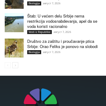
август 7, 2026
Ekologija
Štab: U većem delu Srbije nema
restrikcija vodosnabdevanja, apel da se
voda koristi racionalno
август 7, 2026
Vesti iz Republike
Društvo za zaštitu i proučavanje ptica
Srbije: Orao Feliks je ponovo na slobodi
август 7, 2026
Ekologija