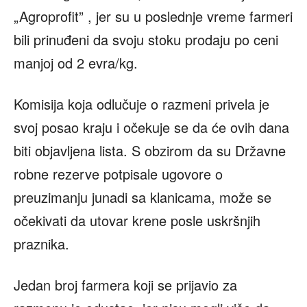
„Agroprofit” , jer su u poslednje vreme farmeri
bili prinuđeni da svoju stoku prodaju po ceni
manjoj od 2 evra/kg.
Komisija koja odlučuje o razmeni privela je
svoj posao kraju i očekuje se da će ovih dana
biti objavljena lista. S obzirom da su Državne
robne rezerve potpisale ugovore o
preuzimanju junadi sa klanicama, može se
očekivati da utovar krene posle uskršnjih
praznika.
Jedan broj farmera koji se prijavio za