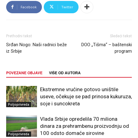
Facebook
Twitter
Prethodni tekst
Sledeći tekst
Srđan Nogo: Naši radnici beže
DOO „Tišma“ – baštenski
iz Srbije
program
POVEZANE OBJAVE
VIŠE OD AUTORA
Ekstremne vrućine gotovo uništile
useve, očekuje se pad prinosa kukuruza,
soje i suncokreta
Poljoprivreda
Vlada Srbije opredelila 70 miliona
dinara za prehrambenu proizvodnju od
100 odsto domaće sirovine
Poljoprivreda