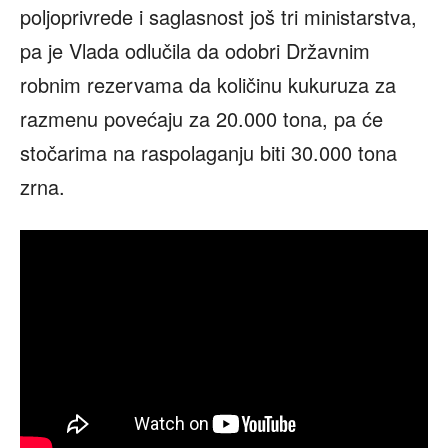
poljoprivrede i saglasnost još tri ministarstva,
pa je Vlada odlučila da odobri Državnim
robnim rezervama da količinu kukuruza za
razmenu povećaju za 20.000 tona, pa će
stočarima na raspolaganju biti 30.000 tona
zrna.