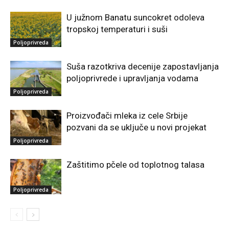
U južnom Banatu suncokret odoleva
tropskoj temperaturi i suši
Poljoprivreda
Suša razotkriva decenije zapostavljanja
poljoprivrede i upravljanja vodama
Poljoprivreda
Proizvođači mleka iz cele Srbije
pozvani da se uključe u novi projekat
Poljoprivreda
Zaštitimo pčele od toplotnog talasa
Poljoprivreda