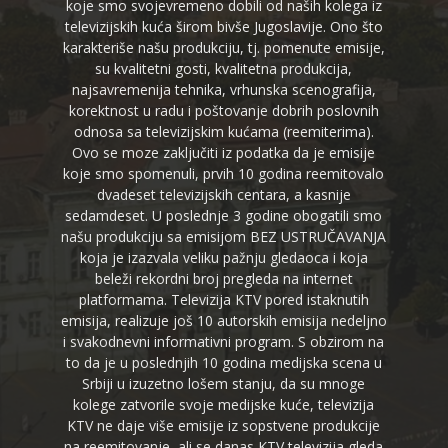
koje smo svojevremeno dobili od naših kolega iz
televizijskih kuća širom bivše Jugoslavije. Ono što
karakteriše našu produkciju, tj. pomenute emisije,
su kvalitetni gosti, kvalitetna produkcija,
najsavremenija tehnika, vrhunska scenografija,
korektnost u radu i poštovanje dobrih poslovnih
odnosa sa televizijskim kućama (reemiterima).
Ovo se moze zaključiti iz podatka da je emisije
koje smo spomenuli, prvih 10 godina reemitovalo
dvadeset televizijskih centara, a kasnije
sedamdeset. U poslednje 3 godine obogatili smo
našu produkciju sa emisijom BEZ USTRUČAVANJA
koja je izazvala veliku pažnju gledaoca i koja
beleži rekordni broj pregleda na internet
platformama. Televizija KTV pored istaknutih
emisija, realizuje još 10 autorskih emisija nedeljno
i svakodnevni informativni program. S obzirom na
to da je u poslednjih 10 godina medijska scena u
Srbiji u izuzetno lošem stanju, da su mnoge
kolege zatvorile svoje medijske kuće, televizija
KTV ne daje više emisije iz sopstvene produkcije
na reemitovanje, ali se danas KTV televizija gleda