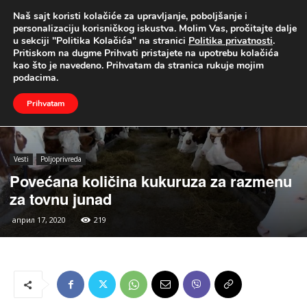
Naš sajt koristi kolačiće za upravljanje, poboljšanje i
UŽIVO
personalizaciju korisničkog iskustva. Molim Vas, pročitajte dalje
u sekciji "Politika Kolačića" na stranici
Politika privatnosti
.
Naslovna
Vesti
Poljoprivreda
Pritiskom na dugme Prihvati pristajete na upotrebu kolačića
kao što je navedeno. Prihvatam da stranica rukuje mojim
podacima.
Prihvatam
Vesti
Poljoprivreda
Povećana količina kukuruza za razmenu
za tovnu junad
април 17, 2020
219