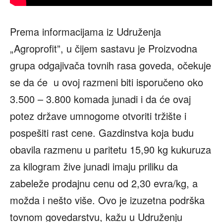
Prema informacijama iz Udruženja
„Agroprofit”, u čijem sastavu je Proizvodna
grupa odgajivača tovnih rasa goveda, očekuje
se da će u ovoj razmeni biti isporučeno oko
3.500 – 3.800 komada junadi i da će ovaj
potez države umnogome otvoriti tržište i
pospešiti rast cene. Gazdinstva koja budu
obavila razmenu u paritetu 15,90 kg kukuruza
za kilogram žive junadi imaju priliku da
zabeleže prodajnu cenu od 2,30 evra/kg, a
možda i nešto više. Ovo je izuzetna podrška
tovnom govedarstvu, kažu u Udruženju