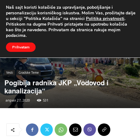
Naš sajt koristi kolačiće za upravljanje, poboljšanje i
UŽIVO
personalizaciju korisničkog iskustva. Molim Vas, pročitajte dalje
u sekciji "Politika Kolačića" na stranici
Politika privatnosti
.
Naslovna
Vesti
Gradske Teme
Pritiskom na dugme Prihvati pristajete na upotrebu kolačića
kao što je navedeno. Prihvatam da stranica rukuje mojim
podacima.
Prihvatam
Vesti
Gradske Teme
Pogibija radnika JKP „Vodovod i
kanalizacija“
април 27, 2020
531