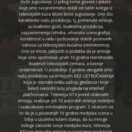
bivše Jugoslavije. U prilog tome govore i ankete
koje smo svojevremeno dobili od naših kolega iz
televizijskih kuća širom bivše Jugoslavije. Ono što
karakteriše našu produkciju, tj. pomenute emisije,
su kvalitetni gosti, kvalitetna produkcija,
najsavremenija tehnika, vrhunska scenografija,
korektnost u radu i poštovanje dobrih poslovnih
odnosa sa televizijskim kućama (reemiterima).
Ovo se moze zaključiti iz podatka da je emisije
koje smo spomenuli, prvih 10 godina reemitovalo
dvadeset televizijskih centara, a kasnije
sedamdeset. U poslednje 3 godine obogatili smo
našu produkciju sa emisijom BEZ USTRUČAVANJA
koja je izazvala veliku pažnju gledaoca i koja
beleži rekordni broj pregleda na internet
platformama. Televizija KTV pored istaknutih
emisija, realizuje još 10 autorskih emisija nedeljno
i svakodnevni informativni program. S obzirom na
to da je u poslednjih 10 godina medijska scena u
Srbiji u izuzetno lošem stanju, da su mnoge
kolege zatvorile svoje medijske kuće, televizija
KTV ne daje više emisije iz sopstvene produkcije