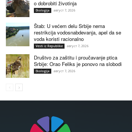
o dobrobiti životinja
август 7, 2026
Ekologija
Štab: U većem delu Srbije nema
restrikcija vodosnabdevanja, apel da se
voda koristi racionalno
август 7, 2026
Vesti iz Republike
Društvo za zaštitu i proučavanje ptica
Srbije: Orao Feliks je ponovo na slobodi
август 7, 2026
Ekologija