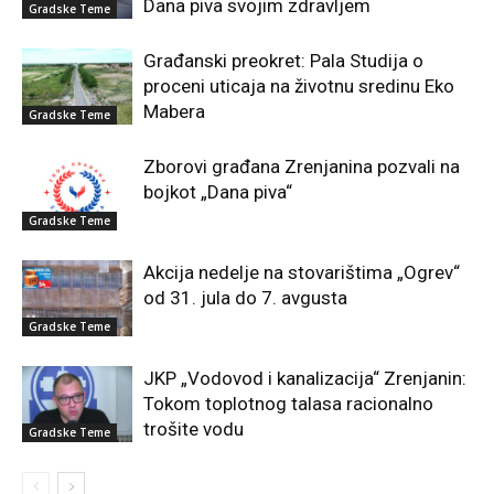
Dana piva svojim zdravljem
Gradske Teme
Građanski preokret: Pala Studija o
proceni uticaja na životnu sredinu Eko
Mabera
Gradske Teme
Zborovi građana Zrenjanina pozvali na
bojkot „Dana piva“
Gradske Teme
Akcija nedelje na stovarištima „Ogrev“
od 31. jula do 7. avgusta
Gradske Teme
JKP „Vodovod i kanalizacija“ Zrenjanin:
Tokom toplotnog talasa racionalno
trošite vodu
Gradske Teme