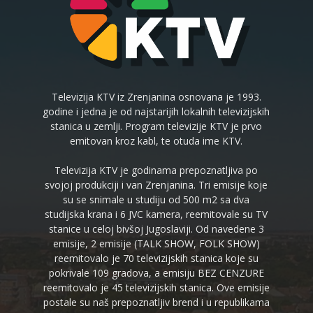
Televizija KTV iz Zrenjanina osnovana je 1993.
godine i jedna je od najstarijih lokalnih televizijskih
stanica u zemlji. Program televizije KTV je prvo
emitovan kroz kabl, te otuda ime KTV.
Televizija KTV je godinama prepoznatljiva po
svojoj produkciji i van Zrenjanina. Tri emisije koje
su se snimale u studiju od 500 m2 sa dva
studijska krana i 6 JVC kamera, reemitovale su TV
stanice u celoj bivšoj Jugoslaviji. Od navedene 3
emisije, 2 emisije (TALK SHOW, FOLK SHOW)
reemitovalo je 70 televizijskih stanica koje su
pokrivale 109 gradova, a emisiju BEZ CENZURE
reemitovalo je 45 televizijskih stanica. Ove emisije
postale su naš prepoznatljiv brend i u republikama