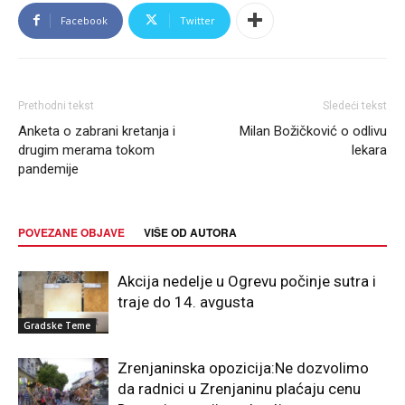
Facebook
Twitter
Prethodni tekst
Sledeći tekst
Anketa o zabrani kretanja i
Milan Božičković o odlivu
drugim merama tokom
lekara
pandemije
POVEZANE OBJAVE
VIŠE OD AUTORA
Akcija nedelje u Ogrevu počinje sutra i
traje do 14. avgusta
Gradske Teme
Zrenjaninska opozicija:Ne dozvolimo
da radnici u Zrenjaninu plaćaju cenu