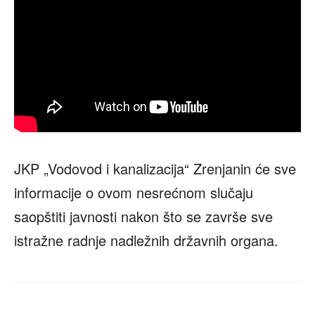
JKP „Vodovod i kanalizacija“ Zrenjanin će sve
informacije o ovom nesrećnom slučaju
saopštiti javnosti nakon što se završe sve
istražne radnje nadležnih državnih organa.