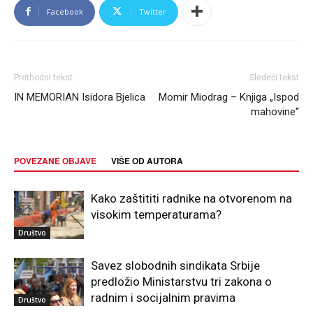
Facebook
Twitter
Prethodni tekst
Sledeći tekst
IN MEMORIAN Isidora Bjelica
Momir Miodrag – Knjiga „Ispod
mahovine“
POVEZANE OBJAVE
VIŠE OD AUTORA
Kako zaštititi radnike na otvorenom na
visokim temperaturama?
Društvo
Savez slobodnih sindikata Srbije
predložio Ministarstvu tri zakona o
radnim i socijalnim pravima
Društvo