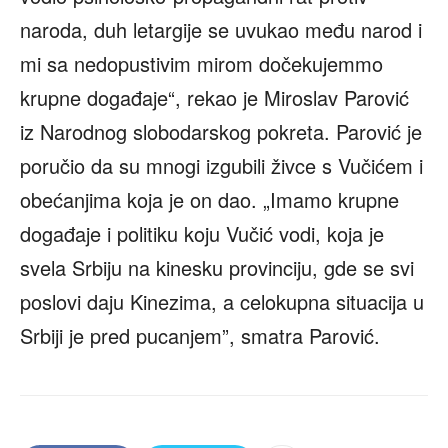
naroda, duh letargije se uvukao među narod i
mi sa nedopustivim mirom dočekujemmo
krupne događaje“, rekao je Miroslav Parović
iz Narodnog slobodarskog pokreta. Parović je
poručio da su mnogi izgubili živce s Vučićem i
obećanjima koja je on dao. „Imamo krupne
događaje i politiku koju Vučić vodi, koja je
svela Srbiju na kinesku provinciju, gde se svi
poslovi daju Kinezima, a celokupna situacija u
Srbiji je pred pucanjem”, smatra Parović.