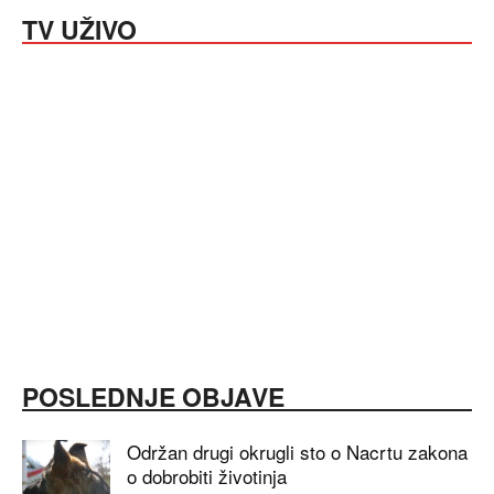
TV UŽIVO
POSLEDNJE OBJAVE
Održan drugi okrugli sto o Nacrtu zakona
o dobrobiti životinja