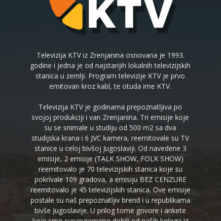
Televizija KTV iz Zrenjanina osnovana je 1993.
godine i jedna je od najstarijih lokalnih televizijskih
stanica u zemlji. Program televizije KTV je prvo
emitovan kroz kabl, te otuda ime KTV.
Televizija KTV je godinama prepoznatljiva po
svojoj produkciji i van Zrenjanina. Tri emisije koje
su se snimale u studiju od 500 m2 sa dva
studijska krana i 6 JVC kamera, reemitovale su TV
stanice u celoj bivšoj Jugoslaviji. Od navedene 3
emisije, 2 emisije (TALK SHOW, FOLK SHOW)
reemitovalo je 70 televizijskih stanica koje su
pokrivale 109 gradova, a emisiju BEZ CENZURE
reemitovalo je 45 televizijskih stanica. Ove emisije
postale su naš prepoznatljiv brend i u republikama
bivše Jugoslavije. U prilog tome govore i ankete
koje smo svojevremeno dobili od naših kolega iz