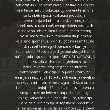
televizijskih kuća širom bivše Jugoslavije. Ono što
karakteriše našu produkciju, tj. pomenute emisije,
su kvalitetni gosti, kvalitetna produkcija,
najsavremenija tehnika, vrhunska scenografija,
korektnost u radu i poštovanje dobrih poslovnih
odnosa sa televizijskim kućama (reemiterima).
Ovo se moze zaključiti iz podatka da je emisije
koje smo spomenuli, prvih 10 godina reemitovalo
dvadeset televizijskih centara, a kasnije
sedamdeset. U poslednje 3 godine obogatili smo
našu produkciju sa emisijom BEZ USTRUČAVANJA
koja je izazvala veliku pažnju gledaoca i koja
beleži rekordni broj pregleda na internet
platformama. Televizija KTV pored istaknutih
emisija, realizuje još 10 autorskih emisija nedeljno
i svakodnevni informativni program. S obzirom na
to da je u poslednjih 10 godina medijska scena u
Srbiji u izuzetno lošem stanju, da su mnoge
kolege zatvorile svoje medijske kuće, televizija
KTV ne daje više emisije iz sopstvene produkcije
na reemitovanje, ali se danas KTV televizija gleda