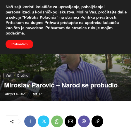
Naš sajt koristi kolačiće za upravljanje, poboljšanje i
UŽIVO
personalizaciju korisničkog iskustva. Molim Vas, pročitajte dalje
u sekciji "Politika Kolačića" na stranici
Politika privatnosti
.
Naslovna
Vesti
Društvo
Pritiskom na dugme Prihvati pristajete na upotrebu kolačića
kao što je navedeno. Prihvatam da stranica rukuje mojim
podacima.
Prihvatam
Vesti
Društvo
Miroslav Parović – Narod se probudio
август 6, 2020
121