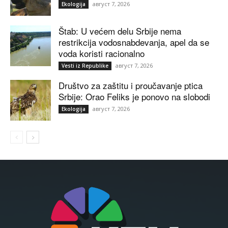
август 7, 2026
Ekologija
Štab: U većem delu Srbije nema
restrikcija vodosnabdevanja, apel da se
voda koristi racionalno
август 7, 2026
Vesti iz Republike
Društvo za zaštitu i proučavanje ptica
Srbije: Orao Feliks je ponovo na slobodi
август 7, 2026
Ekologija