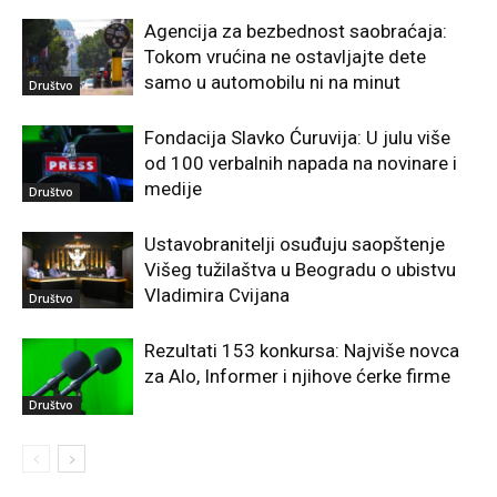
Agencija za bezbednost saobraćaja:
Tokom vrućina ne ostavljajte dete
samo u automobilu ni na minut
Društvo
Fondacija Slavko Ćuruvija: U julu više
od 100 verbalnih napada na novinare i
medije
Društvo
Ustavobranitelji osuđuju saopštenje
Višeg tužilaštva u Beogradu o ubistvu
Vladimira Cvijana
Društvo
Rezultati 153 konkursa: Najviše novca
za Alo, Informer i njihove ćerke firme
Društvo