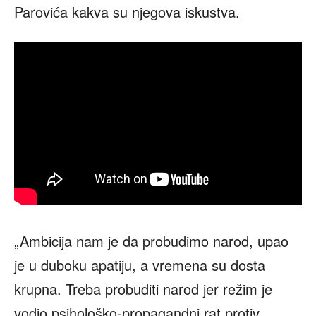
Parovića kakva su njegova iskustva.
„Ambicija nam je da probudimo narod, upao
je u duboku apatiju, a vremena su dosta
krupna. Treba probuditi narod jer režim je
vodio psihološko-propagandni rat protiv