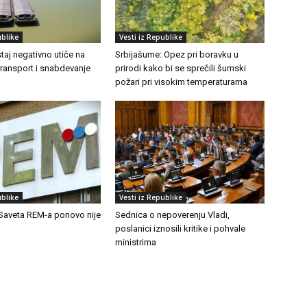
ublike
Vesti iz Republike
aj negativno utiče na
Srbijašume: Opez pri boravku u
transport i snabdevanje
prirodi kako bi se sprečili šumski
požari pri visokim temperaturama
ublike
Vesti iz Republike
Saveta REM-a ponovo nije
Sednica o nepoverenju Vladi,
poslanici iznosili kritike i pohvale
ministrima