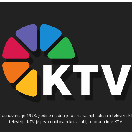
 osnovana je 1993. godine i jedna je od najstarijih lokalnih televizijs
televizije KTV je prvo emitovan kroz kabl, te otuda ime KTV.