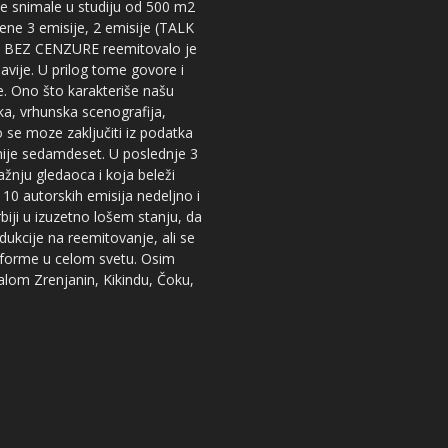
 se snimale u studiju od 500 m2
dene 3 emisije, 2 emisije (TALK
iju BEZ CENZURE reemitovalo je
lavije. U prilog tome govore i
e. Ono što karakteriše našu
ika, vrhunska scenografija,
 se moze zaključiti iz podatka
snije sedamdeset. U poslednje 3
žnju gledaoca i koja beleži
 10 autorskih emisija nedeljno i
iji u izuzetno lošem stanju, da
dukcije na reemitovanje, ali se
tforme u celom svetu. Osim
nalom Zrenjanin, Kikindu, Čoku,