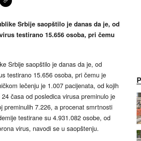
blike Srbije saopštilo je danas da je, od
virus testirano 15.656 osoba, pri čemu
ke Srbije saopštilo je danas da je, od
rus testirano 15.656 osoba, pri čemu je
ničkom lečenju je 1.007 pacijenata, od kojih
a 24 časa od posledica virusa preminulo je
j preminulih 7.226, a procenat smrtnosti
demije testirane su 4.931.082 osobe, od
korona virus, navodi se u saopštenju.