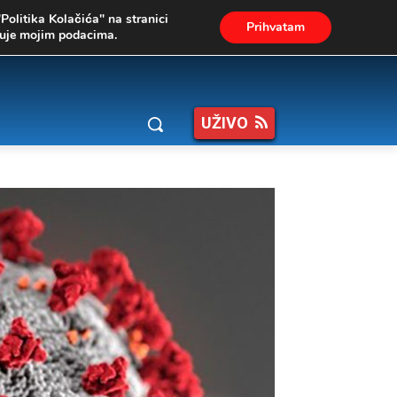
"Politika Kolačića" na stranici
Prihvatam
ukuje mojim podacima.
UŽIVO