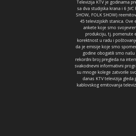
Televizija KTV je godinama pre
sa dva studijska krana i 6 JVC
SHOW, FOLK SHOW) reemitovalo 
45 televizijskih stanica. Ove
ankete koje smo svojevreme
produkciju, tj. pomenute e
korektnost u radu i poštovanj
da je emisije koje smo spomenu
godine obogatili smo našu 
rekordni broj pregleda na inter
svakodnevni informativni progr
su mnoge kolege zatvorile svoj
danas KTV televizija gled
kablovskog emitovanja televizi