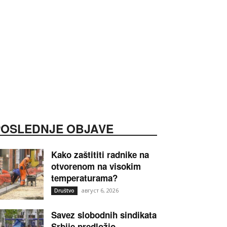
POSLEDNJE OBJAVE
Kako zaštititi radnike na
otvorenom na visokim
temperaturama?
август 6, 2026
Društvo
Savez slobodnih sindikata
Srbije predložio