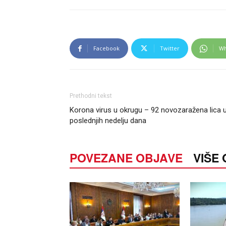
Facebook
Twitter
Wh
Prethodni tekst
Korona virus u okrugu – 92 novozaražena lica 
poslednjih nedelju dana
POVEZANE OBJAVE
VIŠE