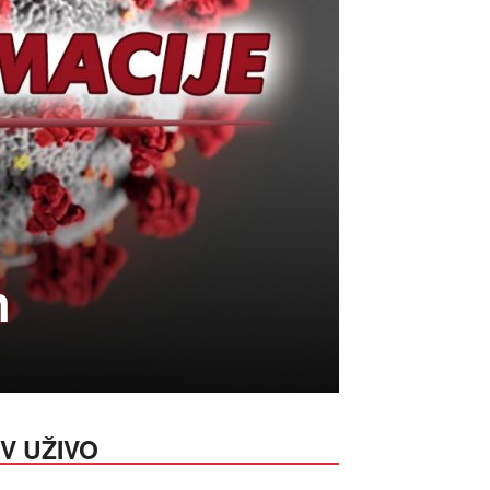
h
V UŽIVO