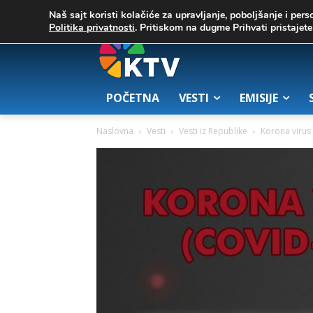
C
06. август 2026.
28.8
Zrenjanin
Naš sajt koristi kolačiće za upravljanje, poboljšanje i pers
Politika privatnosti
. Pritiskom na dugme Prihvati pristaje
POČETNA
VESTI
EMISIJE
Naslovna
Vesti
Vesti iz Republike
Korona virus