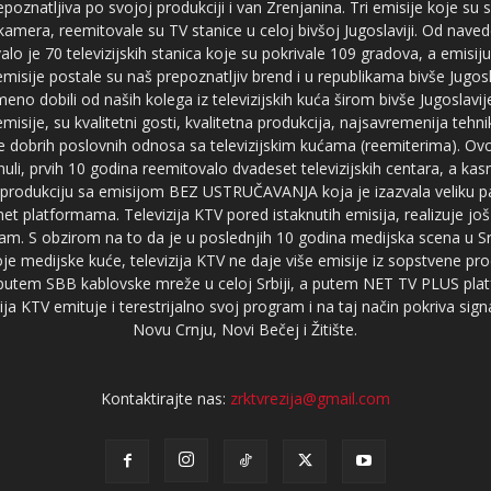
poznatljiva po svojoj produkciji i van Zrenjanina. Tri emisije koje su
 kamera, reemitovale su TV stanice u celoj bivšoj Jugoslaviji. Od nave
je 70 televizijskih stanica koje su pokrivale 109 gradova, a emis
 emisije postale su naš prepoznatljiv brend i u republikama bivše Jugos
no dobili od naših kolega iz televizijskih kuća širom bivše Jugoslavij
misije, su kvalitetni gosti, kvalitetna produkcija, najsavremenija tehn
e dobrih poslovnih odnosa sa televizijskim kućama (reemiterima). Ovo
li, prvih 10 godina reemitovalo dvadeset televizijskih centara, a ka
produkciju sa emisijom BEZ USTRUČAVANJA koja je izazvala veliku pa
net platformama. Televizija KTV pored istaknutih emisija, realizuje još
am. S obzirom na to da je u poslednjih 10 godina medijska scena u Srb
e medijske kuće, televizija KTV ne daje više emisije iz sopstvene pro
a putem SBB kablovske mreže u celoj Srbiji, a putem NET TV PLUS pla
ja KTV emituje i terestrijalno svoj program i na taj način pokriva sig
Novu Crnju, Novi Bečej i Žitište.
Kontaktirajte nas:
zrktvrezija@gmail.com