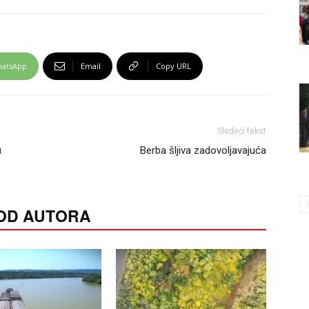
atsApp
Email
Copy URL
Sledeći tekst
u
Berba šljiva zadovoljavajuća
 OD AUTORA