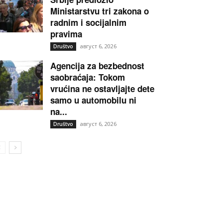
Ministarstvu tri zakona o
radnim i socijalnim
pravima
август 6, 2026
Društvo
Agencija za bezbednost
saobraćaja: Tokom
vrućina ne ostavljajte dete
samo u automobilu ni
na...
август 6, 2026
Društvo