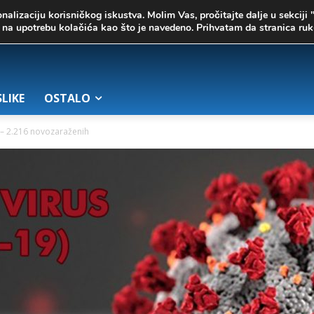
onalizaciju korisničkog iskustva. Molim Vas, pročitajte dalje u sekciji 
te na upotrebu kolačića kao što je navedeno. Prihvatam da stranica r
SLIKE
OSTALO
 – 2.216 novozaraženih