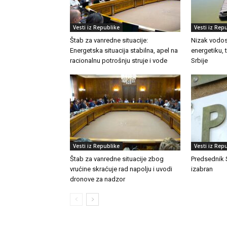
Vesti iz Republike
Vesti iz Rep
Štab za vanredne situacije:
Nizak vodost
Energetska situacija stabilna, apel na
energetiku, 
racionalnu potrošnju struje i vode
Srbije
Vesti iz Republike
Vesti iz Rep
Štab za vanredne situacije zbog
Predsednik 
vrućine skraćuje rad napolju i uvodi
izabran
dronove za nadzor