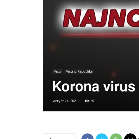
Vesti
Vesti iz Republike
Korona virus
август 24, 2021
69