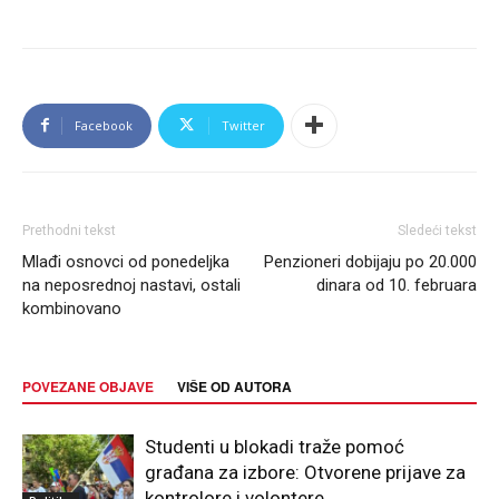
Facebook
Twitter
Prethodni tekst
Sledeći tekst
Mlađi osnovci od ponedeljka
Penzioneri dobijaju po 20.000
na neposrednoj nastavi, ostali
dinara od 10. februara
kombinovano
POVEZANE OBJAVE
VIŠE OD AUTORA
Studenti u blokadi traže pomoć
građana za izbore: Otvorene prijave za
kontrolore i volontere