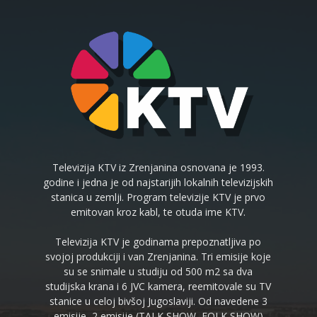
Televizija KTV iz Zrenjanina osnovana je 1993.
godine i jedna je od najstarijih lokalnih televizijskih
stanica u zemlji. Program televizije KTV je prvo
emitovan kroz kabl, te otuda ime KTV.
Televizija KTV je godinama prepoznatljiva po
svojoj produkciji i van Zrenjanina. Tri emisije koje
su se snimale u studiju od 500 m2 sa dva
studijska krana i 6 JVC kamera, reemitovale su TV
stanice u celoj bivšoj Jugoslaviji. Od navedene 3
emisije, 2 emisije (TALK SHOW, FOLK SHOW)