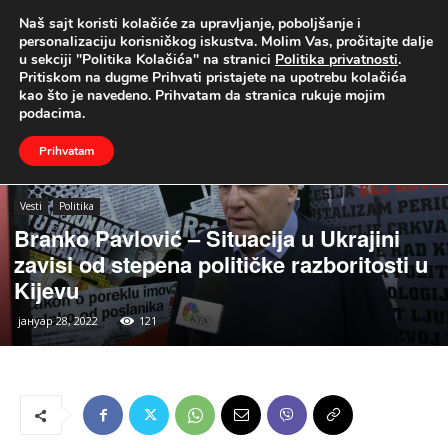
Naš sajt koristi kolačiće za upravljanje, poboljšanje i
UŽIVO
personalizaciju korisničkog iskustva. Molim Vas, pročitajte dalje
u sekciji "Politika Kolačića" na stranici
Politika privatnosti
.
Naslovna
Vesti
Politika
Pritiskom na dugme Prihvati pristajete na upotrebu kolačića
kao što je navedeno. Prihvatam da stranica rukuje mojim
podacima.
Prihvatam
Vesti
Politika
Branko Pavlović – Situacija u Ukrajini
zavisi od stepena političke razboritosti u
Kijevu
јануар 28, 2022
121