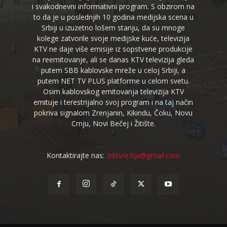
i svakodnevni informativni program. S obzirom na
to da je u poslednjih 10 godina medijska scena u
Srbiji u izuzetno lošem stanju, da su mnoge
kolege zatvorile svoje medijske kuće, televizija
KTV ne daje više emisije iz sopstvene produkcije
na reemitovanje, ali se danas KTV televizija gleda
putem SBB kablovske mreže u celoj Srbiji, a
putem NET TV PLUS platforme u celom svetu.
Osim kablovskog emitovanja televizija KTV
emituje i terestrijalno svoj program i na taj način
pokriva signalom Zrenjanin, Kikindu, Čoku, Novu
Crnju, Novi Bečej i Žitište.
Kontaktirajte nas:
zrktvrezija@gmail.com