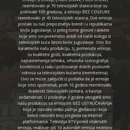
reemitovalo je 70 televizijskih stanica koje su
pokrivale 109 gradova, a emisiju BEZ CENZURE
reemitovalo je 45 televizijskih stanica. Ove emisije
postale su naš prepoznatljiv brend i u republikama
bivše Jugoslavije. U prilog tome govore i ankete
koje smo svojevremeno dobili od naših kolega iz
televizijskih kuća širom bivše Jugoslavije. Ono što
karakteriše našu produkciju, tj. pomenute emisije,
su kvalitetni gosti, kvalitetna produkcija,
najsavremenija tehnika, vrhunska scenografija,
korektnost u radu i poštovanje dobrih poslovnih
odnosa sa televizijskim kućama (reemiterima).
Ovo se moze zaključiti iz podatka da je emisije
koje smo spomenuli, prvih 10 godina reemitovalo
dvadeset televizijskih centara, a kasnije
sedamdeset. U poslednje 3 godine obogatili smo
našu produkciju sa emisijom BEZ USTRUČAVANJA
koja je izazvala veliku pažnju gledaoca i koja
beleži rekordni broj pregleda na internet
platformama. Televizija KTV pored istaknutih
emisija, realizuje još 10 autorskih emisija nedeljno