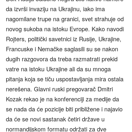
da izvrši invaziju na Ukrajinu, iako ima
nagomilane trupe na granici, svet strahuje od
novog sukoba na istoku Evrope. Kako navodi
Rojters, politički savetnici iz Rusije, Ukrajine,
Francuske i Nemačke saglasili su se nakon
dugih razgovora da treba razmatrati prekid
vatre na istoku Ukrajine ali da su mnoga
pitanja koja se tiču uspostavljanja mira ostala
nerešena. Glavni ruski pregovarač Dmitri
Kozak rekao je na konferenciji za medije da
se nada da će pozicije biti približene i najavio
da će se novi sastanak četiri države u
normandijskom formatu održati za dve