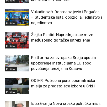
Politika
Vukadinović, Dobrosavljević i Pogačar
– Studentska lista, opozicija, jedinstvo i
nejedinstvo
Politika
Željko Pantić: Naprednjaci se mrze
međusobno do tačke istrebljenja
Politika
Platforma za evropsku Srbiju uputila
upozorenje institucijama EU zbog
povećanja tenzija na Kosovu
Politika
ODIHR: Potrebna puna posmatračka
misija za predstojeće izbore u Srbiji
Politika
Istraživanje Nove srpske političke misli: