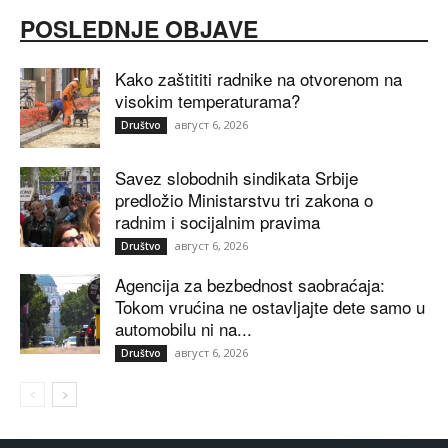
POSLEDNJE OBJAVE
Kako zaštititi radnike na otvorenom na
visokim temperaturama?
август 6, 2026
Društvo
Savez slobodnih sindikata Srbije
predložio Ministarstvu tri zakona o
radnim i socijalnim pravima
август 6, 2026
Društvo
Agencija za bezbednost saobraćaja:
Tokom vrućina ne ostavljajte dete samo u
automobilu ni na...
август 6, 2026
Društvo