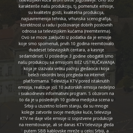
karakteriše našu produkciju, tj. pomenute emisije,
su kvalitetni gosti, kvalitetna produkcija,
najsavremenija tehnika, vrhunska scenografija,
korektnost u radu i poštovanje dobrih poslovnih
odnosa sa televizijskim kućama (reemiterima).
Ovo se moze zaključiti iz podatka da je emisije
koje smo spomenuli, prvih 10 godina reemitovalo
dvadeset televizijskih centara, a kasnije
sedamdeset. U poslednje 3 godine obogatili smo
našu produkciju sa emisijom BEZ USTRUČAVANJA
koja je izazvala veliku pažnju gledaoca i koja
beleži rekordni broj pregleda na internet
platformama. Televizija KTV pored istaknutih
emisija, realizuje još 10 autorskih emisija nedeljno
i svakodnevni informativni program. S obzirom na
to da je u poslednjih 10 godina medijska scena u
Srbiji u izuzetno lošem stanju, da su mnoge
kolege zatvorile svoje medijske kuće, televizija
KTV ne daje više emisije iz sopstvene produkcije
na reemitovanje, ali se danas KTV televizija gleda
putem SBB kablovske mreže u celoj Srbiji, a