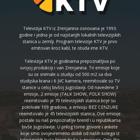
Televizija KTV iz Zrenjanina osnovana je 1993.
godine i jedna je od najstarijih lokalnih televizijskih
stanica u zemlji. Program televizije KTV je prvo
emitovan kroz kabl, te otuda ime KTV.
Televizija KTV je godinama prepoznatljiva po
svojoj produkciji i van Zrenjanina. Tri emisije koje
su se snimale u studiju od 500 m2 sa dva
studijska krana i 6 JVC kamera, reemitovale su TV
stanice u celoj bivšoj Jugoslaviji. Od navedene 3
emisije, 2 emisije (TALK SHOW, FOLK SHOW)
reemitovalo je 70 televizijskih stanica koje su
pokrivale 109 gradova, a emisiju BEZ CENZURE
reemitovalo je 45 televizijskih stanica. Ove emisije
postale su naš prepoznatljiv brend i u republikama
bivše Jugoslavije. U prilog tome govore i ankete
koje smo svojevremeno dobili od naših kolega iz
televizijskih kuća širom bivše Jugoslavije. Ono što