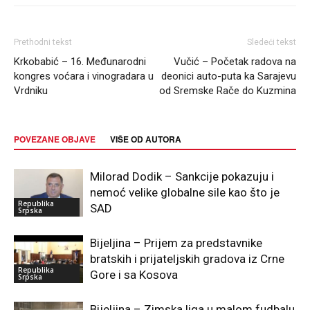
Prethodni tekst
Sledeći tekst
Krkobabić – 16. Međunarodni
Vučić – Početak radova na
kongres voćara i vinogradara u
deonici auto-puta ka Sarajevu
Vrdniku
od Sremske Rače do Kuzmina
POVEZANE OBJAVE
VIŠE OD AUTORA
Milorad Dodik – Sankcije pokazuju i
nemoć velike globalne sile kao što je
Republika
SAD
Srpska
Bijeljina – Prijem za predstavnike
bratskih i prijateljskih gradova iz Crne
Republika
Gore i sa Kosova
Srpska
Bijeljina – Zimska liga u malom fudbalu