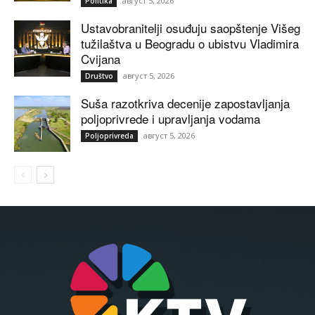
август 5, 2026
Politika
Ustavobranitelji osuđuju saopštenje Višeg
tužilaštva u Beogradu o ubistvu Vladimira
Cvijana
август 5, 2026
Društvo
Suša razotkriva decenije zapostavljanja
poljoprivrede i upravljanja vodama
август 5, 2026
Poljoprivreda