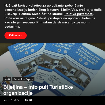
Naš sajt koristi kolačiće za upravljanje, poboljšanje i
UŽIVO
personalizaciju korisničkog iskustva. Molim Vas, pročitajte dalje
u sekciji "Politika Kolačića" na stranici
Politika privatnosti
.
Naslovna
Vesti
Republika Srpska
Pritiskom na dugme Prihvati pristajete na upotrebu kolačića
kao što je navedeno. Prihvatam da stranica rukuje mojim
podacima.
Prihvatam
Vesti
Republika Srpska
Bijeljina – Info pult Turističke
organizacije
март 1, 2022
68