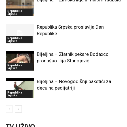
Republika
Srpska
Republika Srpska proslavlja Dan
Republike
Republika
Srpska
Bijeljina – Zlatnik pekare Bodaxco
pronašao Ilija Stanojević
Republika
Srpska
Bijeljina – Novogodišnji paketići za
decu na pedijatriji
Republika
Srpska
TV UŽIVO