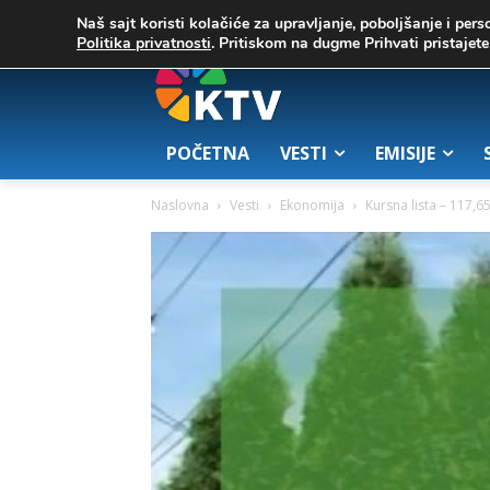
C
02. август 2026.
25.7
Zrenjanin
Naš sajt koristi kolačiće za upravljanje, poboljšanje i pers
Politika privatnosti
. Pritiskom na dugme Prihvati pristaje
POČETNA
VESTI
EMISIJE
Naslovna
Vesti
Ekonomija
Kursna lista – 117,6