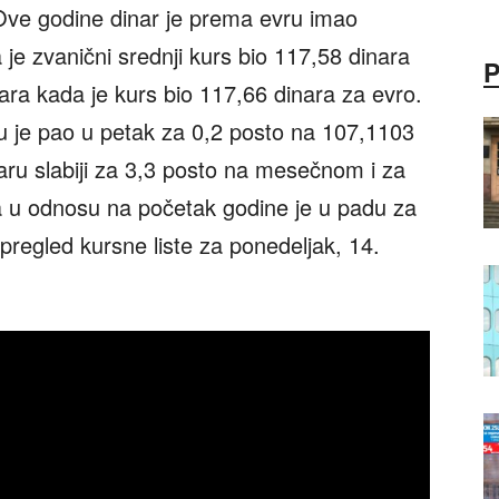
Ove godine dinar je prema evru imao
je zvanični srednji kurs bio 117,58 dinara
ruara kada je kurs bio 117,66 dinara za evro.
ru je pao u petak za 0,2 posto na 107,1103
laru slabiji za 3,3 posto na mesečnom i za
a u odnosu na početak godine je u padu za
pregled kursne liste za ponedeljak, 14.