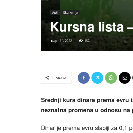
Vesti
Ekonomija
Kursna lista 
март 14, 2022
132
Share
Srednji kurs dinara prema evru i
neznatna promena u odnosu na pe
Dinar je prema evru slabiji za 0,1