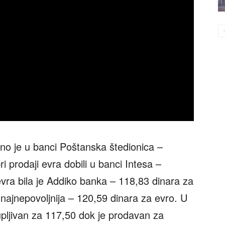
no je u banci Poštanska štedionica –
i prodaji evra dobili u banci Intesa –
evra bila je Addiko banka – 118,83 dinara za
 najnepovoljnija – 120,59 dinara za evro. U
pljivan za 117,50 dok je prodavan za