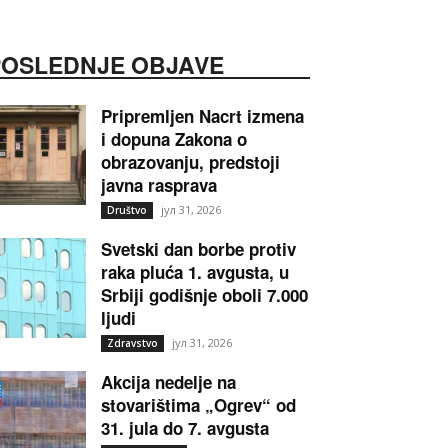
POSLEDNJE OBJAVE
Pripremljen Nacrt izmena
i dopuna Zakona o
obrazovanju, predstoji
javna rasprava
јул 31, 2026
Društvo
Svetski dan borbe protiv
raka pluća 1. avgusta, u
Srbiji godišnje oboli 7.000
ljudi
јул 31, 2026
Zdravstvo
Akcija nedelje na
stovarištima „Ogrev“ od
31. jula do 7. avgusta