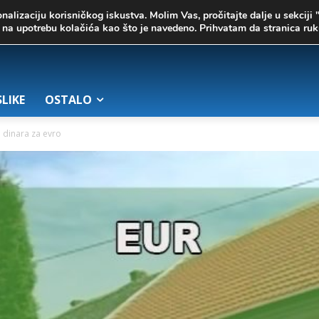
onalizaciju korisničkog iskustva. Molim Vas, pročitajte dalje u sekciji 
te na upotrebu kolačića kao što je navedeno. Prihvatam da stranica r
SLIKE
OSTALO
5 dinara za evro