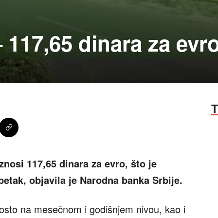
– 117,65 dinara za evr
T
znosi 117,65 dinara za evro, što je
tak, objavila je Narodna banka Srbije.
 posto na mesečnom i godišnjem nivou, kao i