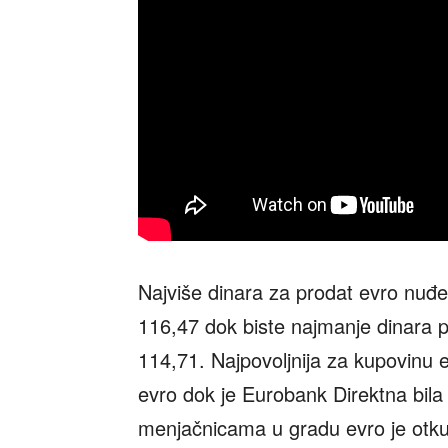
Najviše dinara za prodat evro nuđe
116,47 dok biste najmanje dinara pr
114,71. Najpovoljnija za kupovinu 
evro dok je Eurobank Direktna bila
menjačnicama u gradu evro je otku