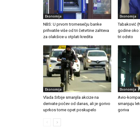
Ekonomija
Ekonomija
NBS: U prvom tromesečju banke
Tabaković (NB
prihvatile više od tri četvrtine zahteva
godine oko 3
za olakšice u otplati kredita
tri odsto
Ekonomija
Ekonomija
Vlada Srbije smanjila akcize na
Avio-kompan
derivate počev od danas, ali je gorivo
smanjuju le
uprkos tome opet poskupelo
goriva