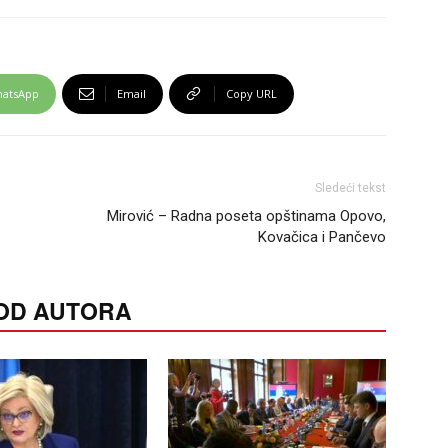
atsApp
Email
Copy URL
Sledeći tekst
Mirović – Radna poseta opštinama Opovo,
Kovačica i Pančevo
 OD AUTORA