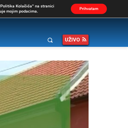
"Politika Kolačića" na stranici
Prihvatam
ukuje mojim podacima.
UŽIVO