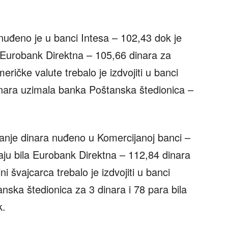
nuđeno je u banci Intesa – 102,43 dok je
a Eurobank Direktna – 105,66 dinara za
eričke valute trebalo je izdvojiti u banci
inara uzimala banka Poštanska štedionica –
manje dinara nuđeno u Komercijanoj banci –
daju bila Eurobank Direktna – 112,84 dinara
i švajcarca trebalo je izdvojiti u banci
nska štedionica za 3 dinara i 78 para bila
k.