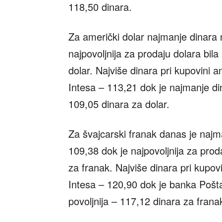
118,50 dinara.
Za američki dolar najmanje dinara 
najpovoljnija za prodaju dolara bil
dolar. Najviše dinara pri kupovini am
Intesa – 113,21 dok je najmanje d
109,05 dinara za dolar.
Za švajcarski franak danas je naj
109,38 dok je najpovoljnija za pro
za franak. Najviše dinara pri kupovin
Intesa – 120,90 dok je banka Pošta
povoljnija – 117,12 dinara za frana