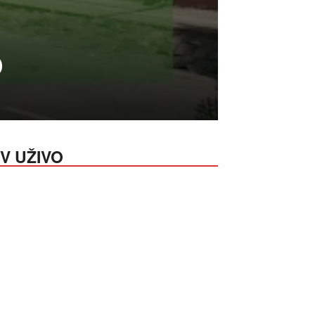
o
V UŽIVO