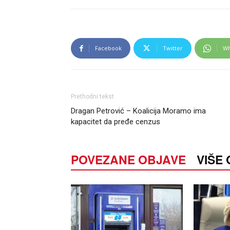
Facebook
Twitter
Wh
Prethodni tekst
Dragan Petrović – Koalicija Moramo ima
kapacitet da pređe cenzus
POVEZANE OBJAVE
VIŠE