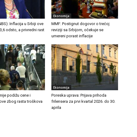
Ekonomija
S): Inflacija u Srbiji ove
MMF: Postignut dogovor o trećoj
,6 odsto, a privredni rast
reviziji sa Srbijom, očekuje se
umereni porast inflacije
Ekonomija
ije podižu cene i
Poreska uprava: Prijava prihoda
tove zbog rasta troškova
frilensera za prvi kvartal 2026. do 30.
aprila