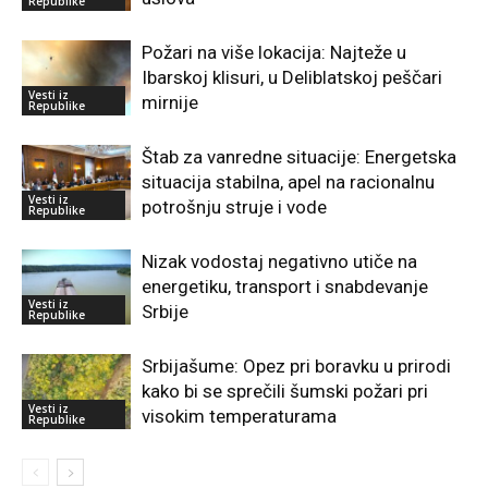
Republike
Požari na više lokacija: Najteže u
Ibarskoj klisuri, u Deliblatskoj peščari
Vesti iz
mirnije
Republike
Štab za vanredne situacije: Energetska
situacija stabilna, apel na racionalnu
Vesti iz
potrošnju struje i vode
Republike
Nizak vodostaj negativno utiče na
energetiku, transport i snabdevanje
Vesti iz
Srbije
Republike
Srbijašume: Opez pri boravku u prirodi
kako bi se sprečili šumski požari pri
Vesti iz
visokim temperaturama
Republike