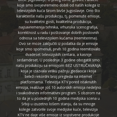
koje smo svojevremeno dobili od naših kolega iz
televizijskih kuća širom bivše Jugoslavije. Ono što
karakteriše našu produkciju, tj. pomenute emisije,
su kvalitetni gosti, kvalitetna produkcija,
najsavremenija tehnika, vrhunska scenografija,
korektnost u radu i poštovanje dobrih poslovnih
odnosa sa televizijskim kućama (reemiterima).
Ovo se moze zaključiti iz podatka da je emisije
koje smo spomenuli, prvih 10 godina reemitovalo
dvadeset televizijskih centara, a kasnije
sedamdeset. U poslednje 3 godine obogatili smo
našu produkciju sa emisijom BEZ USTRUČAVANJA
koja je izazvala veliku pažnju gledaoca i koja
beleži rekordni broj pregleda na internet
platformama. Televizija KTV pored istaknutih
emisija, realizuje još 10 autorskih emisija nedeljno
i svakodnevni informativni program. S obzirom na
to da je u poslednjih 10 godina medijska scena u
Srbiji u izuzetno lošem stanju, da su mnoge
kolege zatvorile svoje medijske kuće, televizija
KTV ne daje više emisije iz sopstvene produkcije