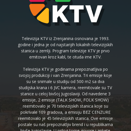
Televizija KTV iz Zrenjanina osnovana je 1993.
godine i jedna je od najstarijih lokalnih televizijskih
stanica u zemlji. Program televizije KTV je prvo
emitovan kroz kabl, te otuda ime KTV.
Televizija KTV je godinama prepoznatljiva po
svojoj produkciji i van Zrenjanina. Tri emisije koje
su se snimale u studiju od 500 m2 sa dva
studijska krana i 6 JVC kamera, reemitovale su TV
stanice u celoj bivšoj Jugoslaviji. Od navedene 3
emisije, 2 emisije (TALK SHOW, FOLK SHOW)
reemitovalo je 70 televizijskih stanica koje su
pokrivale 109 gradova, a emisiju BEZ CENZURE
reemitovalo je 45 televizijskih stanica. Ove emisije
postale su naš prepoznatljiv brend i u republikama
bivše Jugoslavije. U prilog tome govore i ankete