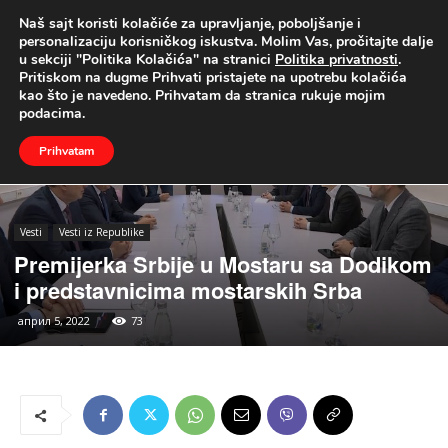
Naš sajt koristi kolačiće za upravljanje, poboljšanje i
UŽIVO
personalizaciju korisničkog iskustva. Molim Vas, pročitajte dalje
u sekciji "Politika Kolačića" na stranici
Politika privatnosti
.
Naslovna
Vesti
Vesti iz Republike
Pritiskom na dugme Prihvati pristajete na upotrebu kolačića
kao što je navedeno. Prihvatam da stranica rukuje mojim
podacima.
Prihvatam
Vesti
Vesti iz Republike
Premijerka Srbije u Mostaru sa Dodikom
i predstavnicima mostarskih Srba
април 5, 2022
73