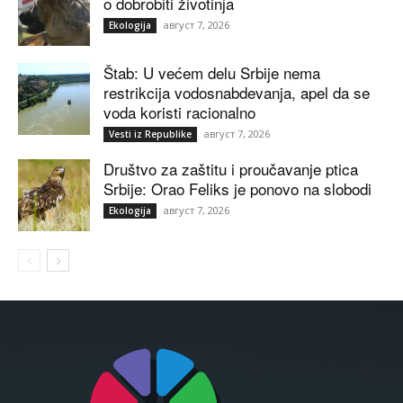
o dobrobiti životinja
август 7, 2026
Ekologija
Štab: U većem delu Srbije nema
restrikcija vodosnabdevanja, apel da se
voda koristi racionalno
август 7, 2026
Vesti iz Republike
Društvo za zaštitu i proučavanje ptica
Srbije: Orao Feliks je ponovo na slobodi
август 7, 2026
Ekologija