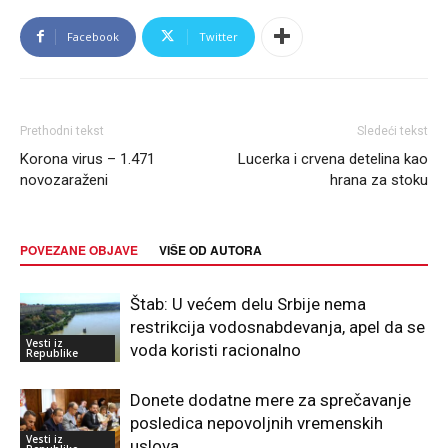
Facebook
Twitter
Prethodni tekst
Sledeći tekst
Korona virus – 1.471
Lucerka i crvena detelina kao
novozaraženi
hrana za stoku
POVEZANE OBJAVE
VIŠE OD AUTORA
Štab: U većem delu Srbije nema
restrikcija vodosnabdevanja, apel da se
Vesti iz
voda koristi racionalno
Republike
Donete dodatne mere za sprečavanje
posledica nepovoljnih vremenskih
Vesti iz
uslova