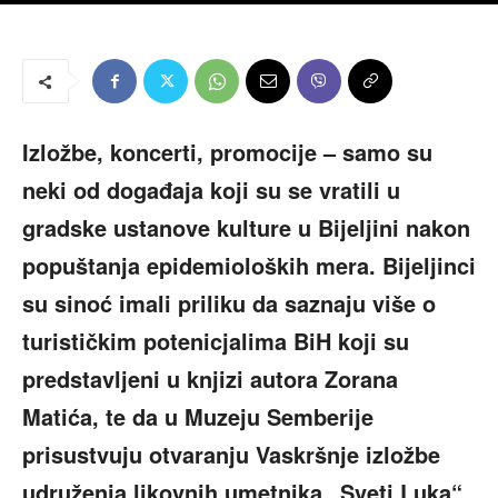
Izložbe, koncerti, promocije – samo su
neki od događaja koji su se vratili u
gradske ustanove kulture u Bijeljini nakon
popuštanja epidemioloških mera. Bijeljinci
su sinoć imali priliku da saznaju više o
turističkim potenicjalima BiH koji su
predstavljeni u knjizi autora Zorana
Matića, te da u Muzeju Semberije
prisustvuju otvaranju Vaskršnje izložbe
udruženja likovnih umetnika „Sveti Luka“.