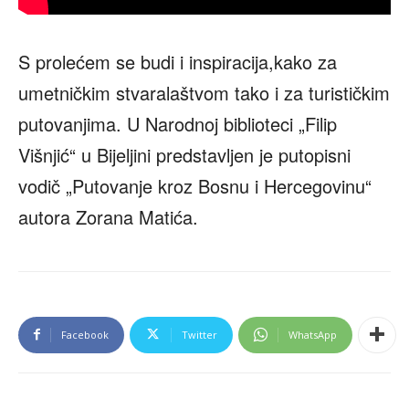
S prolećem se budi i inspiracija,kako za
umetničkim stvaralaštvom tako i za turističkim
putovanjima. U Narodnoj biblioteci „Filip
Višnjić“ u Bijeljini predstavljen je putopisni
vodič „Putovanje kroz Bosnu i Hercegovinu“
autora Zorana Matića.
Facebook
Twitter
WhatsApp