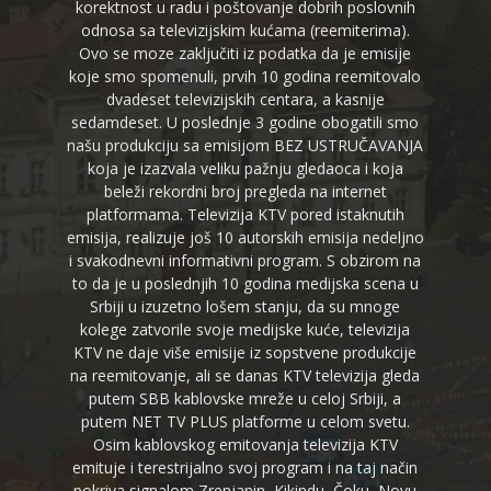
korektnost u radu i poštovanje dobrih poslovnih
odnosa sa televizijskim kućama (reemiterima).
Ovo se moze zaključiti iz podatka da je emisije
koje smo spomenuli, prvih 10 godina reemitovalo
dvadeset televizijskih centara, a kasnije
sedamdeset. U poslednje 3 godine obogatili smo
našu produkciju sa emisijom BEZ USTRUČAVANJA
koja je izazvala veliku pažnju gledaoca i koja
beleži rekordni broj pregleda na internet
platformama. Televizija KTV pored istaknutih
emisija, realizuje još 10 autorskih emisija nedeljno
i svakodnevni informativni program. S obzirom na
to da je u poslednjih 10 godina medijska scena u
Srbiji u izuzetno lošem stanju, da su mnoge
kolege zatvorile svoje medijske kuće, televizija
KTV ne daje više emisije iz sopstvene produkcije
na reemitovanje, ali se danas KTV televizija gleda
putem SBB kablovske mreže u celoj Srbiji, a
putem NET TV PLUS platforme u celom svetu.
Osim kablovskog emitovanja televizija KTV
emituje i terestrijalno svoj program i na taj način
pokriva signalom Zrenjanin, Kikindu, Čoku, Novu