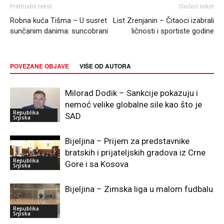
Prethodni tekst
Sledeći tekst
Robna kuća Tišma – U susret
List Zrenjanin – Čitaoci izabrali
sunčanim danima: suncobrani
ličnosti i sportiste godine
POVEZANE OBJAVE
VIŠE OD AUTORA
Milorad Dodik – Sankcije pokazuju i
nemoć velike globalne sile kao što je
Republika
SAD
Srpska
Bijeljina – Prijem za predstavnike
bratskih i prijateljskih gradova iz Crne
Republika
Gore i sa Kosova
Srpska
Bijeljina – Zimska liga u malom fudbalu
Republika
Srpska