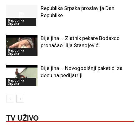
Republika Srpska proslavlja Dan
Republike
Republika
Srpska
Bijeljina – Zlatnik pekare Bodaxco
pronašao Ilija Stanojević
Republika
Srpska
Bijeljina – Novogodišnji paketići za
decu na pedijatriji
Republika
Srpska
TV UŽIVO