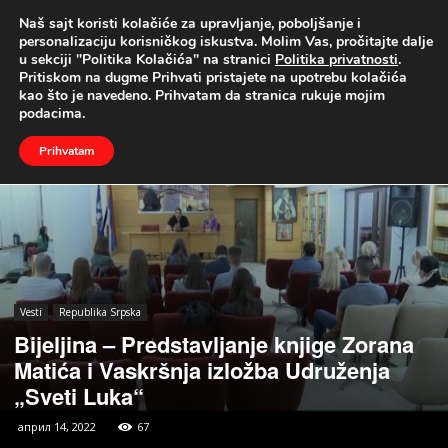
Naš sajt koristi kolačiće za upravljanje, poboljšanje i
UŽIVO
personalizaciju korisničkog iskustva. Molim Vas, pročitajte dalje
u sekciji "Politika Kolačića" na stranici
Politika privatnosti
.
Naslovna
Vesti
Republika Srpska
Pritiskom na dugme Prihvati pristajete na upotrebu kolačića
kao što je navedeno. Prihvatam da stranica rukuje mojim
podacima.
Prihvatam
Vesti
Republika Srpska
Bijeljina – Predstavljanje knjige Zorana
Matića i Vaskršnja izložba Udruženja
„Sveti Luka“
април 14, 2022
67