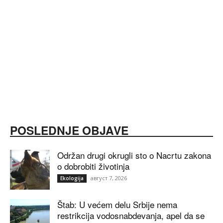
POSLEDNJE OBJAVE
Održan drugi okrugli sto o Nacrtu zakona
o dobrobiti životinja
август 7, 2026
Ekologija
Štab: U većem delu Srbije nema
restrikcija vodosnabdevanja, apel da se