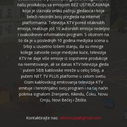
našu produkciju sa emisijom BEZ USTRUČAVANJA
koja je izazvala veliku pažnju gledaoca i koja
beleži rekordni broj pregleda na internet
platformama. Televizija KTV pored istaknutih
emisija, realizuje još 10 autorskih emisija nedeljno
i svakodnevni informativni program. S obzirom na
to da je u poslednjih 10 godina medijska scena u
Srbiji u izuzetno lošem stanju, da su mnoge
kolege zatvorile svoje medijske kuće, televizija
KTV ne daje više emisije iz sopstvene produkcije
na reemitovanje, ali se danas KTV televizija gleda
putem SBB kablovske mreže u celoj Srbiji, a
putem NET TV PLUS platforme u celom svetu.
Osim kablovskog emitovanja televizija KTV
emituje i terestrijalno svoj program i na taj način
pokriva signalom Zrenjanin, Kikindu, Čoku, Novu
Crnju, Novi Bečej i Žitište.
Kontaktirajte nas:
zrktvrezija@gmail.com