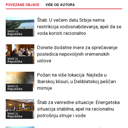
POVEZANE OBJAVE
VIŠE OD AUTORA
Štab: U većem delu Srbije nema
restrikcija vodosnabdevanja, apel da se
Vesti iz
voda koristi racionalno
Republike
Donete dodatne mere za sprečavanje
posledica nepovoljnih vremenskih
Vesti iz
uslova
Republike
Požari na više lokacija: Najteže u
Ibarskoj klisuri, u Deliblatskoj peščari
Vesti iz
mirnije
Republike
Štab za vanredne situacije: Energetska
situacija stabilna, apel na racionalnu
Vesti iz
potrošnju struje i vode
Republike