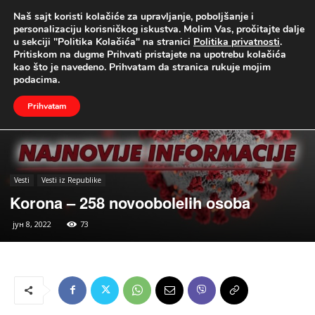
Naš sajt koristi kolačiće za upravljanje, poboljšanje i
UŽIVO
personalizaciju korisničkog iskustva. Molim Vas, pročitajte dalje
u sekciji "Politika Kolačića" na stranici
Politika privatnosti
.
Naslovna
Vesti
Vesti iz Republike
Pritiskom na dugme Prihvati pristajete na upotrebu kolačića
kao što je navedeno. Prihvatam da stranica rukuje mojim
podacima.
Prihvatam
Vesti
Vesti iz Republike
Korona – 258 novoobolelih osoba
јун 8, 2022
73