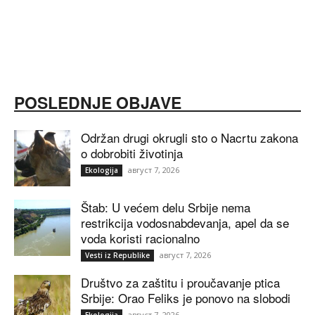
POSLEDNJE OBJAVE
Održan drugi okrugli sto o Nacrtu zakona
o dobrobiti životinja
август 7, 2026
Ekologija
Štab: U većem delu Srbije nema
restrikcija vodosnabdevanja, apel da se
voda koristi racionalno
август 7, 2026
Vesti iz Republike
Društvo za zaštitu i proučavanje ptica
Srbije: Orao Feliks je ponovo na slobodi
август 7, 2026
Ekologija