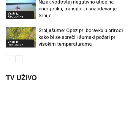
Nizak vodostaj negativno utiče na
energetiku, transport i snabdevanje
Vesti iz
Srbije
Republike
Srbijašume: Opez pri boravku u prirodi
kako bi se sprečili šumski požari pri
Vesti iz
visokim temperaturama
Republike
TV UŽIVO