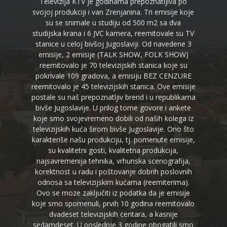
Televizija KTV je godinama prepoznatljiva po
svojoj produkciji i van Zrenjanina. Tri emisije koje
su se snimale u studiju od 500 m2 sa dva
studijska krana i 6 JVC kamera, reemitovale su TV
stanice u celoj bivšoj Jugoslaviji. Od navedene 3
emisije, 2 emisije (TALK SHOW, FOLK SHOW)
reemitovalo je 70 televizijskih stanica koje su
pokrivale 109 gradova, a emisiju BEZ CENZURE
reemitovalo je 45 televizijskih stanica. Ove emisije
postale su naš prepoznatljiv brend i u republikama
bivše Jugoslavije. U prilog tome govore i ankete
koje smo svojevremeno dobili od naših kolega iz
televizijskih kuća širom bivše Jugoslavije. Ono što
karakteriše našu produkciju, tj. pomenute emisije,
su kvalitetni gosti, kvalitetna produkcija,
najsavremenija tehnika, vrhunska scenografija,
korektnost u radu i poštovanje dobrih poslovnih
odnosa sa televizijskim kućama (reemiterima).
Ovo se moze zaključiti iz podatka da je emisije
koje smo spomenuli, prvih 10 godina reemitovalo
dvadeset televizijskih centara, a kasnije
sedamdeset. U poslednje 3 godine obogatili smo