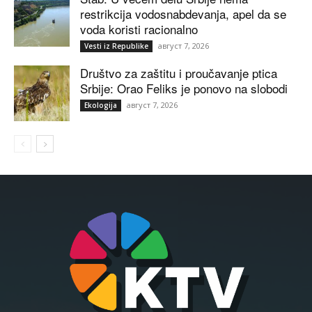
restrikcija vodosnabdevanja, apel da se
voda koristi racionalno
август 7, 2026
Vesti iz Republike
Društvo za zaštitu i proučavanje ptica
Srbije: Orao Feliks je ponovo na slobodi
август 7, 2026
Ekologija