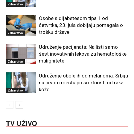
Zdravstvo
Osobe s dijabetesom tipa 1 od
četvrtka, 23. jula dobijaju pomagala o
trošku države
Zdravstvo
Udruženje pacijenata: Na listi samo
šest inovativnih lekova za hematološke
malignitete
Zdravstvo
Udruženje obolelih od melanoma: Srbija
na prvom mestu po smrtnosti od raka
kože
Zdravstvo
TV UŽIVO