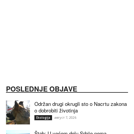
POSLEDNJE OBJAVE
Održan drugi okrugli sto o Nacrtu zakona
o dobrobiti životinja
август 7, 2026
Ekologija
Štab: U većem delu Srbije nema