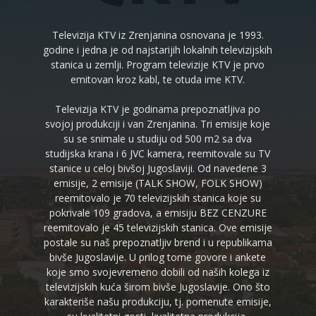
Televizija KTV iz Zrenjanina osnovana je 1993.
godine i jedna je od najstarijih lokalnih televizijskih
stanica u zemlji. Program televizije KTV je prvo
emitovan kroz kabl, te otuda ime KTV.
Televizija KTV je godinama prepoznatljiva po
svojoj produkciji i van Zrenjanina. Tri emisije koje
su se snimale u studiju od 500 m2 sa dva
studijska krana i 6 JVC kamera, reemitovale su TV
stanice u celoj bivšoj Jugoslaviji. Od navedene 3
emisije, 2 emisije (TALK SHOW, FOLK SHOW)
reemitovalo je 70 televizijskih stanica koje su
pokrivale 109 gradova, a emisiju BEZ CENZURE
reemitovalo je 45 televizijskih stanica. Ove emisije
postale su naš prepoznatljiv brend i u republikama
bivše Jugoslavije. U prilog tome govore i ankete
koje smo svojevremeno dobili od naših kolega iz
televizijskih kuća širom bivše Jugoslavije. Ono što
karakteriše našu produkciju, tj. pomenute emisije,