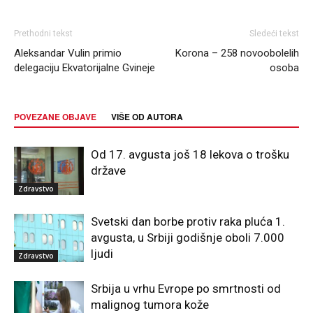
Prethodni tekst
Sledeći tekst
Aleksandar Vulin primio
Korona – 258 novoobolelih
delegaciju Ekvatorijalne Gvineje
osoba
POVEZANE OBJAVE
VIŠE OD AUTORA
Od 17. avgusta još 18 lekova o trošku
države
Zdravstvo
Svetski dan borbe protiv raka pluća 1.
avgusta, u Srbiji godišnje oboli 7.000
ljudi
Zdravstvo
Srbija u vrhu Evrope po smrtnosti od
malignog tumora kože