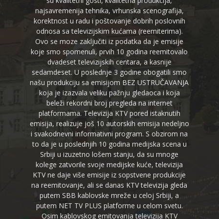
su kvalitetni gosti, kvalitetna produkcija,
najsavremenija tehnika, vrhunska scenografija,
korektnost u radu i poštovanje dobrih poslovnih
odnosa sa televizijskim kućama (reemiterima).
Ovo se moze zaključiti iz podatka da je emisije
koje smo spomenuli, prvih 10 godina reemitovalo
dvadeset televizijskih centara, a kasnije
sedamdeset. U poslednje 3 godine obogatili smo
našu produkciju sa emisijom BEZ USTRUČAVANJA
koja je izazvala veliku pažnju gledaoca i koja
beleži rekordni broj pregleda na internet
platformama. Televizija KTV pored istaknutih
emisija, realizuje još 10 autorskih emisija nedeljno
i svakodnevni informativni program. S obzirom na
to da je u poslednjih 10 godina medijska scena u
Srbiji u izuzetno lošem stanju, da su mnoge
kolege zatvorile svoje medijske kuće, televizija
KTV ne daje više emisije iz sopstvene produkcije
na reemitovanje, ali se danas KTV televizija gleda
putem SBB kablovske mreže u celoj Srbiji, a
putem NET TV PLUS platforme u celom svetu.
Osim kablovskog emitovanja televizija KTV