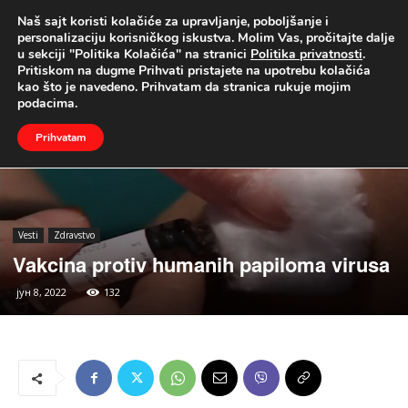
Naš sajt koristi kolačiće za upravljanje, poboljšanje i
UŽIVO
personalizaciju korisničkog iskustva. Molim Vas, pročitajte dalje
u sekciji "Politika Kolačića" na stranici
Politika privatnosti
.
Naslovna
Vesti
Zdravstvo
Pritiskom na dugme Prihvati pristajete na upotrebu kolačića
kao što je navedeno. Prihvatam da stranica rukuje mojim
podacima.
Prihvatam
Vesti
Zdravstvo
Vakcina protiv humanih papiloma virusa
јун 8, 2022
132