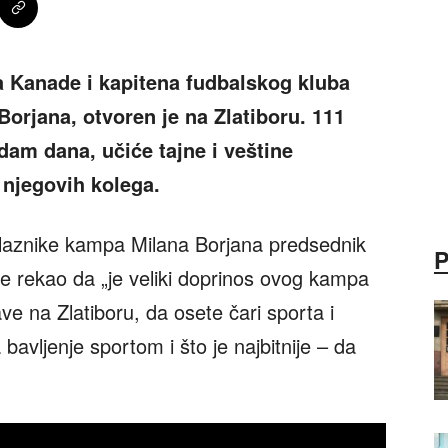
 Kanade i kapitena fudbalskog kluba
orjana, otvoren je na Zlatiboru. 111
am dana, učiće tajne i veštine
 njegovih kolega.
laznike kampa Milana Borjana predsednik
je rekao da „je veliki doprinos ovog kampa
e na Zlatiboru, da osete čari sporta i
bavljenje sportom i što je najbitnije – da