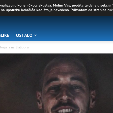
onalizaciju korisničkog iskustva. Molim Vas, pročitajte dalje u sekciji 
te na upotrebu kolačića kao što je navedeno. Prihvatam da stranica r
SLIKE
OSTALO
orjana na Zlatiboru