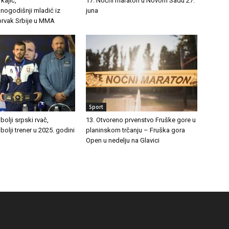
kajić,
17. Noćni maraton u Novom Sadu 27.
nogodišnji mladić iz
juna
 prvak Srbije u MMA
Sport
olji srpski rvač,
13. Otvoreno prvenstvo Fruške gore u
bolji trener u 2025. godini
planinskom trčanju – Fruška gora
Open u nedelju na Glavici