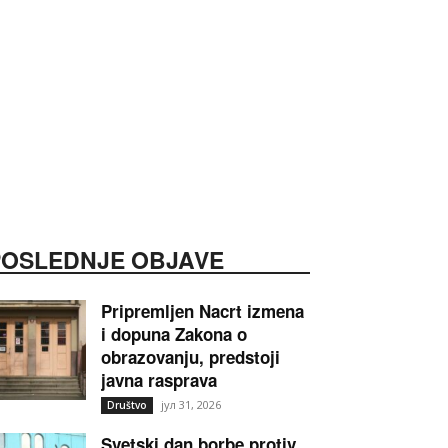
POSLEDNJE OBJAVE
Pripremljen Nacrt izmena
i dopuna Zakona o
obrazovanju, predstoji
javna rasprava
јул 31, 2026
Društvo
Svetski dan borbe protiv