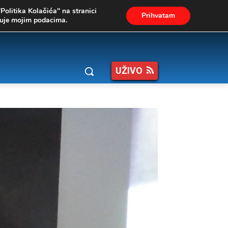
"Politika Kolačića" na stranici
Prihvatam
ukuje mojim podacima.
UŽIVO