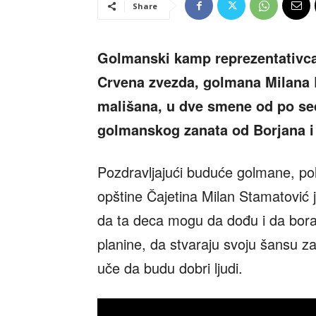
Share
Golmanski kamp reprezentativca
Crvena zvezda, golmana Milana B
mališana, u dve smene od po sed
golmanskog zanata od Borjana i
Pozdravljajući buduće golmane, po
opštine Čajetina Milan Stamatović 
da ta deca mogu da dođu i da borav
planine, da stvaraju svoju šansu za 
uče da budu dobri ljudi.