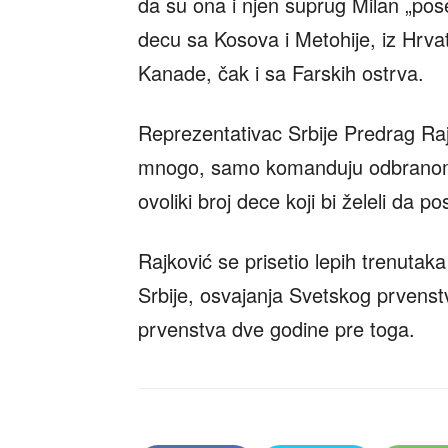
da su ona i njen suprug Milan „pos
decu sa Kosova i Metohije, iz Hrva
Kanade, čak i sa Farskih ostrva.
Reprezentativac Srbije Predrag Raj
mnogo, samo komanduju odbranom, 
ovoliki broj dece koji bi želeli da p
Rajković se prisetio lepih trenutak
Srbije, osvajanja Svetskog prvens
prvenstva dve godine pre toga.