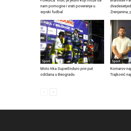
Poledica: Vidić je jedini koji može da
Branislav Par
nam pomogne i vrati poverenje u
dvadesetjed
srpski fudbal
Zrenjanina,
Sport
Sport
Moto trka SuperEnduro prvi put
Komarov najb
održana u Beogradu
Trajković naj