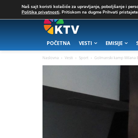
C
02. август 2026.
32.1
Zrenjanin
Naš sajt koristi kolačiće za upravljanje, poboljšanje i pers
Politika privatnosti
. Pritiskom na dugme Prihvati pristaje
POČETNA
VESTI
EMISIJE
Naslovna
Vesti
Sport
Golmanski kamp Milana B