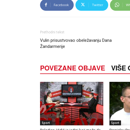
Facebook
Twitter
Wh
Prethodni tekst
Vulin prisustvovao obeležavanju Dana
Žandarmerije
POVEZANE OBJAVE
VIŠE
Sport
Sport