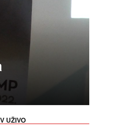
a
V UŽIVO