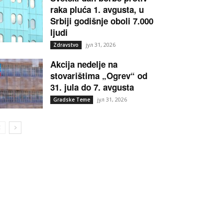
raka pluća 1. avgusta, u
Srbiji godišnje oboli 7.000
ljudi
јул 31, 2026
Zdravstvo
Akcija nedelje na
stovarištima „Ogrev“ od
31. jula do 7. avgusta
јул 31, 2026
Gradske Teme