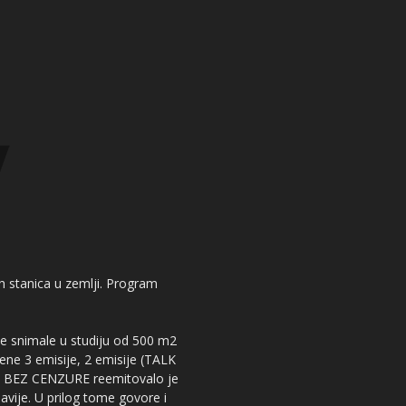
kih stanica u zemlji. Program
 se snimale u studiju od 500 m2
dene 3 emisije, 2 emisije (TALK
iju BEZ CENZURE reemitovalo je
lavije. U prilog tome govore i