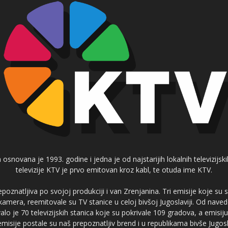
 osnovana je 1993. godine i jedna je od najstarijih lokalnih televizijs
televizije KTV je prvo emitovan kroz kabl, te otuda ime KTV.
poznatljiva po svojoj produkciji i van Zrenjanina. Tri emisije koje su
 kamera, reemitovale su TV stanice u celoj bivšoj Jugoslaviji. Od nave
je 70 televizijskih stanica koje su pokrivale 109 gradova, a emis
 emisije postale su naš prepoznatljiv brend i u republikama bivše Jugos