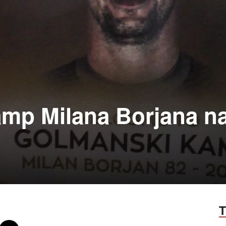
mp Milana Borjana n
T