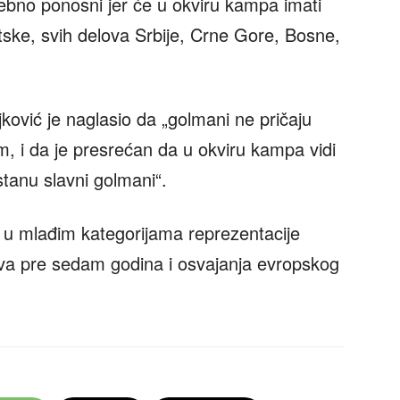
ebno ponosni jer će u okviru kampa imati
tske, svih delova Srbije, Crne Gore, Bosne,
ković je naglasio da „golmani ne pričaju
i da je presrećan da u okviru kampa vidi
ostanu slavni golmani“.
a u mlađim kategorijama reprezentacije
tva pre sedam godina i osvajanja evropskog