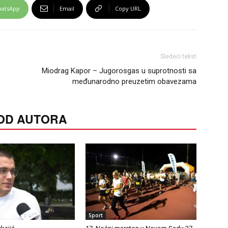
atsApp
Email
Copy URL
Sledeći tekst
Miodrag Kapor – Jugorosgas u suprotnosti sa
međunarodno preuzetim obavezama
 OD AUTORA
Sport