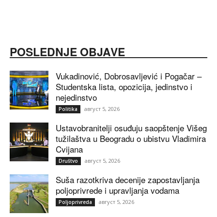
POSLEDNJE OBJAVE
Vukadinović, Dobrosavljević i Pogačar –
Studentska lista, opozicija, jedinstvo i
nejedinstvo
август 5, 2026
Politika
Ustavobranitelji osuđuju saopštenje Višeg
tužilaštva u Beogradu o ubistvu Vladimira
Cvijana
август 5, 2026
Društvo
Suša razotkriva decenije zapostavljanja
poljoprivrede i upravljanja vodama
август 5, 2026
Poljoprivreda