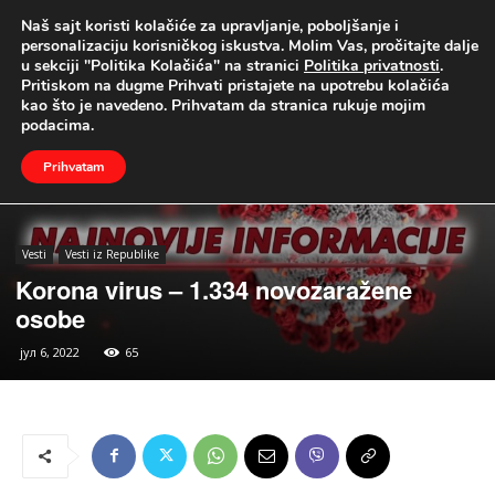
Naš sajt koristi kolačiće za upravljanje, poboljšanje i
UŽIVO
personalizaciju korisničkog iskustva. Molim Vas, pročitajte dalje
u sekciji "Politika Kolačića" na stranici
Politika privatnosti
.
Naslovna
Vesti
Vesti iz Republike
Pritiskom na dugme Prihvati pristajete na upotrebu kolačića
kao što je navedeno. Prihvatam da stranica rukuje mojim
podacima.
Prihvatam
Vesti
Vesti iz Republike
Korona virus – 1.334 novozaražene
osobe
јул 6, 2022
65