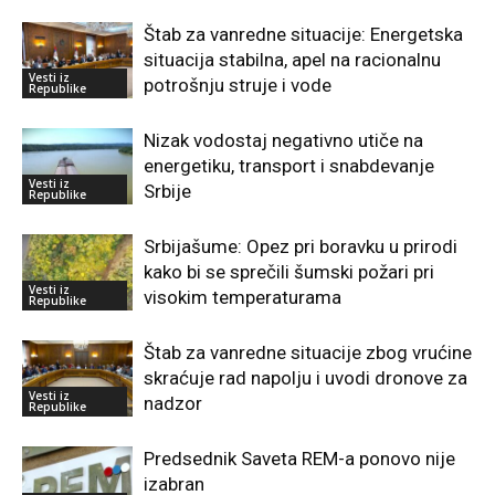
Štab za vanredne situacije: Energetska
situacija stabilna, apel na racionalnu
Vesti iz
potrošnju struje i vode
Republike
Nizak vodostaj negativno utiče na
energetiku, transport i snabdevanje
Vesti iz
Srbije
Republike
Srbijašume: Opez pri boravku u prirodi
kako bi se sprečili šumski požari pri
Vesti iz
visokim temperaturama
Republike
Štab za vanredne situacije zbog vrućine
skraćuje rad napolju i uvodi dronove za
Vesti iz
nadzor
Republike
Predsednik Saveta REM-a ponovo nije
izabran