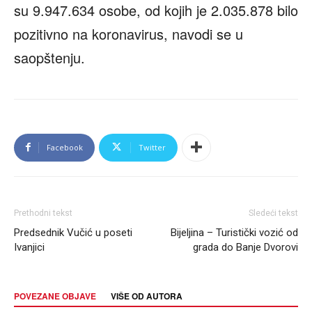
su 9.947.634 osobe, od kojih je 2.035.878 bilo
pozitivno na koronavirus, navodi se u
saopštenju.
Facebook
Twitter
Prethodni tekst
Sledeći tekst
Predsednik Vučić u poseti
Bijeljina – Turistički vozić od
Ivanjici
grada do Banje Dvorovi
POVEZANE OBJAVE
VIŠE OD AUTORA