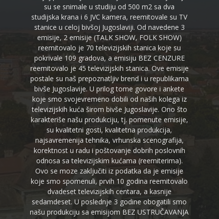
su se snimale u studiju od 500 m2 sa dva
studijska krana i 6 JVC kamera, reemitovale su TV
stanice u celoj bivšoj Jugoslaviji. Od navedene 3
emisije, 2 emisije (TALK SHOW, FOLK SHOW)
reemitovalo je 70 televizijskih stanica koje su
pokrivale 109 gradova, a emisiju BEZ CENZURE
reemitovalo je 45 televizijskih stanica. Ove emisije
postale su naš prepoznatljiv brend i u republikama
bivše Jugoslavije. U prilog tome govore i ankete
koje smo svojevremeno dobili od naših kolega iz
televizijskih kuća širom bivše Jugoslavije. Ono što
karakteriše našu produkciju, tj. pomenute emisije,
su kvalitetni gosti, kvalitetna produkcija,
najsavremenija tehnika, vrhunska scenografija,
korektnost u radu i poštovanje dobrih poslovnih
odnosa sa televizijskim kućama (reemiterima).
Ovo se moze zaključiti iz podatka da je emisije
koje smo spomenuli, prvih 10 godina reemitovalo
dvadeset televizijskih centara, a kasnije
sedamdeset. U poslednje 3 godine obogatili smo
našu produkciju sa emisijom BEZ USTRUČAVANJA