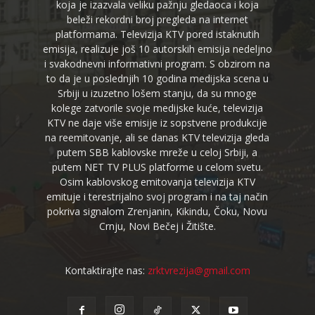
koja je izazvala veliku pažnju gledaoca i koja
beleži rekordni broj pregleda na internet
platformama. Televizija KTV pored istaknutih
emisija, realizuje još 10 autorskih emisija nedeljno
i svakodnevni informativni program. S obzirom na
to da je u poslednjih 10 godina medijska scena u
Srbiji u izuzetno lošem stanju, da su mnoge
kolege zatvorile svoje medijske kuće, televizija
KTV ne daje više emisije iz sopstvene produkcije
na reemitovanje, ali se danas KTV televizija gleda
putem SBB kablovske mreže u celoj Srbiji, a
putem NET TV PLUS platforme u celom svetu.
Osim kablovskog emitovanja televizija KTV
emituje i terestrijalno svoj program i na taj način
pokriva signalom Zrenjanin, Kikindu, Čoku, Novu
Crnju, Novi Bečej i Žitište.
Kontaktirajte nas:
zrktvrezija@gmail.com