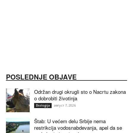
POSLEDNJE OBJAVE
Održan drugi okrugli sto o Nacrtu zakona
o dobrobiti životinja
август 7, 2026
Ekologija
Štab: U većem delu Srbije nema
restrikcija vodosnabdevanja, apel da se