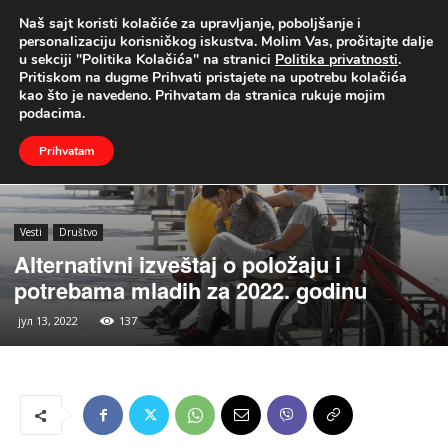
Naš sajt koristi kolačiće za upravljanje, poboljšanje i
UŽIVO
personalizaciju korisničkog iskustva. Molim Vas, pročitajte dalje
u sekciji "Politika Kolačića" na stranici
Politika privatnosti
.
Naslovna
Vesti
Društvo
Pritiskom na dugme Prihvati pristajete na upotrebu kolačića
kao što je navedeno. Prihvatam da stranica rukuje mojim
podacima.
Prihvatam
Vesti
Društvo
Alternativni izveštaj o položaju i
potrebama mladih za 2022. godinu
јул 13, 2022
137