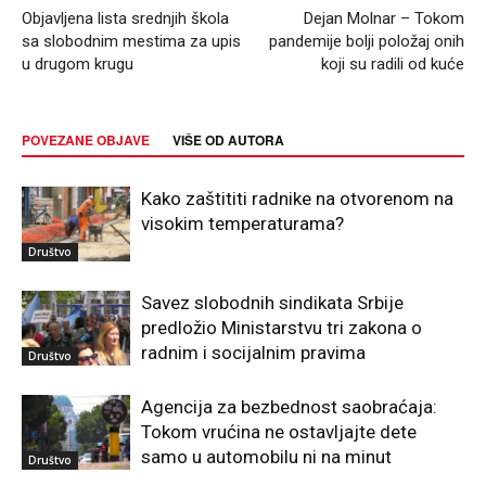
Objavljena lista srednjih škola
Dejan Molnar – Tokom
sa slobodnim mestima za upis
pandemije bolji položaj onih
u drugom krugu
koji su radili od kuće
POVEZANE OBJAVE
VIŠE OD AUTORA
Kako zaštititi radnike na otvorenom na
visokim temperaturama?
Društvo
Savez slobodnih sindikata Srbije
predložio Ministarstvu tri zakona o
radnim i socijalnim pravima
Društvo
Agencija za bezbednost saobraćaja:
Tokom vrućina ne ostavljajte dete
samo u automobilu ni na minut
Društvo