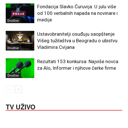
Fondacija Slavko Ćuruvija: U julu više
od 100 verbalnih napada na novinare i
medije
Društvo
Ustavobranitelji osuđuju saopštenje
Višeg tužilaštva u Beogradu o ubistvu
Vladimira Cvijana
Društvo
Rezultati 153 konkursa: Najviše novca
za Alo, Informer i njihove ćerke firme
Društvo
TV UŽIVO