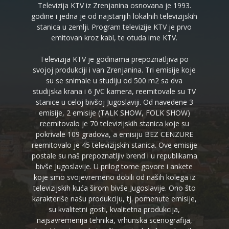
Televizija KTV iz Zrenjanina osnovana je 1993.
godine i jedna je od najstarijih lokalnih televizijskih
stanica u zemlji. Program televizije KTV je prvo
emitovan kroz kabl, te otuda ime KTV.
Televizija KTV je godinama prepoznatljiva po
svojoj produkciji i van Zrenjanina. Tri emisije koje
su se snimale u studiju od 500 m2 sa dva
studijska krana i 6 JVC kamera, reemitovale su TV
stanice u celoj bivšoj Jugoslaviji. Od navedene 3
emisije, 2 emisije (TALK SHOW, FOLK SHOW)
reemitovalo je 70 televizijskih stanica koje su
pokrivale 109 gradova, a emisiju BEZ CENZURE
reemitovalo je 45 televizijskih stanica. Ove emisije
postale su naš prepoznatljiv brend i u republikama
bivše Jugoslavije. U prilog tome govore i ankete
koje smo svojevremeno dobili od naših kolega iz
televizijskih kuća širom bivše Jugoslavije. Ono što
karakteriše našu produkciju, tj. pomenute emisije,
su kvalitetni gosti, kvalitetna produkcija,
najsavremenija tehnika, vrhunska scenografija,