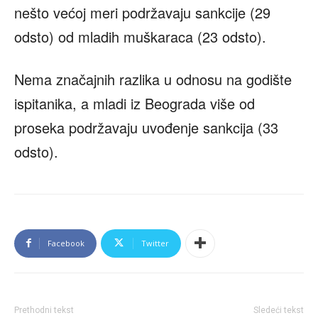
nešto većoj meri podržavaju sankcije (29
odsto) od mladih muškaraca (23 odsto).
Nema značajnih razlika u odnosu na godište
ispitanika, a mladi iz Beograda više od
proseka podržavaju uvođenje sankcija (33
odsto).
Facebook
Twitter
Prethodni tekst
Sledeći tekst