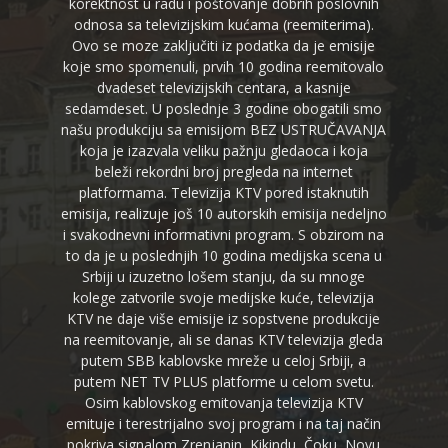
korektnost u radu i poštovanje dobrih poslovnih
odnosa sa televizijskim kućama (reemiterima).
Ovo se moze zaključiti iz podatka da je emisije
koje smo spomenuli, prvih 10 godina reemitovalo
dvadeset televizijskih centara, a kasnije
sedamdeset. U poslednje 3 godine obogatili smo
našu produkciju sa emisijom BEZ USTRUČAVANJA
koja je izazvala veliku pažnju gledaoca i koja
beleži rekordni broj pregleda na internet
platformama. Televizija KTV pored istaknutih
emisija, realizuje još 10 autorskih emisija nedeljno
i svakodnevni informativni program. S obzirom na
to da je u poslednjih 10 godina medijska scena u
Srbiji u izuzetno lošem stanju, da su mnoge
kolege zatvorile svoje medijske kuće, televizija
KTV ne daje više emisije iz sopstvene produkcije
na reemitovanje, ali se danas KTV televizija gleda
putem SBB kablovske mreže u celoj Srbiji, a
putem NET TV PLUS platforme u celom svetu.
Osim kablovskog emitovanja televizija KTV
emituje i terestrijalno svoj program i na taj način
pokriva signalom Zrenjanin, Kikindu, Čoku, Novu