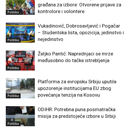
građana za izbore: Otvorene prijave za
kontrolore i volontere
Politika
Vukadinović, Dobrosavljević i Pogačar
– Studentska lista, opozicija, jedinstvo i
nejedinstvo
Politika
Željko Pantić: Naprednjaci se mrze
međusobno do tačke istrebljenja
Politika
Platforma za evropsku Srbiju uputila
upozorenje institucijama EU zbog
povećanja tenzija na Kosovu
Politika
ODIHR: Potrebna puna posmatračka
misija za predstojeće izbore u Srbiji
Politika