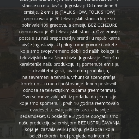
stanice u celoj bivšoj Jugoslaviji. Od navedene 3
emisije, 2 emisije (TALK SHOW, FOLK SHOW)
reemitovalo je 70 televizijskih stanica koje su
pokrivale 109 gradova, a emisiju BEZ CENZURE
reemitovalo je 45 televizijskih stanica. Ove emisije
postale su naš prepoznatljiv brend i u republikama
bivše Jugoslavije. U prilog tome govore i ankete
koje smo svojevremeno dobili od naših kolega iz
televizijskih kuća širom bivše Jugoslavije. Ono što
karakteriše našu produkciju, tj. pomenute emisije,
su kvalitetni gosti, kvalitetna produkcija,
najsavremenija tehnika, vrhunska scenografija,
korektnost u radu i poštovanje dobrih poslovnih
odnosa sa televizijskim kućama (reemiterima).
Ovo se moze zaključiti iz podatka da je emisije
koje smo spomenuli, prvih 10 godina reemitovalo
dvadeset televizijskih centara, a kasnije
sedamdeset. U poslednje 3 godine obogatili smo
našu produkciju sa emisijom BEZ USTRUČAVANJA
koja je izazvala veliku pažnju gledaoca i koja
beleži rekordni broj pregleda na internet