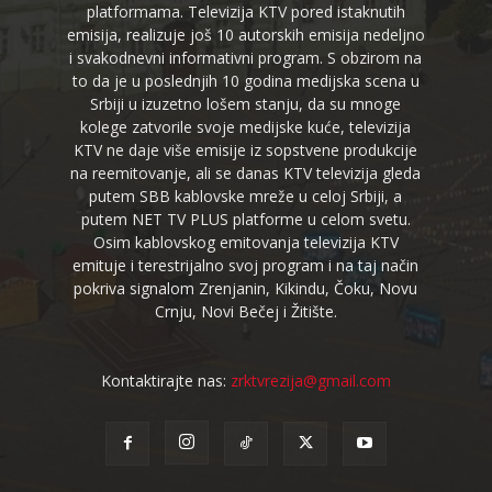
platformama. Televizija KTV pored istaknutih
emisija, realizuje još 10 autorskih emisija nedeljno
i svakodnevni informativni program. S obzirom na
to da je u poslednjih 10 godina medijska scena u
Srbiji u izuzetno lošem stanju, da su mnoge
kolege zatvorile svoje medijske kuće, televizija
KTV ne daje više emisije iz sopstvene produkcije
na reemitovanje, ali se danas KTV televizija gleda
putem SBB kablovske mreže u celoj Srbiji, a
putem NET TV PLUS platforme u celom svetu.
Osim kablovskog emitovanja televizija KTV
emituje i terestrijalno svoj program i na taj način
pokriva signalom Zrenjanin, Kikindu, Čoku, Novu
Crnju, Novi Bečej i Žitište.
Kontaktirajte nas:
zrktvrezija@gmail.com