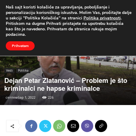
Naš sajt koristi kolačiće za upravljanje, poboljšanje i
UŽIVO
personalizaciju korisničkog iskustva. Molim Vas, pročitajte dalje
u sekciji "Politika Kolačića" na stranici
Politika privatnosti
.
Naslovna
Vesti
Politika
Pritiskom na dugme Prihvati pristajete na upotrebu kolačića
kao što je navedeno. Prihvatam da stranica rukuje mojim
podacima.
Prihvatam
Vesti
Politika
Dejan Petar Zlatanović – Problem je što
kriminalci ne hapse kriminalce
септембар 1, 2022
226