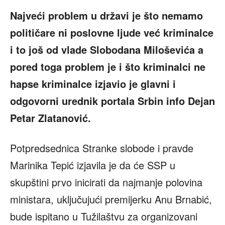
Najveći problem u državi je što nemamo
političare ni poslovne ljude već kriminalce
i to još od vlade Slobodana Miloševića a
pored toga problem je i što kriminalci ne
hapse kriminalce izjavio je glavni i
odgovorni urednik portala Srbin info Dejan
Petar Zlatanović.
Potpredsednica Stranke slobode i pravde
Marinika Tepić izjavila je da će SSP u
skupštini prvo inicirati da najmanje polovina
ministara, uključujući premijerku Anu Brnabić,
bude ispitano u Tužilaštvu za organizovani