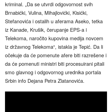
kriminal. „Da se utvrdi odgovornost svih
Brnabićki, Vulina, Mihajlovićki, Kisićki,
Stefanovića i ostalih u aferama Aseko, tetka
iz Kanade, Krušik, čerupanje EPS-a i
Telekoma, naročito kupovina medija novcem
iz državnog Telekoma“, istakla je Tepić. Da li
očekuje da će pomenute afere biti razrešene i
da će pomenuti ministri biti procesuirani pitali
smo glavnog i odgovornog urednika portala
Srbin info Dejana Petra Zlatanovića.