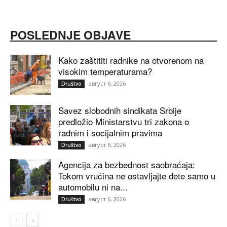
POSLEDNJE OBJAVE
Kako zaštititi radnike na otvorenom na
visokim temperaturama?
август 6, 2026
Društvo
Savez slobodnih sindikata Srbije
predložio Ministarstvu tri zakona o
radnim i socijalnim pravima
август 6, 2026
Društvo
Agencija za bezbednost saobraćaja:
Tokom vrućina ne ostavljajte dete samo u
automobilu ni na...
август 6, 2026
Društvo