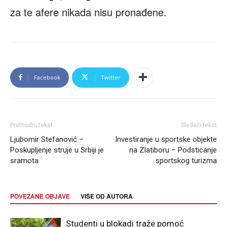
za te afere nikada nisu pronađene.
Facebook
Twitter
Prethodni tekst
Sledeći tekst
Ljubomir Stefanović –
Investiranje u sportske objekte
Poskupljenje struje u Srbiji je
na Zlatiboru – Podsticanje
sramota
sportskog turizma
POVEZANE OBJAVE
VIŠE OD AUTORA
Studenti u blokadi traže pomoć