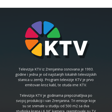
Televizija KTV iz Zrenjanina osnovana je 1993.
godine i jedna je od najstarijih lokalnih televizijskih
stanica u zemlji. Program televizije KTV je prvo
emitovan kroz kabl, te otuda ime KTV.
Televizija KTV je godinama prepoznatljiva po
svojoj produkciji i van Zrenjanina. Tri emisije koje
su se snimale u studiju od 500 m2 sa dva
studijska krana i 6 JVC kamera, reemitovale su TV