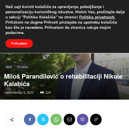
Naš sajt koristi kolačiće za upravljanje, poboljšanje i
UŽIVO
personalizaciju korisničkog iskustva. Molim Vas, pročitajte dalje
u sekciji "Politika Kolačića" na stranici
Politika privatnosti
.
Naslovna
Vesti
Društvo
Pritiskom na dugme Prihvati pristajete na upotrebu kolačića
kao što je navedeno. Prihvatam da stranica rukuje mojim
podacima.
Prihvatam
Vesti
Društvo
Miloš Parandilović o rehabilitaciji Nikole
Kalabića
септембар 6, 2022
224