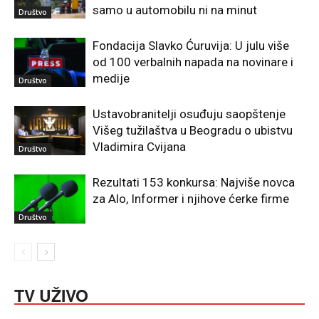
samo u automobilu ni na minut
Društvo
Fondacija Slavko Ćuruvija: U julu više
od 100 verbalnih napada na novinare i
medije
Društvo
Ustavobranitelji osuđuju saopštenje
Višeg tužilaštva u Beogradu o ubistvu
Vladimira Cvijana
Društvo
Rezultati 153 konkursa: Najviše novca
za Alo, Informer i njihove ćerke firme
Društvo
TV UŽIVO