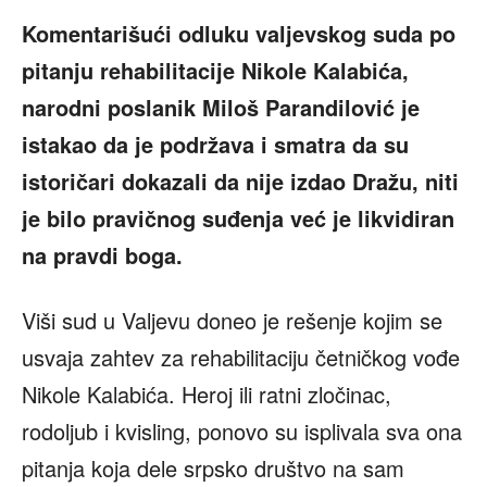
Komentarišući odluku valjevskog suda po
pitanju rehabilitacije Nikole Kalabića,
narodni poslanik Miloš Parandilović je
istakao da je podržava i smatra da su
istoričari dokazali da nije izdao Dražu, niti
je bilo pravičnog suđenja već je likvidiran
na pravdi boga.
Viši sud u Valjevu doneo je rešenje kojim se
usvaja zahtev za rehabilitaciju četničkog vođe
Nikole Kalabića. Heroj ili ratni zločinac,
rodoljub i kvisling, ponovo su isplivala sva ona
pitanja koja dele srpsko društvo na sam