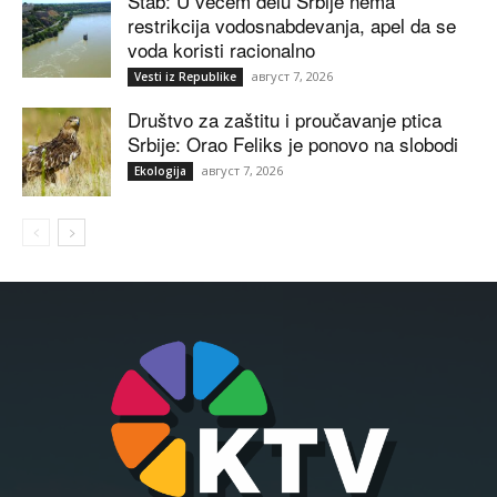
Štab: U većem delu Srbije nema
restrikcija vodosnabdevanja, apel da se
voda koristi racionalno
август 7, 2026
Vesti iz Republike
Društvo za zaštitu i proučavanje ptica
Srbije: Orao Feliks je ponovo na slobodi
август 7, 2026
Ekologija