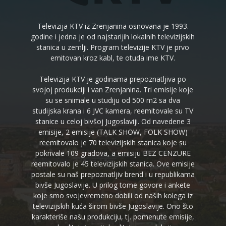
Televizija KTV iz Zrenjanina osnovana je 1993.
godine i jedna je od najstarijih lokalnih televizijskih
stanica u zemlji. Program televizije KTV je prvo
emitovan kroz kabl, te otuda ime KTV.
Televizija KTV je godinama prepoznatljiva po
svojoj produkciji i van Zrenjanina. Tri emisije koje
su se snimale u studiju od 500 m2 sa dva
studijska krana i 6 JVC kamera, reemitovale su TV
stanice u celoj bivšoj Jugoslaviji. Od navedene 3
emisije, 2 emisije (TALK SHOW, FOLK SHOW)
reemitovalo je 70 televizijskih stanica koje su
pokrivale 109 gradova, a emisiju BEZ CENZURE
reemitovalo je 45 televizijskih stanica. Ove emisije
postale su naš prepoznatljiv brend i u republikama
bivše Jugoslavije. U prilog tome govore i ankete
koje smo svojevremeno dobili od naših kolega iz
televizijskih kuća širom bivše Jugoslavije. Ono što
karakteriše našu produkciju, tj. pomenute emisije,