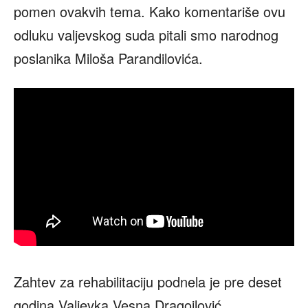
pomen ovakvih tema. Kako komentariše ovu
odluku valjevskog suda pitali smo narodnog
poslanika Miloša Parandilovića.
Zahtev za rehabilitaciju podnela je pre deset
godina Valjevka Vesna Dragojlović,