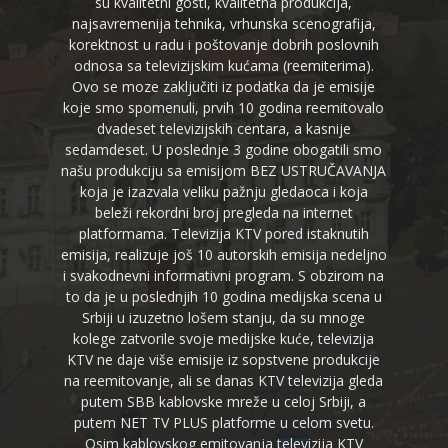
su kvalitetni gosti, kvalitetna produkcija,
najsavremenija tehnika, vrhunska scenografija,
korektnost u radu i poštovanje dobrih poslovnih
odnosa sa televizijskim kućama (reemiterima).
Ovo se moze zaključiti iz podatka da je emisije
koje smo spomenuli, prvih 10 godina reemitovalo
dvadeset televizijskih centara, a kasnije
sedamdeset. U poslednje 3 godine obogatili smo
našu produkciju sa emisijom BEZ USTRUČAVANJA
koja je izazvala veliku pažnju gledaoca i koja
beleži rekordni broj pregleda na internet
platformama. Televizija KTV pored istaknutih
emisija, realizuje još 10 autorskih emisija nedeljno
i svakodnevni informativni program. S obzirom na
to da je u poslednjih 10 godina medijska scena u
Srbiji u izuzetno lošem stanju, da su mnoge
kolege zatvorile svoje medijske kuće, televizija
KTV ne daje više emisije iz sopstvene produkcije
na reemitovanje, ali se danas KTV televizija gleda
putem SBB kablovske mreže u celoj Srbiji, a
putem NET TV PLUS platforme u celom svetu.
Osim kablovskog emitovanja televizija KTV