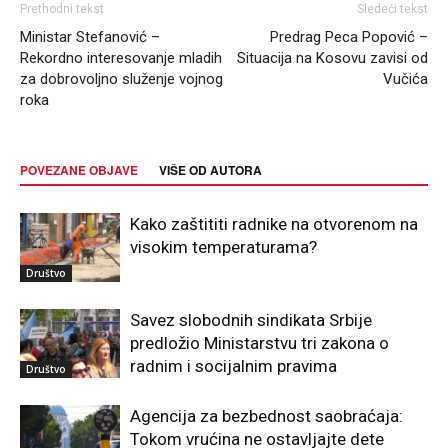
Prethodni tekst
Sledeći tekst
Ministar Stefanović –
Predrag Peca Popović –
Rekordno interesovanje mladih
Situacija na Kosovu zavisi od
za dobrovoljno služenje vojnog
Vučića
roka
POVEZANE OBJAVE
VIŠE OD AUTORA
Kako zaštititi radnike na otvorenom na
visokim temperaturama?
Društvo
Savez slobodnih sindikata Srbije
predložio Ministarstvu tri zakona o
radnim i socijalnim pravima
Društvo
Agencija za bezbednost saobraćaja:
Tokom vrućina ne ostavljajte dete