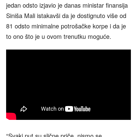
jedan odsto izjavio je danas ministar finansija
Siniša Mali istakavši da je dostignuto više od
81 odsto minimalne potrošačke korpe i da je
to ono što je u ovom trenutku moguće.
“Svaki put su slične priče, nismo se