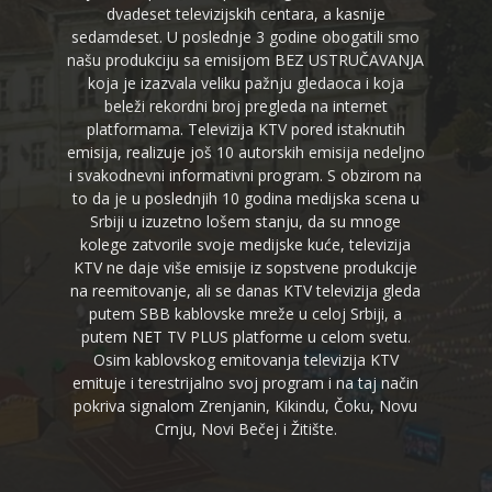
dvadeset televizijskih centara, a kasnije
sedamdeset. U poslednje 3 godine obogatili smo
našu produkciju sa emisijom BEZ USTRUČAVANJA
koja je izazvala veliku pažnju gledaoca i koja
beleži rekordni broj pregleda na internet
platformama. Televizija KTV pored istaknutih
emisija, realizuje još 10 autorskih emisija nedeljno
i svakodnevni informativni program. S obzirom na
to da je u poslednjih 10 godina medijska scena u
Srbiji u izuzetno lošem stanju, da su mnoge
kolege zatvorile svoje medijske kuće, televizija
KTV ne daje više emisije iz sopstvene produkcije
na reemitovanje, ali se danas KTV televizija gleda
putem SBB kablovske mreže u celoj Srbiji, a
putem NET TV PLUS platforme u celom svetu.
Osim kablovskog emitovanja televizija KTV
emituje i terestrijalno svoj program i na taj način
pokriva signalom Zrenjanin, Kikindu, Čoku, Novu
Crnju, Novi Bečej i Žitište.