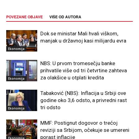
POVEZANE OBJAVE
VIŠE OD AUTORA
Dok se ministar Mali hvali viškom,
manjak u državnoj kasi milijardu evra
Ekonomija
NBS: U prvom tromesečju banke
prihvatile više od tri četvrtine zahteva
za olakšice u otplati kredita
Ekonomija
Tabaković (NBS): Inflacija u Srbiji ove
godine oko 3,6 odsto, a privredni rast
tri odsto
Ekonomija
MMF: Postignut dogovor o trećoj
reviziji sa Srbijom, očekuje se umereni
porast inflacije
Ekonomija