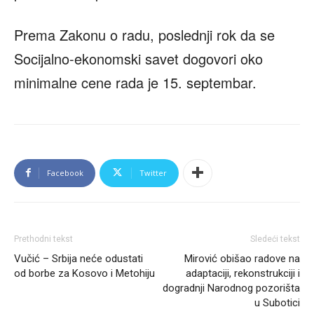
Prema Zakonu o radu, poslednji rok da se
Socijalno-ekonomski savet dogovori oko
minimalne cene rada je 15. septembar.
Facebook
Twitter
Prethodni tekst
Sledeći tekst
Vučić – Srbija neće odustati
Mirović obišao radove na
od borbe za Kosovo i Metohiju
adaptaciji, rekonstrukciji i
dogradnji Narodnog pozorišta
u Subotici