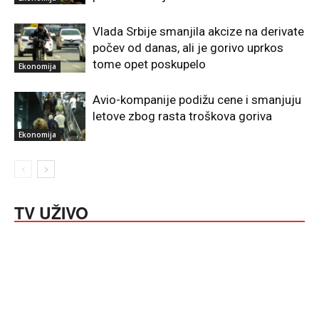
Vlada Srbije smanjila akcize na derivate
počev od danas, ali je gorivo uprkos
tome opet poskupelo
Ekonomija
Avio-kompanije podižu cene i smanjuju
letove zbog rasta troškova goriva
Ekonomija
TV UŽIVO