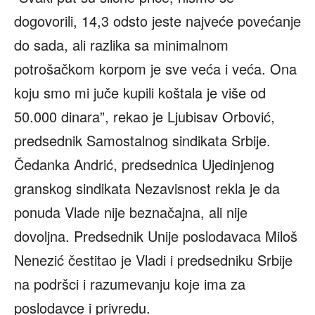
dogovorili, 14,3 odsto jeste najveće povećanje
do sada, ali razlika sa minimalnom
potrošačkom korpom je sve veća i veća. Ona
koju smo mi juče kupili koštala je više od
50.000 dinara”, rekao je Ljubisav Orbović,
predsednik Samostalnog sindikata Srbije.
Čedanka Andrić, predsednica Ujedinjenog
granskog sindikata Nezavisnost rekla je da
ponuda Vlade nije beznačajna, ali nije
dovoljna. Predsednik Unije poslodavaca Miloš
Nenezić čestitao je Vladi i predsedniku Srbije
na podršci i razumevanju koje ima za
poslodavce i privredu.