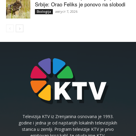
Srbije: Orao Feliks je ponovo na slobodi
август 7, 2026
Ekologija
Televizija KTV iz Zrenjanina osnovana je 1993.
godine i jedna je od najstarijih lokalnih televizijskih
stanica u zemlji. Program televizije KTV je prvo
emitovan kroz kabl, te otuda ime KTV.