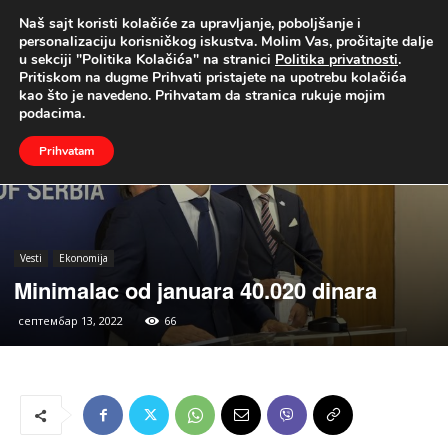
Naš sajt koristi kolačiće za upravljanje, poboljšanje i
UŽIVO
personalizaciju korisničkog iskustva. Molim Vas, pročitajte dalje
u sekciji "Politika Kolačića" na stranici
Politika privatnosti
.
Naslovna
Vesti
Ekonomija
Pritiskom na dugme Prihvati pristajete na upotrebu kolačića
kao što je navedeno. Prihvatam da stranica rukuje mojim
podacima.
Prihvatam
Vesti
Ekonomija
Minimalac od januara 40.020 dinara
септембар 13, 2022
66