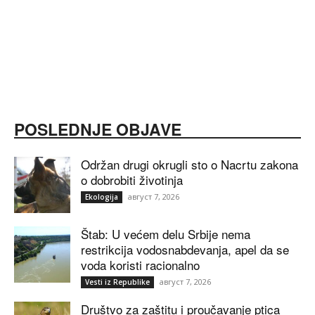
POSLEDNJE OBJAVE
Održan drugi okrugli sto o Nacrtu zakona
o dobrobiti životinja
август 7, 2026
Ekologija
Štab: U većem delu Srbije nema
restrikcija vodosnabdevanja, apel da se
voda koristi racionalno
август 7, 2026
Vesti iz Republike
Društvo za zaštitu i proučavanje ptica