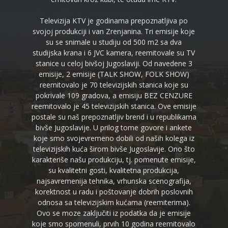
Televizija KTV je godinama prepoznatljiva po
svojoj produkciji i van Zrenjanina. Tri emisije koje
su se snimale u studiju od 500 m2 sa dva
studijska krana i 6 JVC kamera, reemitovale su TV
stanice u celoj bivšoj Jugoslaviji. Od navedene 3
emisije, 2 emisije (TALK SHOW, FOLK SHOW)
reemitovalo je 70 televizijskih stanica koje su
pokrivale 109 gradova, a emisiju BEZ CENZURE
reemitovalo je 45 televizijskih stanica. Ove emisije
postale su naš prepoznatljiv brend i u republikama
bivše Jugoslavije. U prilog tome govore i ankete
koje smo svojevremeno dobili od naših kolega iz
televizijskih kuća širom bivše Jugoslavije. Ono što
karakteriše našu produkciju, tj. pomenute emisije,
su kvalitetni gosti, kvalitetna produkcija,
najsavremenija tehnika, vrhunska scenografija,
korektnost u radu i poštovanje dobrih poslovnih
odnosa sa televizijskim kućama (reemiterima).
Ovo se moze zaključiti iz podatka da je emisije
koje smo spomenuli, prvih 10 godina reemitovalo