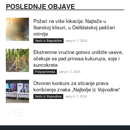
POSLEDNJE OBJAVE
Požari na više lokacija: Najteže u
Ibarskoj klisuri, u Deliblatskoj peščari
mirnije
август 7, 2026
Vesti iz Republike
Ekstremne vrućine gotovo uništile useve,
očekuje se pad prinosa kukuruza, soje i
suncokreta
август 7, 2026
Poljoprivreda
Otvoren konkurs za sticanje prava
korišćenja znaka „Najbolje iz Vojvodine“
август 7, 2026
Vesti iz Vojvodine