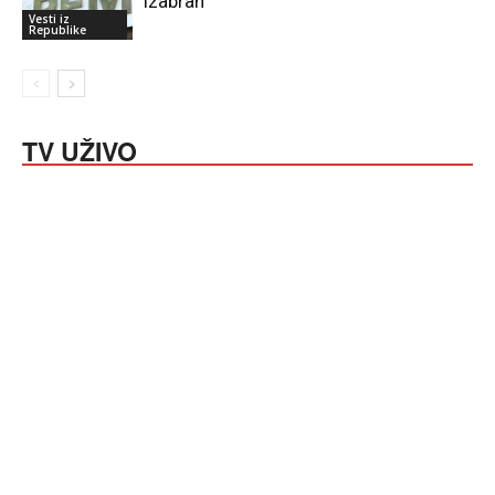
izabran
Vesti iz
Republike
TV UŽIVO