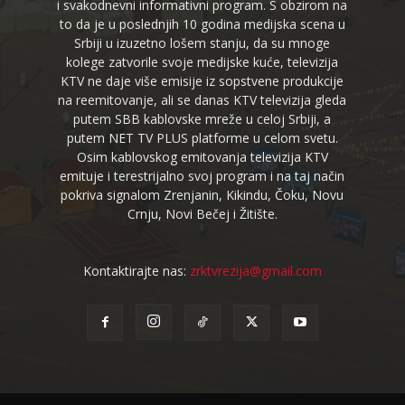
i svakodnevni informativni program. S obzirom na
to da je u poslednjih 10 godina medijska scena u
Srbiji u izuzetno lošem stanju, da su mnoge
kolege zatvorile svoje medijske kuće, televizija
KTV ne daje više emisije iz sopstvene produkcije
na reemitovanje, ali se danas KTV televizija gleda
putem SBB kablovske mreže u celoj Srbiji, a
putem NET TV PLUS platforme u celom svetu.
Osim kablovskog emitovanja televizija KTV
emituje i terestrijalno svoj program i na taj način
pokriva signalom Zrenjanin, Kikindu, Čoku, Novu
Crnju, Novi Bečej i Žitište.
Kontaktirajte nas:
zrktvrezija@gmail.com