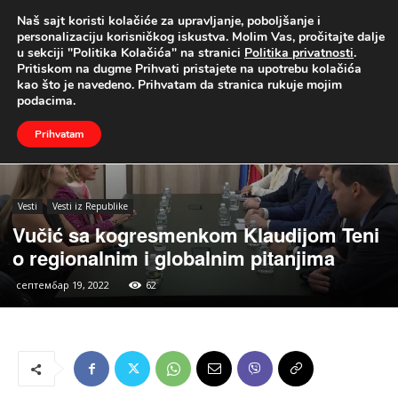
Naš sajt koristi kolačiće za upravljanje, poboljšanje i
UŽIVO
personalizaciju korisničkog iskustva. Molim Vas, pročitajte dalje
u sekciji "Politika Kolačića" na stranici
Politika privatnosti
.
Naslovna
Vesti
Vesti iz Republike
Pritiskom na dugme Prihvati pristajete na upotrebu kolačića
kao što je navedeno. Prihvatam da stranica rukuje mojim
podacima.
Prihvatam
Vesti
Vesti iz Republike
Vučić sa kogresmenkom Klaudijom Teni
o regionalnim i globalnim pitanjima
септембар 19, 2022
62