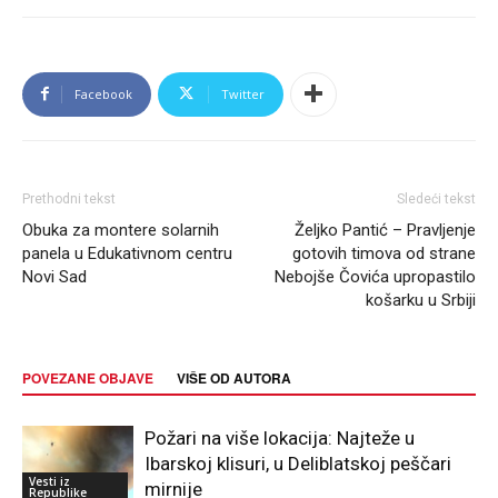
Facebook
Twitter
Prethodni tekst
Sledeći tekst
Obuka za montere solarnih
Željko Pantić – Pravljenje
panela u Edukativnom centru
gotovih timova od strane
Novi Sad
Nebojše Čovića upropastilo
košarku u Srbiji
POVEZANE OBJAVE
VIŠE OD AUTORA
Požari na više lokacija: Najteže u
Ibarskoj klisuri, u Deliblatskoj peščari
Vesti iz
mirnije
Republike