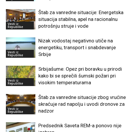
Štab za vanredne situacije: Energetska
situacija stabilna, apel na racionalnu
Vesti iz
potrošnju struje i vode
Republike
Nizak vodostaj negativno utiče na
energetiku, transport i snabdevanje
Vesti iz
Srbije
Republike
Srbijašume: Opez pri boravku u prirodi
kako bi se sprečili šumski požari pri
Vesti iz
visokim temperaturama
Republike
Štab za vanredne situacije zbog vrućine
skraćuje rad napolju i uvodi dronove za
Vesti iz
nadzor
Republike
Predsednik Saveta REM-a ponovo nije