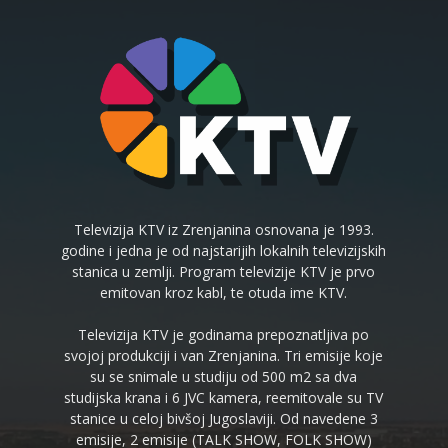
Televizija KTV iz Zrenjanina osnovana je 1993.
godine i jedna je od najstarijih lokalnih televizijskih
stanica u zemlji. Program televizije KTV je prvo
emitovan kroz kabl, te otuda ime KTV.
Televizija KTV je godinama prepoznatljiva po
svojoj produkciji i van Zrenjanina. Tri emisije koje
su se snimale u studiju od 500 m2 sa dva
studijska krana i 6 JVC kamera, reemitovale su TV
stanice u celoj bivšoj Jugoslaviji. Od navedene 3
emisije, 2 emisije (TALK SHOW, FOLK SHOW)