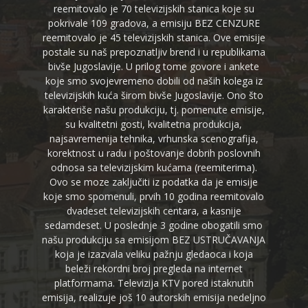
reemitovalo je 70 televizijskih stanica koje su
pokrivale 109 gradova, a emisiju BEZ CENZURE
reemitovalo je 45 televizijskih stanica. Ove emisije
postale su naš prepoznatljiv brend i u republikama
bivše Jugoslavije. U prilog tome govore i ankete
koje smo svojevremeno dobili od naših kolega iz
televizijskih kuća širom bivše Jugoslavije. Ono što
karakteriše našu produkciju, tj. pomenute emisije,
su kvalitetni gosti, kvalitetna produkcija,
najsavremenija tehnika, vrhunska scenografija,
korektnost u radu i poštovanje dobrih poslovnih
odnosa sa televizijskim kućama (reemiterima).
Ovo se moze zaključiti iz podatka da je emisije
koje smo spomenuli, prvih 10 godina reemitovalo
dvadeset televizijskih centara, a kasnije
sedamdeset. U poslednje 3 godine obogatili smo
našu produkciju sa emisijom BEZ USTRUČAVANJA
koja je izazvala veliku pažnju gledaoca i koja
beleži rekordni broj pregleda na internet
platformama. Televizija KTV pored istaknutih
emisija, realizuje još 10 autorskih emisija nedeljno