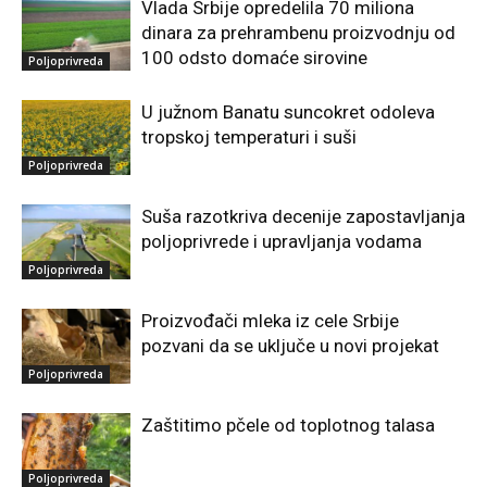
Vlada Srbije opredelila 70 miliona
dinara za prehrambenu proizvodnju od
100 odsto domaće sirovine
Poljoprivreda
U južnom Banatu suncokret odoleva
tropskoj temperaturi i suši
Poljoprivreda
Suša razotkriva decenije zapostavljanja
poljoprivrede i upravljanja vodama
Poljoprivreda
Proizvođači mleka iz cele Srbije
pozvani da se uključe u novi projekat
Poljoprivreda
Zaštitimo pčele od toplotnog talasa
Poljoprivreda