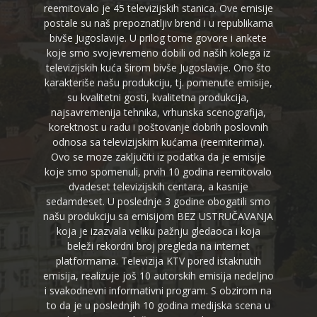
reemitovalo je 45 televizijskih stanica. Ove emisije
postale su naš prepoznatljiv brend i u republikama
bivše Jugoslavije. U prilog tome govore i ankete
koje smo svojevremeno dobili od naših kolega iz
televizijskih kuća širom bivše Jugoslavije. Ono što
karakteriše našu produkciju, tj. pomenute emisije,
su kvalitetni gosti, kvalitetna produkcija,
najsavremenija tehnika, vrhunska scenografija,
korektnost u radu i poštovanje dobrih poslovnih
odnosa sa televizijskim kućama (reemiterima).
Ovo se moze zaključiti iz podatka da je emisije
koje smo spomenuli, prvih 10 godina reemitovalo
dvadeset televizijskih centara, a kasnije
sedamdeset. U poslednje 3 godine obogatili smo
našu produkciju sa emisijom BEZ USTRUČAVANJA
koja je izazvala veliku pažnju gledaoca i koja
beleži rekordni broj pregleda na internet
platformama. Televizija KTV pored istaknutih
emisija, realizuje još 10 autorskih emisija nedeljno
i svakodnevni informativni program. S obzirom na
to da je u poslednjih 10 godina medijska scena u