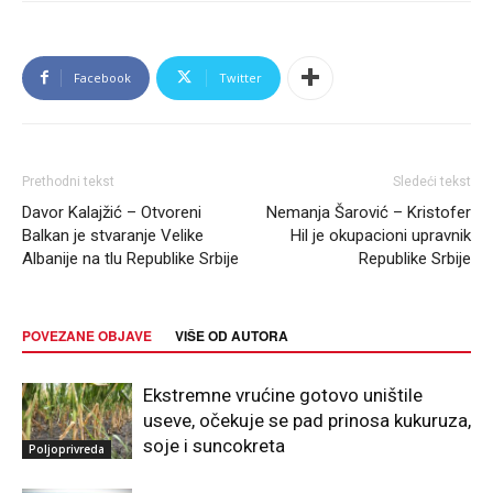
Facebook
Twitter
Prethodni tekst
Sledeći tekst
Davor Kalajžić – Otvoreni
Nemanja Šarović – Kristofer
Balkan je stvaranje Velike
Hil je okupacioni upravnik
Albanije na tlu Republike Srbije
Republike Srbije
POVEZANE OBJAVE
VIŠE OD AUTORA
Ekstremne vrućine gotovo uništile
useve, očekuje se pad prinosa kukuruza,
soje i suncokreta
Poljoprivreda