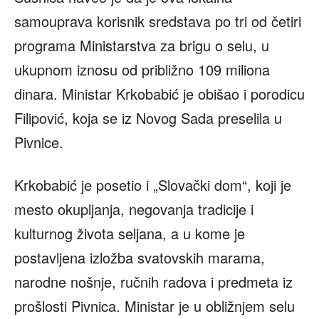
samouprava korisnik sredstava po tri od četiri
programa Ministarstva za brigu o selu, u
ukupnom iznosu od približno 109 miliona
dinara. Ministar Krkobabić je obišao i porodicu
Filipović, koja se iz Novog Sada preselila u
Pivnice.
Krkobabić je posetio i „Slovački dom“, koji je
mesto okupljanja, negovanja tradicije i
kulturnog života seljana, a u kome je
postavljena izložba svatovskih marama,
narodne nošnje, ručnih radova i predmeta iz
prošlosti Pivnica. Ministar je u obližnjem selu