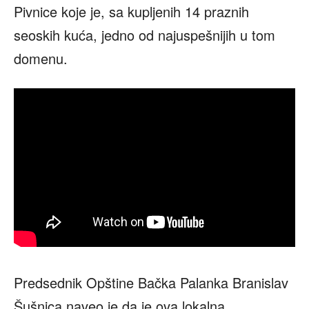
Pivnice koje je, sa kupljenih 14 praznih
seoskih kuća, jedno od najuspešnijih u tom
domenu.
Predsednik Opštine Bačka Palanka Branislav
Šušnica naveo je da je ova lokalna