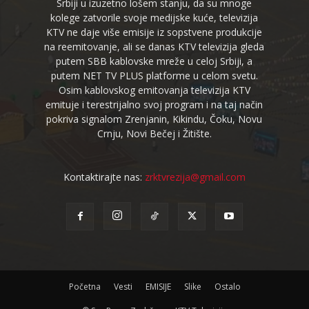
Srbiji u izuzetno lošem stanju, da su mnoge
kolege zatvorile svoje medijske kuće, televizija
KTV ne daje više emisije iz sopstvene produkcije
na reemitovanje, ali se danas KTV televizija gleda
putem SBB kablovske mreže u celoj Srbiji, a
putem NET TV PLUS platforme u celom svetu.
Osim kablovskog emitovanja televizija KTV
emituje i terestrijalno svoj program i na taj način
pokriva signalom Zrenjanin, Kikindu, Čoku, Novu
Crnju, Novi Bečej i Žitište.
Kontaktirajte nas:
zrktvrezija@gmail.com
Početna
Vesti
EMISIJE
Slike
Ostalo