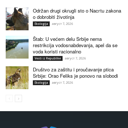
Održan drugi okrugli sto o Nacrtu zakona
o dobrobiti životinja
август 7, 2026
Ekologija
Štab: U većem delu Srbije nema
restrikcija vodosnabdevanja, apel da se
voda koristi racionalno
август 7, 2026
Vesti iz Republike
Društvo za zaštitu i proučavanje ptica
Srbije: Orao Feliks je ponovo na slobodi
август 7, 2026
Ekologija