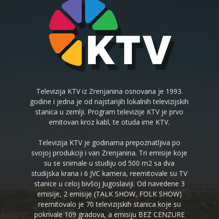
Televizija KTV iz Zrenjanina osnovana je 1993.
godine i jedna je od najstarijih lokalnih televizijskih
stanica u zemlji. Program televizije KTV je prvo
emitovan kroz kabl, te otuda ime KTV.
Televizija KTV je godinama prepoznatljiva po
svojoj produkciji i van Zrenjanina. Tri emisije koje
su se snimale u studiju od 500 m2 sa dva
studijska krana i 6 JVC kamera, reemitovale su TV
stanice u celoj bivšoj Jugoslaviji. Od navedene 3
emisije, 2 emisije (TALK SHOW, FOLK SHOW)
reemitovalo je 70 televizijskih stanica koje su
pokrivale 109 gradova, a emisiju BEZ CENZURE