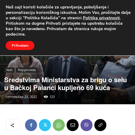
Naš sajt koristi kolačiće za upravljanje, poboljšanje i
UŽIVO
personalizaciju korisničkog iskustva. Molim Vas, pročitajte dalje
u sekciji "Politika Kolačića" na stranici
Politika privatnosti
.
Naslovna
Vesti
Poljoprivreda
Pritiskom na dugme Prihvati pristajete na upotrebu kolačića
kao što je navedeno. Prihvatam da stranica rukuje mojim
podacima.
Prihvatam
Vesti
Poljoprivreda
Sredstvima Ministarstva za brigu o selu
u Bačkoj Palanci kupljeno 69 kuća
септембар 23, 2022
123