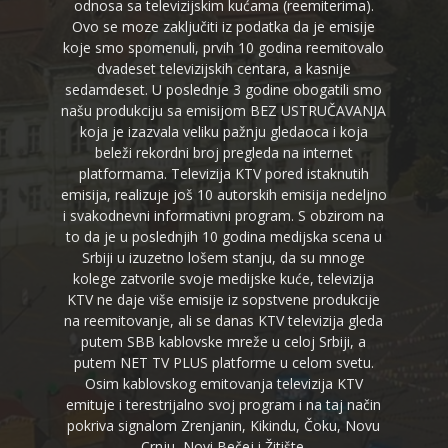
odnosa sa televizijskim kućama (reemiterima).
Ovo se moze zaključiti iz podatka da je emisije
koje smo spomenuli, prvih 10 godina reemitovalo
dvadeset televizijskih centara, a kasnije
sedamdeset. U poslednje 3 godine obogatili smo
našu produkciju sa emisijom BEZ USTRUČAVANJA
koja je izazvala veliku pažnju gledaoca i koja
beleži rekordni broj pregleda na internet
platformama. Televizija KTV pored istaknutih
emisija, realizuje još 10 autorskih emisija nedeljno
i svakodnevni informativni program. S obzirom na
to da je u poslednjih 10 godina medijska scena u
Srbiji u izuzetno lošem stanju, da su mnoge
kolege zatvorile svoje medijske kuće, televizija
KTV ne daje više emisije iz sopstvene produkcije
na reemitovanje, ali se danas KTV televizija gleda
putem SBB kablovske mreže u celoj Srbiji, a
putem NET TV PLUS platforme u celom svetu.
Osim kablovskog emitovanja televizija KTV
emituje i terestrijalno svoj program i na taj način
pokriva signalom Zrenjanin, Kikindu, Čoku, Novu
Crnju, Novi Bečej i Žitište.