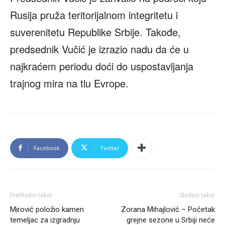
Rusija pruža teritorijalnom integritetu i
suverenitetu Republike Srbije. Takođe,
predsednik Vučić je izrazio nadu da će u
najkraćem periodu doći do uspostavljanja
trajnog mira na tlu Evrope.
Facebook
Twitter
Prethodni tekst
Sledeći tekst
Mirović položio kamen
Zorana Mihajlović – Početak
temeljac za izgradnju
grejne sezone u Srbiji neće