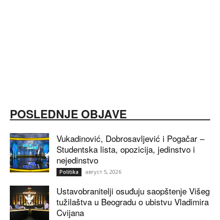
POSLEDNJE OBJAVE
Vukadinović, Dobrosavljević i Pogačar –
Studentska lista, opozicija, jedinstvo i
nejedinstvo
август 5, 2026
Politika
Ustavobranitelji osuđuju saopštenje Višeg
tužilaštva u Beogradu o ubistvu Vladimira
Cvijana