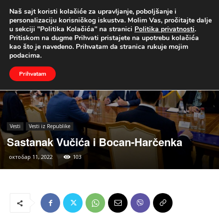
Naš sajt koristi kolačiće za upravljanje, poboljšanje i
UŽIVO
personalizaciju korisničkog iskustva. Molim Vas, pročitajte dalje
u sekciji "Politika Kolačića" na stranici
Politika privatnosti
.
Naslovna
Vesti
Vesti iz Republike
Pritiskom na dugme Prihvati pristajete na upotrebu kolačića
kao što je navedeno. Prihvatam da stranica rukuje mojim
podacima.
Prihvatam
Vesti
Vesti iz Republike
Sastanak Vučića i Bocan-Harčenka
октобар 11, 2022
103