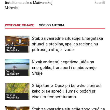
fiskulturne sale u Mačvanskoj
kasniti
Mitrovici
POVEZANE OBJAVE
VIŠE OD AUTORA
Štab za vanredne situacije: Energetska
situacija stabilna, apel na racionalnu
Vesti iz
potrošnju struje i vode
Republike
Nizak vodostaj negativno utiče na
energetiku, transport i snabdevanje
Vesti iz
Srbije
Republike
Srbijašume: Opez pri boravku u prirodi
kako bi se sprečili šumski požari pri
Vesti iz
visokim temperaturama
Republike
Štab za vanredne situacije zbog vrućine