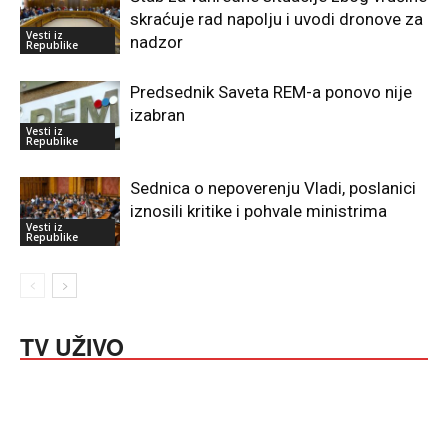
skraćuje rad napolju i uvodi dronove za
Vesti iz
nadzor
Republike
Predsednik Saveta REM-a ponovo nije
izabran
Vesti iz
Republike
Sednica o nepoverenju Vladi, poslanici
iznosili kritike i pohvale ministrima
Vesti iz
Republike
TV UŽIVO