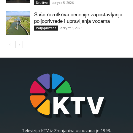
август 5, 2026
Društvo
Suša razotkriva decenije zapostavljanja
poljoprivrede i upravljanja vodama
август 5, 2026
Poljoprivreda
Televizija KTV iz Zrenjanina osnovana je 1993.