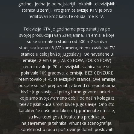
godine i jedna je od najstarijih lokalnih televizijskih
stanica u zemlji. Program televizije KTV je prvo
emitovan kroz kabl, te otuda ime KTV.
Televizija KTV je godinama prepoznatljiva po
svojoj produkciji i van Zrenjanina. Tri emisije koje
su se snimale u studiju od 500 m2 sa dva
studijska krana i 6 JVC kamera, reemitovale su TV
stanice u celoj bivšoj Jugoslaviji. Od navedene 3
emisije, 2 emisije (TALK SHOW, FOLK SHOW)
reemitovalo je 70 televizijskih stanica koje su
pokrivale 109 gradova, a emisiju BEZ CENZURE
reemitovalo je 45 televizijskih stanica. Ove emisije
postale su naš prepoznatljiv brend i u republikama
bivše Jugoslavije. U prilog tome govore i ankete
koje smo svojevremeno dobili od naših kolega iz
televizijskih kuća širom bivše Jugoslavije. Ono što
karakteriše našu produkciju, tj. pomenute emisije,
su kvalitetni gosti, kvalitetna produkcija,
najsavremenija tehnika, vrhunska scenografija,
korektnost u radu i poštovanje dobrih poslovnih