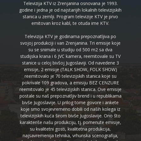
Televizija KTV iz Zrenjanina osnovana je 1993.
godine i jedna je od najstarijih lokalnih televizijskih
stanica u zemlji. Program televizije KTV je prvo
emitovan kroz kabl, te otuda ime KTV.
Televizija KTV je godinama prepoznatljiva po
svojoj produkciji i van Zrenjanina. Tri emisije koje
su se snimale u studiju od 500 m2 sa dva
studijska krana i 6 JVC kamera, reemitovale su TV
stanice u celoj bivšoj Jugoslaviji. Od navedene 3
emisije, 2 emisije (TALK SHOW, FOLK SHOW)
reemitovalo je 70 televizijskih stanica koje su
pokrivale 109 gradova, a emisiju BEZ CENZURE
reemitovalo je 45 televizijskih stanica. Ove emisije
postale su naš prepoznatljiv brend i u republikama
bivše Jugoslavije. U prilog tome govore i ankete
koje smo svojevremeno dobili od naših kolega iz
televizijskih kuća širom bivše Jugoslavije. Ono što
karakteriše našu produkciju, tj. pomenute emisije,
su kvalitetni gosti, kvalitetna produkcija,
najsavremenija tehnika, vrhunska scenografija,