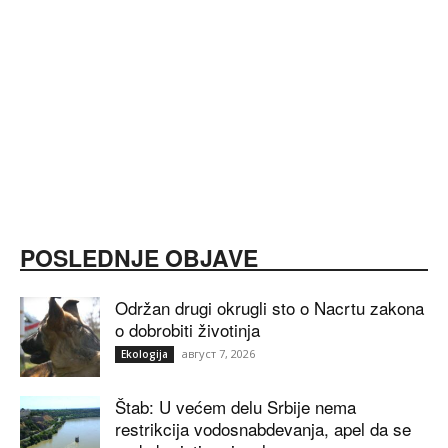
POSLEDNJE OBJAVE
Održan drugi okrugli sto o Nacrtu zakona
o dobrobiti životinja
август 7, 2026
Ekologija
Štab: U većem delu Srbije nema
restrikcija vodosnabdevanja, apel da se