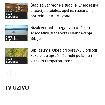
Štab za vanredne situacije: Energetska
situacija stabilna, apel na racionalnu
Vesti iz
potrošnju struje i vode
Republike
Nizak vodostaj negativno utiče na
energetiku, transport i snabdevanje
Vesti iz
Srbije
Republike
Srbijašume: Opez pri boravku u prirodi
kako bi se sprečili šumski požari pri
Vesti iz
visokim temperaturama
Republike
TV UŽIVO