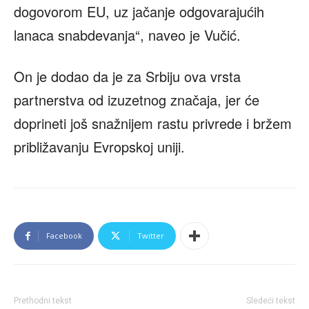
dogovorom EU, uz jačanje odgovarajućih
lanaca snabdevanja“, naveo je Vučić.
On je dodao da je za Srbiju ova vrsta
partnerstva od izuzetnog značaja, jer će
doprineti još snažnijem rastu privrede i bržem
približavanju Evropskoj uniji.
Facebook
Twitter
Prethodni tekst
Sledeći tekst