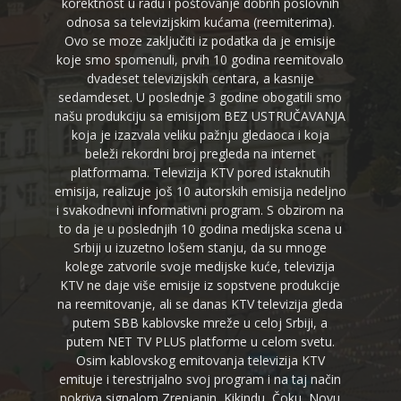
korektnost u radu i poštovanje dobrih poslovnih
odnosa sa televizijskim kućama (reemiterima).
Ovo se moze zaključiti iz podatka da je emisije
koje smo spomenuli, prvih 10 godina reemitovalo
dvadeset televizijskih centara, a kasnije
sedamdeset. U poslednje 3 godine obogatili smo
našu produkciju sa emisijom BEZ USTRUČAVANJA
koja je izazvala veliku pažnju gledaoca i koja
beleži rekordni broj pregleda na internet
platformama. Televizija KTV pored istaknutih
emisija, realizuje još 10 autorskih emisija nedeljno
i svakodnevni informativni program. S obzirom na
to da je u poslednjih 10 godina medijska scena u
Srbiji u izuzetno lošem stanju, da su mnoge
kolege zatvorile svoje medijske kuće, televizija
KTV ne daje više emisije iz sopstvene produkcije
na reemitovanje, ali se danas KTV televizija gleda
putem SBB kablovske mreže u celoj Srbiji, a
putem NET TV PLUS platforme u celom svetu.
Osim kablovskog emitovanja televizija KTV
emituje i terestrijalno svoj program i na taj način
pokriva signalom Zrenjanin, Kikindu, Čoku, Novu