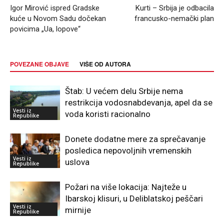
Igor Mirović ispred Gradske
Kurti – Srbija je odbacila
kuće u Novom Sadu dočekan
francusko-nemački plan
povicima „Ua, lopove“
POVEZANE OBJAVE
VIŠE OD AUTORA
Štab: U većem delu Srbije nema
restrikcija vodosnabdevanja, apel da se
Vesti iz
voda koristi racionalno
Republike
Donete dodatne mere za sprečavanje
posledica nepovoljnih vremenskih
Vesti iz
uslova
Republike
Požari na više lokacija: Najteže u
Ibarskoj klisuri, u Deliblatskoj peščari
Vesti iz
mirnije
Republike