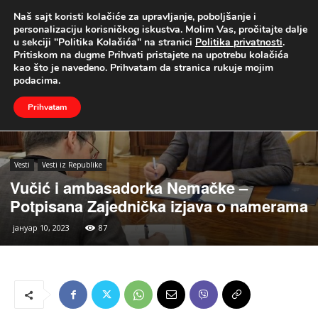
Naš sajt koristi kolačiće za upravljanje, poboljšanje i
UŽIVO
personalizaciju korisničkog iskustva. Molim Vas, pročitajte dalje
u sekciji "Politika Kolačića" na stranici
Politika privatnosti
.
Naslovna
Vesti
Vesti iz Republike
Pritiskom na dugme Prihvati pristajete na upotrebu kolačića
kao što je navedeno. Prihvatam da stranica rukuje mojim
podacima.
Prihvatam
Vesti
Vesti iz Republike
Vučić i ambasadorka Nemačke –
Potpisana Zajednička izjava o namerama
јануар 10, 2023
87