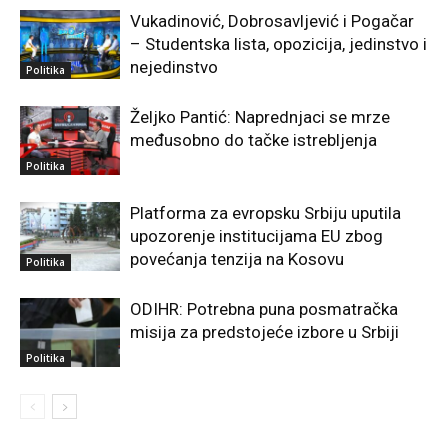
Vukadinović, Dobrosavljević i Pogačar
– Studentska lista, opozicija, jedinstvo i
nejedinstvo
Politika
Željko Pantić: Naprednjaci se mrze
međusobno do tačke istrebljenja
Politika
Platforma za evropsku Srbiju uputila
upozorenje institucijama EU zbog
povećanja tenzija na Kosovu
Politika
ODIHR: Potrebna puna posmatračka
misija za predstojeće izbore u Srbiji
Politika