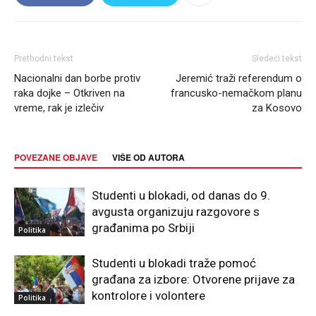
Prethodni tekst
Sledeći tekst
Nacionalni dan borbe protiv
Jeremić traži referendum o
raka dojke – Otkriven na
francusko-nemačkom planu
vreme, rak je izlečiv
za Kosovo
POVEZANE OBJAVE
VIŠE OD AUTORA
Studenti u blokadi, od danas do 9.
avgusta organizuju razgovore s
građanima po Srbiji
Politika
Studenti u blokadi traže pomoć
građana za izbore: Otvorene prijave za
kontrolore i volontere
Politika