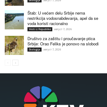
август 7, 2026
Ekologija
Štab: U većem delu Srbije nema
restrikcija vodosnabdevanja, apel da se
voda koristi racionalno
август 7, 2026
Vesti iz Republike
Društvo za zaštitu i proučavanje ptica
Srbije: Orao Feliks je ponovo na slobodi
август 7, 2026
Ekologija