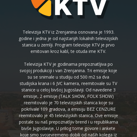
Televizija KTV iz Zrenjanina osnovana je 1993.
godine i jedna je od najstarijih lokalnih televizijskih
stanica u zemlji. Program televizije KTV je prvo
emitovan kroz kabl, te otuda ime KTV.
Televizija KTV je godinama prepoznatljiva po
svojoj produkciji i van Zrenjanina. Tri emisije koje
su se snimale u studiju od 500 m2 sa dva
studijska krana i 6 JVC kamera, reemitovale su TV
stanice u celoj bivšoj Jugoslaviji. Od navedene 3
emisije, 2 emisije (TALK SHOW, FOLK SHOW)
reemitovalo je 70 televizijskih stanica koje su
pokrivale 109 gradova, a emisiju BEZ CENZURE
reemitovalo je 45 televizijskih stanica. Ove emisije
postale su naš prepoznatljiv brend i u republikama
bivše Jugoslavije. U prilog tome govore i ankete
koje smo svojevremeno dobili od naših kolega iz