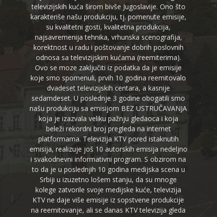
televizijskih kuća širom bivše Jugoslavije. Ono što
karakteriše našu produkciju, tj. pomenute emisije,
su kvalitetni gosti, kvalitetna produkcija,
najsavremenija tehnika, vrhunska scenografija,
korektnost u radu i poštovanje dobrih poslovnih
odnosa sa televizijskim kućama (reemiterima).
Ovo se moze zaključiti iz podatka da je emisije
koje smo spomenuli, prvih 10 godina reemitovalo
dvadeset televizijskih centara, a kasnije
sedamdeset. U poslednje 3 godine obogatili smo
našu produkciju sa emisijom BEZ USTRUČAVANJA
koja je izazvala veliku pažnju gledaoca i koja
beleži rekordni broj pregleda na internet
platformama. Televizija KTV pored istaknutih
emisija, realizuje još 10 autorskih emisija nedeljno
i svakodnevni informativni program. S obzirom na
to da je u poslednjih 10 godina medijska scena u
Srbiji u izuzetno lošem stanju, da su mnoge
kolege zatvorile svoje medijske kuće, televizija
KTV ne daje više emisije iz sopstvene produkcije
na reemitovanje, ali se danas KTV televizija gleda