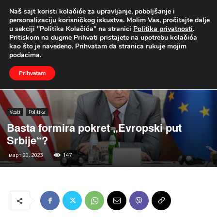
Naš sajt koristi kolačiće za upravljanje, poboljšanje i
UŽIVO
personalizaciju korisničkog iskustva. Molim Vas, pročitajte dalje
u sekciji "Politika Kolačića" na stranici
Politika privatnosti
.
Naslovna
Vesti
Politika
Pritiskom na dugme Prihvati pristajete na upotrebu kolačića
kao što je navedeno. Prihvatam da stranica rukuje mojim
podacima.
Prihvatam
Vesti
Politika
Basta formira pokret „Evropski put
Srbije“?
март 20, 2023
147