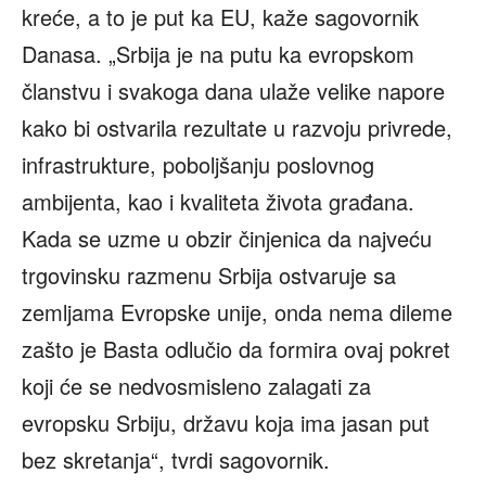
kreće, a to je put ka EU, kaže sagovornik
Danasa. „Srbija je na putu ka evropskom
članstvu i svakoga dana ulaže velike napore
kako bi ostvarila rezultate u razvoju privrede,
infrastrukture, poboljšanju poslovnog
ambijenta, kao i kvaliteta života građana.
Kada se uzme u obzir činjenica da najveću
trgovinsku razmenu Srbija ostvaruje sa
zemljama Evropske unije, onda nema dileme
zašto je Basta odlučio da formira ovaj pokret
koji će se nedvosmisleno zalagati za
evropsku Srbiju, državu koja ima jasan put
bez skretanja“, tvrdi sagovornik.