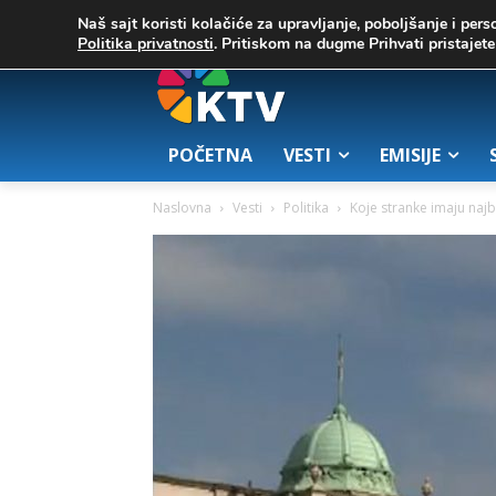
C
02. август 2026.
25.7
Zrenjanin
Naš sajt koristi kolačiće za upravljanje, poboljšanje i pers
Politika privatnosti
. Pritiskom na dugme Prihvati pristaje
POČETNA
VESTI
EMISIJE
Naslovna
Vesti
Politika
Koje stranke imaju najbo