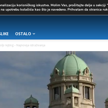
onalizaciju korisničkog iskustva. Molim Vas, pročitajte dalje u sekciji 
te na upotrebu kolačića kao što je navedeno. Prihvatam da stranica r
SLIKE
OSTALO
lji rejting – Najnovija istraživanja