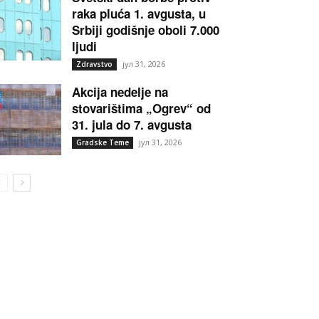
raka pluća 1. avgusta, u
Srbiji godišnje oboli 7.000
ljudi
јул 31, 2026
Zdravstvo
Akcija nedelje na
stovarištima „Ogrev“ od
31. jula do 7. avgusta
јул 31, 2026
Gradske Teme