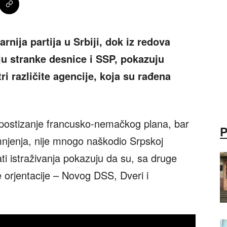
rnija partija u Srbiji, dok iz redova
ju stranke desnice i SSP, pokazuju
tri različite agencije, koja su rađena
.
 postizanje francusko-nemačkog plana, bar
mnjenja, nije mnogo naškodio Srpskoj
ti istraživanja pokazuju da su, sa druge
e orjentacije – Novog DSS, Dveri i