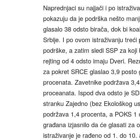
Naprednjaci su najjači i po istraživa
pokazuju da je podrška nešto manj
glasalo 38 odsto birača, dok bi koa
Srbije. I po ovom istraživanju treć
podrške, a zatim sledi SSP za koji 
rejting od 4 odsto imaju Dveri. Rez
za pokret SRCE glaslao 3,9 posto 
procenata. Zavetnike podržava 3,4 
proceanata. Ispod dva odsto je S
stranku Zajedno (bez Ekološkog us
podržava 1,4 procenta, a POKS 1 od
građana izjasnilo da će glasati za 
istraživanje je rađeno od 1. do 10. 