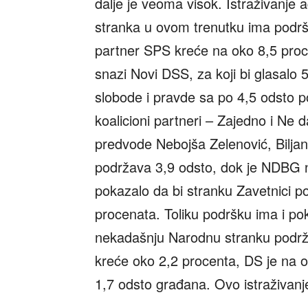
dalje je veoma visok. Istraživanje a
stranka u ovom trenutku ima podršk
partner SPS kreće na oko 8,5 proce
snazi Novi DSS, za koji bi glasalo 
slobode i pravde sa po 4,5 odsto p
koalicioni partneri – Zajedno i Ne
predvode Nebojša Zelenović, Biljan
podržava 3,9 odsto, dok je NDBG na
pokazalo da bi stranku Zavetnici p
procenata. Toliku podršku ima i p
nekadašnju Narodnu stranku podrž
kreće oko 2,2 procenta, DS je na
1,7 odsto građana. Ovo istraživanj