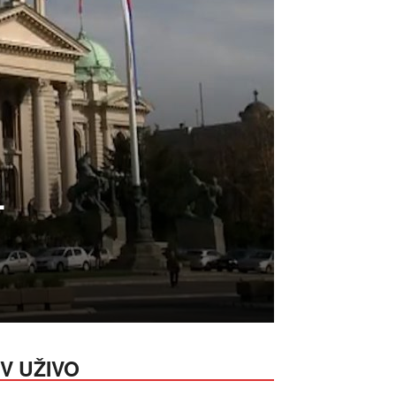
–
V UŽIVO