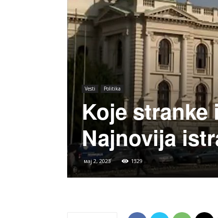
Vesti
Politika
Koje stranke i
Najnovija ist
мај 2, 2023
1329