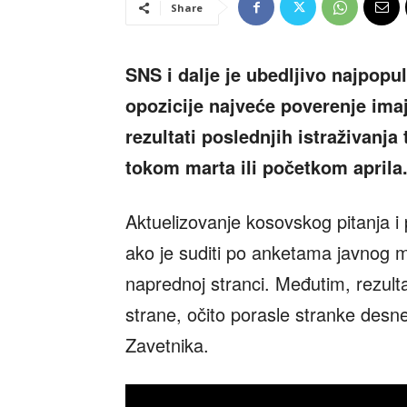
Share
SNS i dalje je ubedljivo najpopula
opozicije najveće poverenje ima
rezultati poslednjih istraživanja 
tokom marta ili početkom aprila
Aktuelizovanje kosovskog pitanja i
ako je suditi po anketama javnog 
naprednoj stranci. Međutim, rezulta
strane, očito porasle stranke desn
Zavetnika.