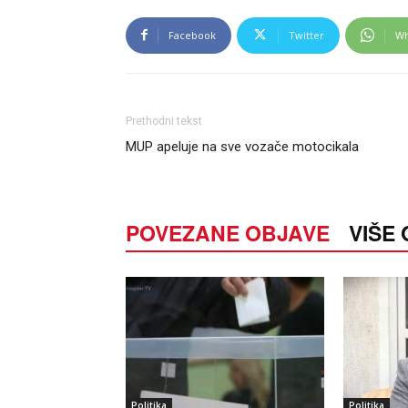
Facebook
Twitter
Wh
Prethodni tekst
MUP apeluje na sve vozače motocikala
POVEZANE OBJAVE
VIŠE
Politika
Politika