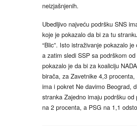
neizjašnjenih.
Ubedljivo najveću podršku SNS ima 
koje je pokazalo da bi za tu strank
“Blic”. Isto istraživanje pokazalo
a zatim sledi SSP sa podrškom od 7
pokazalo je da bi za koaliciju NAD
birača, za Zavetnike 4,3 procenta, 
ima i pokret Ne davimo Beograd, d
stranka Zajedno imaju podršku od 
na 2 procenta, a PSG na 1,1 odsto