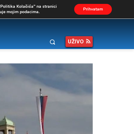
"Politika Kolačića" na stranici
Prihvatam
ukuje mojim podacima.
UŽIVO