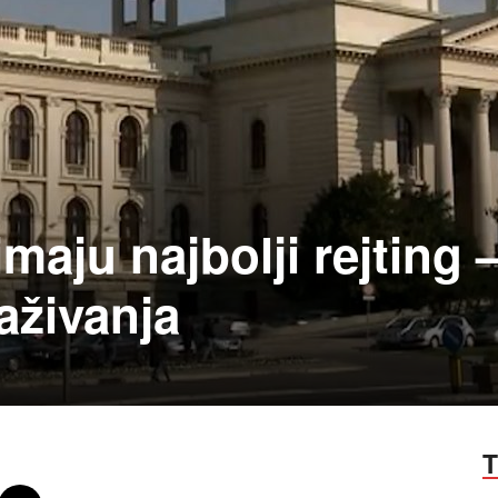
maju najbolji rejting 
raživanja
T