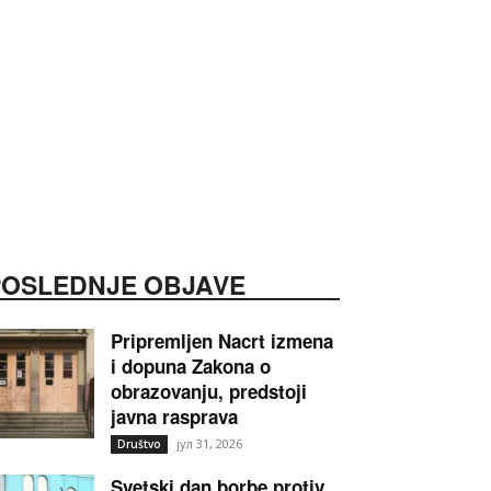
POSLEDNJE OBJAVE
Pripremljen Nacrt izmena
i dopuna Zakona o
obrazovanju, predstoji
javna rasprava
јул 31, 2026
Društvo
Svetski dan borbe protiv