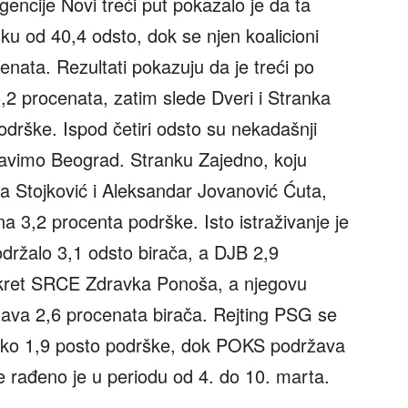
gencije Novi treći put pokazalo je da ta
u od 40,4 odsto, dok se njen koalicioni
nata. Rezultati pokazuju da je treći po
5,2 procenata, zatim slede Dveri i Stranka
odrške. Ispod četiri odsto su nekadašnji
 davimo Beograd. Stranku Zajedno, koju
a Stojković i Aleksandar Jovanović Ćuta,
 3,2 procenta podrške. Isto istraživanje je
održalo 3,1 odsto birača, a DJB 2,9
okret SRCE Zdravka Ponoša, a njegovu
ava 2,6 procenata birača. Rejting PSG se
 oko 1,9 posto podrške, dok POKS podržava
e rađeno je u periodu od 4. do 10. marta.