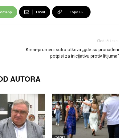
atsApp
Email
Copy URL
Sledeći tekst
Kreni-promeni sutra otkriva „gde su pronađeni
potpisi za inicijativu protiv litijuma“
 OD AUTORA
Politika