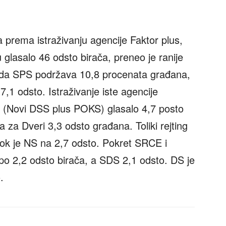
prema istraživanju agencije Faktor plus,
u glasalo 46 odsto birača, preneo je ranije
 je da SPS podržava 10,8 procenata građana,
,1 odsto. Istraživanje iste agencije
A (Novi DSS plus POKS) glasalo 4,7 posto
a za Dveri 3,3 odsto građana. Toliki rejting
ok je NS na 2,7 odsto. Pokret SRCE i
po 2,2 odsto birača, a SDS 2,1 odsto. DS je
.