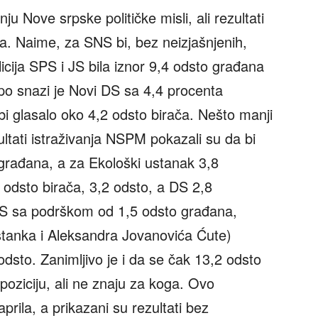
nju Nove srpske političke misli, ali rezultati
a. Naime, za SNS bi, bez neizjašnjenih,
licija SPS i JS bila iznor 9,4 odsto građana
i po snazi je Novi DS sa 4,4 procenta
bi glasalo oko 4,2 odsto birača. Nešto manji
ultati istraživanja NSPM pokazali su da bi
građana, a za Ekološki ustanak 3,8
odsto birača, 3,2 odsto, a DS 2,8
DS sa podrškom od 1,5 odsto građana,
tanka i Aleksandra Jovanovića Ćute)
sto. Zanimljivo je i da se čak 13,2 odsto
opoziciju, ali ne znaju za koga. Ovo
aprila, a prikazani su rezultati bez