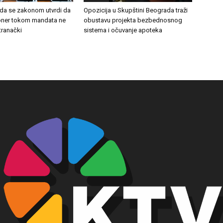
 da se zakonom utvrdi da
Opozicija u Skupštini Beograda traži
ioner tokom mandata ne
obustavu projekta bezbednosnog
stranački
sistema i očuvanje apoteka