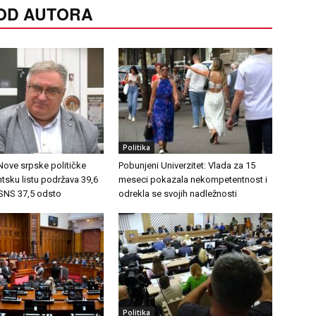
 OD AUTORA
Politika
 Nove srpske političke
Pobunjeni Univerzitet: Vlada za 15
ntsku listu podržava 39,6
meseci pokazala nekompetentnost i
 SNS 37,5 odsto
odrekla se svojih nadležnosti
Politika