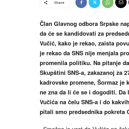
Share
Član Glavnog odbora Srpske nap
da će se kandidovati za predsed
Vučić, kako je rekao, zaista po
je rekao da SNS nije menjala pro
promenila politiku. Na pitanje d
Skupštini SNS-a, zakazanoj za 2
kadrovske promene, Šormaz je k
ne zna da li će se i dogoditi. Da
Vučića na čelu SNS-a i do kakv
pitali smo predsednika pokreta
,,Smešna je vest da Vučića na čel