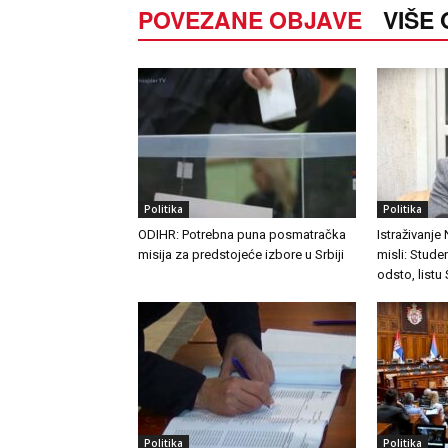
POVEZANE OBJAVE
VIŠE
Politika
Politika
ODIHR: Potrebna puna posmatračka
Istraživanje
misija za predstojeće izbore u Srbiji
misli: Stude
odsto, listu
Politika
Politika