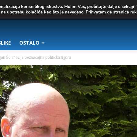
onalizaciju korisničkog iskustva. Molim Vas, pročitajte dalje u sekciji 
te na upotrebu kolačića kao što je navedeno. Prihvatam da stranica r
SLIKE
OSTALO
an Šormaz je beznačajna politička figura