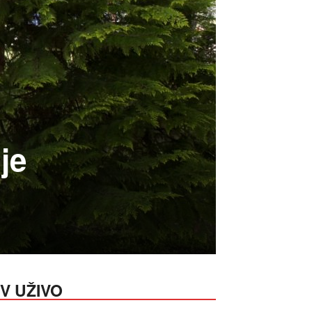
je
V UŽIVO