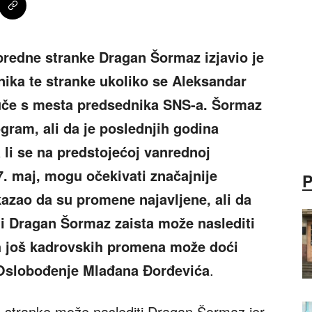
redne stranke Dragan Šormaz izjavio je
nika te stranke ukoliko se Aleksandar
vuče s mesta predsednika SNS-a. Šormaz
gram, ali da je poslednjih godina
a li se na predstojećoj vanrednoj
7. maj, mogu očekivati značajnije
azao da su promene najavljene, ali da
 li Dragan Šormaz zaista može naslediti
ih još kadrovskih promena može doći
 Oslobođenje Mlađana Đorđevića
.
u stranke može naslediti Dragan Šormaz jer