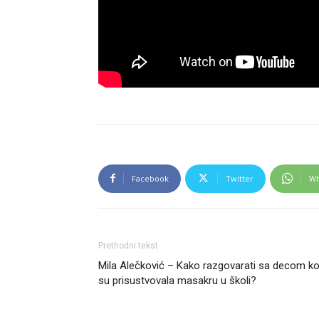
Facebook
Twitter
Wh
Prethodni tekst
Mila Alečković – Kako razgovarati sa decom ko
su prisustvovala masakru u školi?