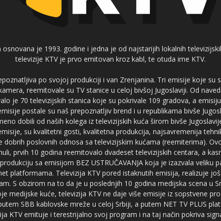
 osnovana je 1993. godine i jedna je od najstarijih lokalnih televizijs
televizije KTV je prvo emitovan kroz kabl, te otuda ime KTV.
poznatljiva po svojoj produkciji i van Zrenjanina. Tri emisije koje su
 kamera, reemitovale su TV stanice u celoj bivšoj Jugoslaviji. Od nave
je 70 televizijskih stanica koje su pokrivale 109 gradova, a emis
 emisije postale su naš prepoznatljiv brend i u republikama bivše Jugos
no dobili od naših kolega iz televizijskih kuća širom bivše Jugoslavij
misije, su kvalitetni gosti, kvalitetna produkcija, najsavremenija tehn
e dobrih poslovnih odnosa sa televizijskim kućama (reemiterima). Ovo
li, prvih 10 godina reemitovalo dvadeset televizijskih centara, a ka
produkciju sa emisijom BEZ USTRUČAVANJA koja je izazvala veliku pa
net platformama. Televizija KTV pored istaknutih emisija, realizuje još
am. S obzirom na to da je u poslednjih 10 godina medijska scena u Srb
e medijske kuće, televizija KTV ne daje više emisije iz sopstvene pro
a putem SBB kablovske mreže u celoj Srbiji, a putem NET TV PLUS pla
ja KTV emituje i terestrijalno svoj program i na taj način pokriva sig