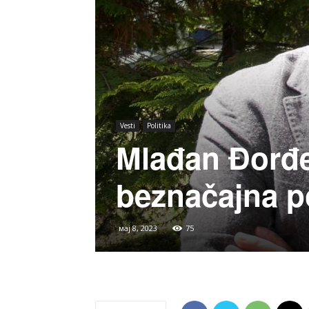
Vesti
Politika
Mlađan Đorđe
beznačajna po
мај 8, 2023
75