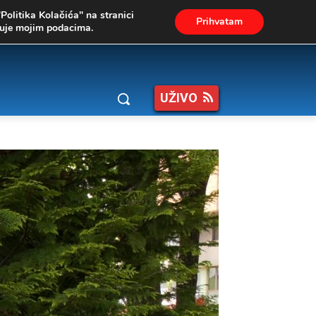
"Politika Kolačića" na stranici
Prihvatam
ukuje mojim podacima.
UŽIVO