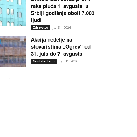
raka pluća 1. avgusta, u
Srbiji godišnje oboli 7.000
ljudi
јул 31, 2026
Zdravstvo
Akcija nedelje na
stovarištima „Ogrev“ od
31. jula do 7. avgusta
јул 31, 2026
Gradske Teme