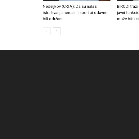
Nedeljkov (CRTA): Da su nalazi
BIRODI traži
istraživanja nerealni izbori bi odavno
javni funkc
bili održani
može biti i 