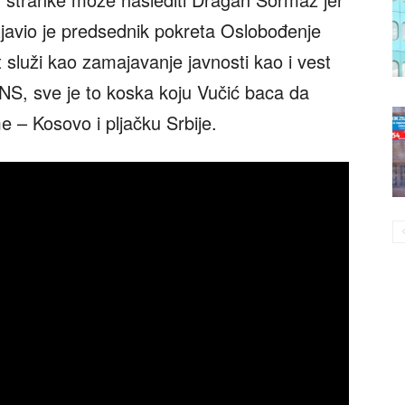
 izjavio je predsednik pokreta Oslobođenje
t služi kao zamajavanje javnosti kao i vest
SNS, sve je to koska koju Vučić baca da
e – Kosovo i pljačku Srbije.