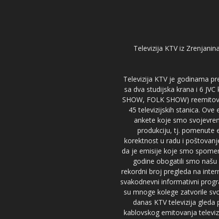
Televizija KTV iz Zrenjanina
Televizija KTV je godinama pre
sa dva studijska krana i 6 JVC
SHOW, FOLK SHOW) reemitovalo 
45 televizijskih stanica. Ove
ankete koje smo svojevreme
produkciju, tj. pomenute e
korektnost u radu i poštovanj
da je emisije koje smo spomenu
godine obogatili smo našu 
rekordni broj pregleda na inter
svakodnevni informativni progr
su mnoge kolege zatvorile svoj
danas KTV televizija gled
kablovskog emitovanja televizi