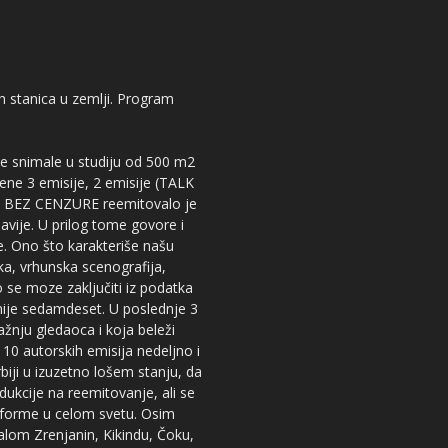
kih stanica u zemlji. Program
 se snimale u studiju od 500 m2
dene 3 emisije, 2 emisije (TALK
iju BEZ CENZURE reemitovalo je
lavije. U prilog tome govore i
e. Ono što karakteriše našu
ika, vrhunska scenografija,
 se moze zaključiti iz podatka
snije sedamdeset. U poslednje 3
žnju gledaoca i koja beleži
 10 autorskih emisija nedeljno i
iji u izuzetno lošem stanju, da
dukcije na reemitovanje, ali se
tforme u celom svetu. Osim
nalom Zrenjanin, Kikindu, Čoku,