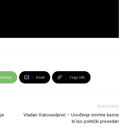
atsApp
Email
Copy URL
Sledeći tekst
ja
Vladan Vukosavljević – Uvođenje smrtne kazne
bi bio politički presedan