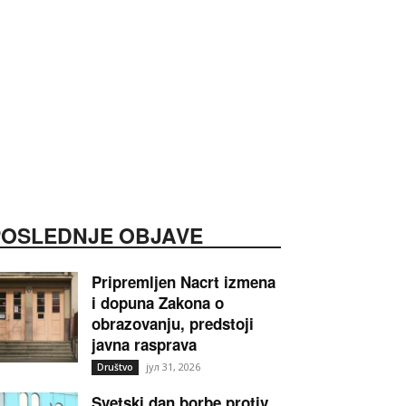
POSLEDNJE OBJAVE
Pripremljen Nacrt izmena
i dopuna Zakona o
obrazovanju, predstoji
javna rasprava
јул 31, 2026
Društvo
Svetski dan borbe protiv