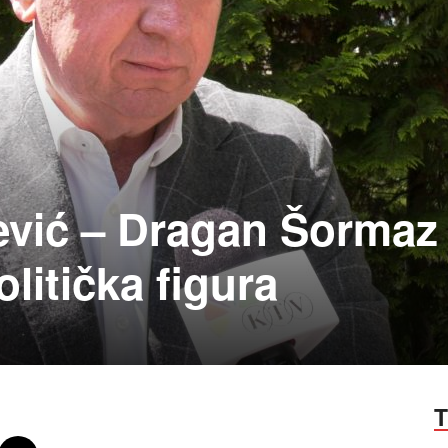
vić – Dragan Šormaz 
litička figura
T