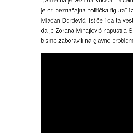
je on beznačajna politička figura’’
Mlađan Đorđević. Ističe i da ta ves
da je Zorana Mihajlović napustila 
bismo zaboravili na glavne problem