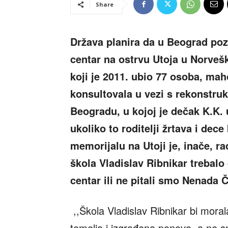
Share
Država planira da u Beograd poz
centar na ostrvu Utoja u Norveš
koji je 2011. ubio 77 osoba, mah
konsultovala u vezi s rekonstru
Beogradu, u kojoj je dečak K.K. 
ukoliko to roditelji žrtava i dece
memorijalu na Utoji je, inače, rad
škola Vladislav Ribnikar trebal
centar ili ne pitali smo Nenada 
,,Škola Vladislav Ribnikar bi moral
temelja i izgrađena ponovo, a ne 