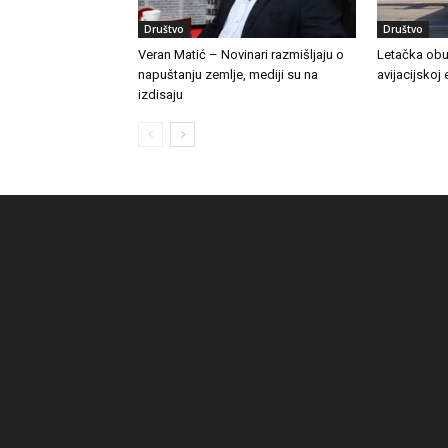
Društvo
Društvo
Veran Matić – Novinari razmišljaju o
Letačka obu
napuštanju zemlje, mediji su na
avijacijskoj 
izdisaju