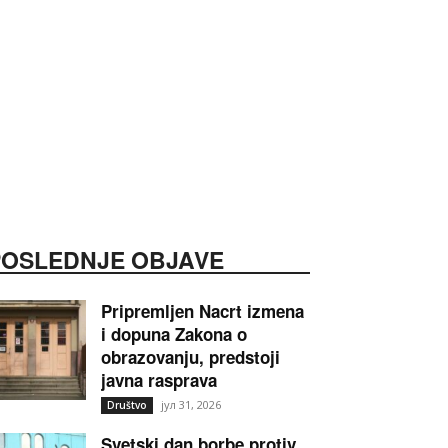
POSLEDNJE OBJAVE
Pripremljen Nacrt izmena
i dopuna Zakona o
obrazovanju, predstoji
javna rasprava
јул 31, 2026
Društvo
Svetski dan borbe protiv