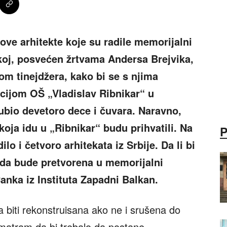
ove arhitekte koje su radile memorijalni
koj, posvećen žrtvama Andersa Brejvika,
om tinejdžera, kako bi se s njima
kcijom OŠ „Vladislav Ribnikar“ u
ubio devetoro dece i čuvara. Naravno,
 koja idu u „Ribnikar“ budu prihvatili. Na
ilo i četvoro arhitekata iz Srbije. Da li bi
o da bude pretvorena u memorijalni
Čanka iz Instituta Zapadni Balkan.
a biti rekonstruisana ako ne i srušena do
smatram da bi trebalo da postane