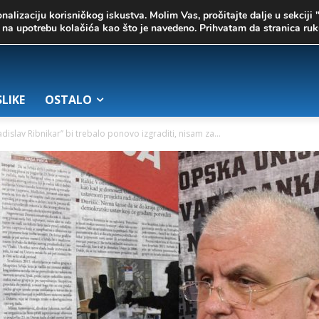
onalizaciju korisničkog iskustva. Molim Vas, pročitajte dalje u sekciji 
te na upotrebu kolačića kao što je navedeno. Prihvatam da stranica r
SLIKE
OSTALO
islav Ribnikar’’ bi trebalo ponovo izgraditi, nisam za...