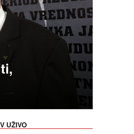
ti,
V UŽIVO