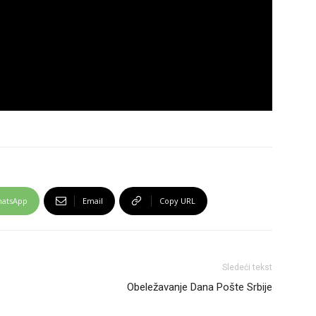
atsApp
Email
Copy URL
Sledeći tekst
Obeležavanje Dana Pošte Srbije