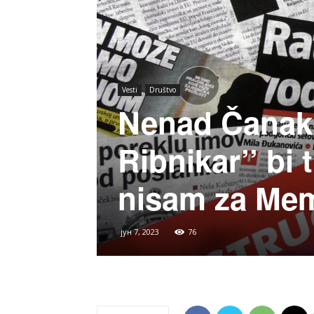
Vesti
Društvo
Nenad Čanak 
Ribnikar’’ bi 
nisam za Mem
јун 7, 2023
76