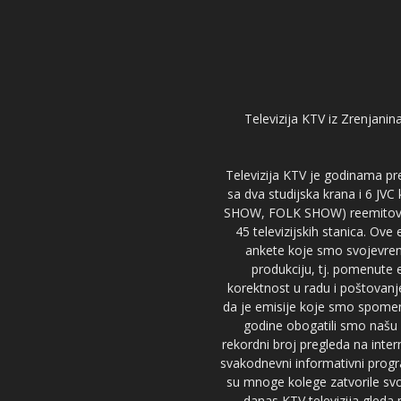
Televizija KTV iz Zrenjanina
Televizija KTV je godinama pre
sa dva studijska krana i 6 JVC
SHOW, FOLK SHOW) reemitovalo 
45 televizijskih stanica. Ove
ankete koje smo svojevreme
produkciju, tj. pomenute e
korektnost u radu i poštovanj
da je emisije koje smo spomenu
godine obogatili smo našu 
rekordni broj pregleda na inter
svakodnevni informativni progr
su mnoge kolege zatvorile svoj
danas KTV televizija gled