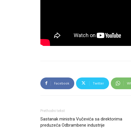
Facebook
Twitter
Wh
Prethodni tekst
Sastanak ministra Vučevića sa direktorima
preduzeća Odbrambene industrije