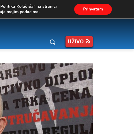
"Politika Kolačića" na stranici
Prihvatam
ukuje mojim podacima.
UŽIVO