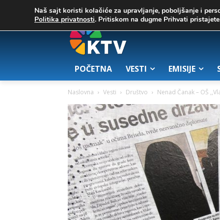
C
02. август 2026.
25.7
Zrenjanin
Naš sajt koristi kolačiće za upravljanje, poboljšanje i pers
Politika privatnosti
. Pritiskom na dugme Prihvati pristaje
POČETNA
VESTI
EMISIJE
Naslovna
Vesti
Društvo
Nenad Čanak – OŠ ,,Vlad