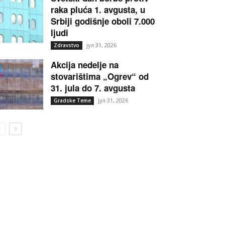
raka pluća 1. avgusta, u
Srbiji godišnje oboli 7.000
ljudi
јул 31, 2026
Zdravstvo
Akcija nedelje na
stovarištima „Ogrev“ od
31. jula do 7. avgusta
јул 31, 2026
Gradske Teme