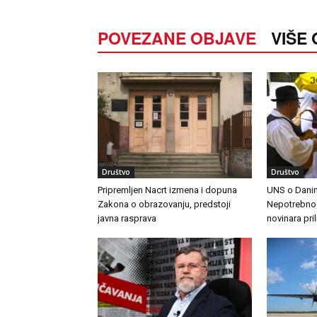
POVEZANE OBJAVE
VIŠE
Društvo
Društvo
Pripremljen Nacrt izmena i dopuna
UNS o Danim
Zakona o obrazovanju, predstoji
Nepotrebno j
javna rasprava
novinara pri