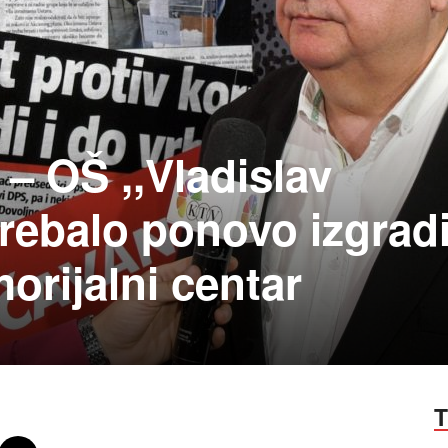
– OŠ ,,Vladislav
trebalo ponovo izgradi
orijalni centar
T