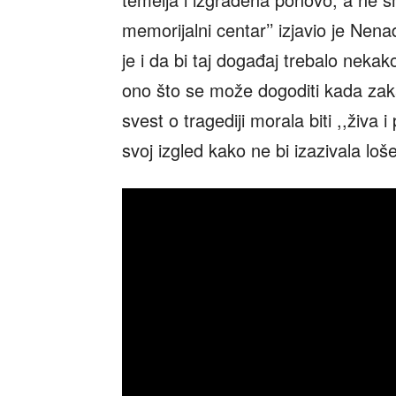
memorijalni centar’’ izjavio je Nen
je i da bi taj događaj trebalo nekak
ono što se može dogoditi kada zaka
svest o tragediji morala biti ,,živa 
svoj izgled kako ne bi izazivala loš