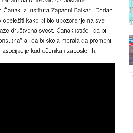
ad Čanak iz Instituta Zapadni Balkan. Dodao
o obeležiti kako bi bio upozorenje na sve
že društvena svest. Čanak ističe i da bi
i prisutna’’ ali da bi škola morala da promeni
e asocijacije kod učenika i zaposlenih.