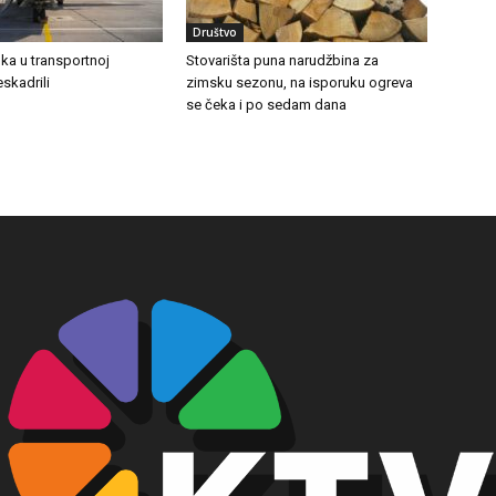
Društvo
ka u transportnoj
Stovarišta puna narudžbina za
eskadrili
zimsku sezonu, na isporuku ogreva
se čeka i po sedam dana