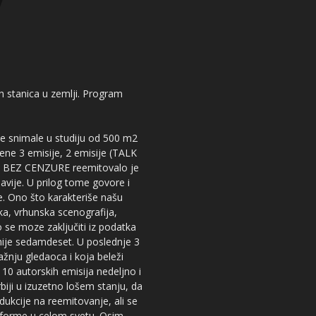
kih stanica u zemlji. Program
 se snimale u studiju od 500 m2
dene 3 emisije, 2 emisije (TALK
iju BEZ CENZURE reemitovalo je
lavije. U prilog tome govore i
e. Ono što karakteriše našu
ika, vrhunska scenografija,
 se moze zaključiti iz podatka
snije sedamdeset. U poslednje 3
žnju gledaoca i koja beleži
 10 autorskih emisija nedeljno i
iji u izuzetno lošem stanju, da
dukcije na reemitovanje, ali se
tforme u celom svetu. Osim