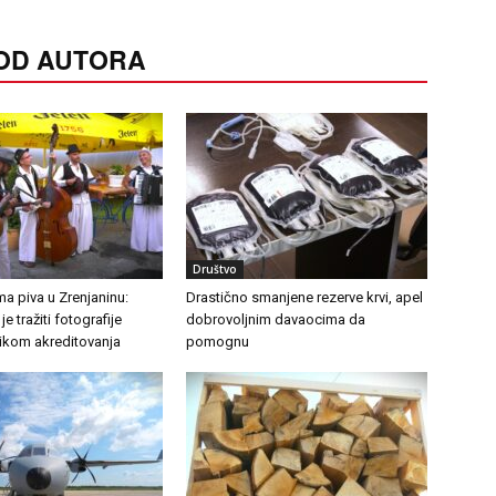
 OD AUTORA
Društvo
a piva u Zrenjaninu:
Drastično smanjene rezerve krvi, apel
e tražiti fotografije
dobrovoljnim davaocima da
likom akreditovanja
pomognu