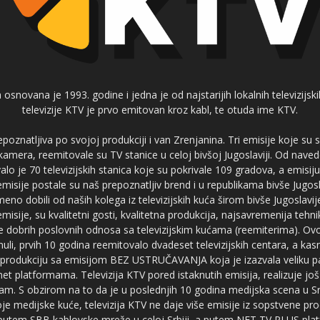
 osnovana je 1993. godine i jedna je od najstarijih lokalnih televizijs
televizije KTV je prvo emitovan kroz kabl, te otuda ime KTV.
poznatljiva po svojoj produkciji i van Zrenjanina. Tri emisije koje su
 kamera, reemitovale su TV stanice u celoj bivšoj Jugoslaviji. Od nave
je 70 televizijskih stanica koje su pokrivale 109 gradova, a emis
 emisije postale su naš prepoznatljiv brend i u republikama bivše Jugos
no dobili od naših kolega iz televizijskih kuća širom bivše Jugoslavij
misije, su kvalitetni gosti, kvalitetna produkcija, najsavremenija tehn
e dobrih poslovnih odnosa sa televizijskim kućama (reemiterima). Ovo
li, prvih 10 godina reemitovalo dvadeset televizijskih centara, a ka
produkciju sa emisijom BEZ USTRUČAVANJA koja je izazvala veliku pa
net platformama. Televizija KTV pored istaknutih emisija, realizuje još
am. S obzirom na to da je u poslednjih 10 godina medijska scena u Srb
e medijske kuće, televizija KTV ne daje više emisije iz sopstvene pro
a putem SBB kablovske mreže u celoj Srbiji, a putem NET TV PLUS pla