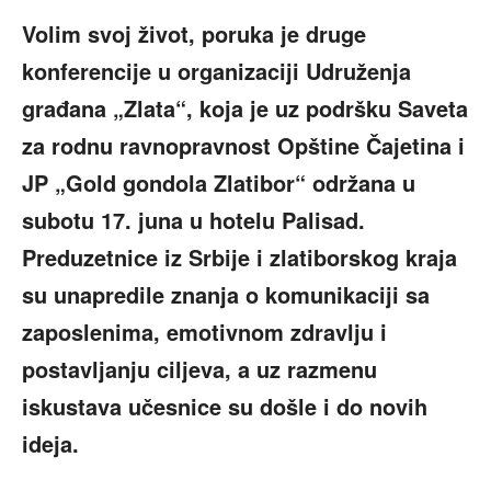
Volim svoj život, poruka je druge
konferencije u organizaciji Udruženja
građana „Zlata“, koja je uz podršku Saveta
za rodnu ravnopravnost Opštine Čajetina i
JP „Gold gondola Zlatibor“ održana u
subotu 17. juna u hotelu Palisad.
Preduzetnice iz Srbije i zlatiborskog kraja
su unapredile znanja o komunikaciji sa
zaposlenima, emotivnom zdravlju i
postavljanju ciljeva, a uz razmenu
iskustava učesnice su došle i do novih
ideja.