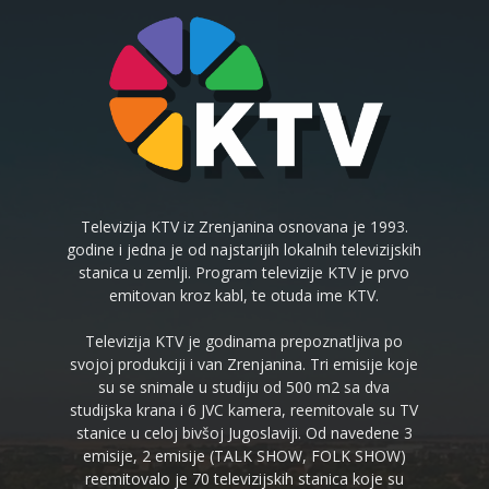
Televizija KTV iz Zrenjanina osnovana je 1993.
godine i jedna je od najstarijih lokalnih televizijskih
stanica u zemlji. Program televizije KTV je prvo
emitovan kroz kabl, te otuda ime KTV.
Televizija KTV je godinama prepoznatljiva po
svojoj produkciji i van Zrenjanina. Tri emisije koje
su se snimale u studiju od 500 m2 sa dva
studijska krana i 6 JVC kamera, reemitovale su TV
stanice u celoj bivšoj Jugoslaviji. Od navedene 3
emisije, 2 emisije (TALK SHOW, FOLK SHOW)
reemitovalo je 70 televizijskih stanica koje su