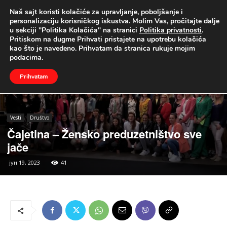
Naš sajt koristi kolačiće za upravljanje, poboljšanje i
UŽIVO
personalizaciju korisničkog iskustva. Molim Vas, pročitajte dalje
u sekciji "Politika Kolačića" na stranici
Politika privatnosti
.
Naslovna
Vesti
Društvo
Pritiskom na dugme Prihvati pristajete na upotrebu kolačića
kao što je navedeno. Prihvatam da stranica rukuje mojim
podacima.
Prihvatam
Vesti
Društvo
Čajetina – Žensko preduzetništvo sve
jače
јун 19, 2023
41