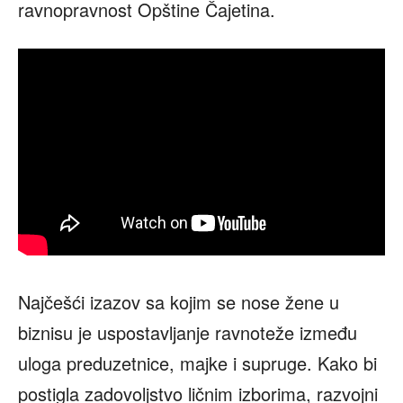
ravnopravnost Opštine Čajetina.
Najčešći izazov sa kojim se nose žene u
biznisu je uspostavljanje ravnoteže između
uloga preduzetnice, majke i supruge. Kako bi
postigla zadovoljstvo ličnim izborima, razvojni