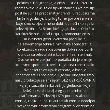
pokrivale 109 gradova, a emisiju BEZ CENZURE
reemitovalo je 45 televizijskih stanica. Ove emisije
postale su naš prepoznatljiv brend i u republikama
bivše Jugoslavije. U prilog tome govore i ankete
koje smo svojevremeno dobili od naših kolega iz
televizijskih kuća širom bivše Jugoslavije. Ono što
karakteriše našu produkciju, tj. pomenute emisije,
su kvalitetni gosti, kvalitetna produkcija,
najsavremenija tehnika, vrhunska scenografija,
korektnost u radu i poštovanje dobrih poslovnih
odnosa sa televizijskim kućama (reemiterima).
Ovo se moze zaključiti iz podatka da je emisije
koje smo spomenuli, prvih 10 godina reemitovalo
dvadeset televizijskih centara, a kasnije
sedamdeset. U poslednje 3 godine obogatili smo
našu produkciju sa emisijom BEZ USTRUČAVANJA
koja je izazvala veliku pažnju gledaoca i koja
beleži rekordni broj pregleda na internet
platformama. Televizija KTV pored istaknutih
emisija, realizuje još 10 autorskih emisija nedeljno
i svakodnevni informativni program. S obzirom na