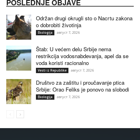
POSLEDNJE OBJAVE
Održan drugi okrugli sto o Nacrtu zakona
o dobrobiti životinja
август 7, 2026
Ekologija
Štab: U većem delu Srbije nema
restrikcija vodosnabdevanja, apel da se
voda koristi racionalno
август 7, 2026
Vesti iz Republike
Društvo za zaštitu i proučavanje ptica
Srbije: Orao Feliks je ponovo na slobodi
август 7, 2026
Ekologija