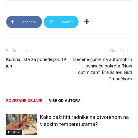
Facebook
Twitter
Prethodni tekst
Sledeći tekst
Kursna lista za ponedeljak, 19.
Isečene gume na automobilu
jun
osnivaču pokreta “Novi
optimizam” Branislavu Guti
Grubačkom
POVEZANE OBJAVE
VIŠE OD AUTORA
Kako zaštititi radnike na otvorenom na
visokim temperaturama?
Društvo