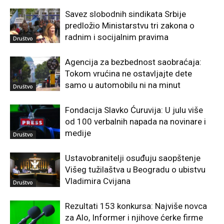
Savez slobodnih sindikata Srbije
predložio Ministarstvu tri zakona o
radnim i socijalnim pravima
Društvo
Agencija za bezbednost saobraćaja:
Tokom vrućina ne ostavljajte dete
samo u automobilu ni na minut
Društvo
Fondacija Slavko Ćuruvija: U julu više
od 100 verbalnih napada na novinare i
medije
Društvo
Ustavobranitelji osuđuju saopštenje
Višeg tužilaštva u Beogradu o ubistvu
Vladimira Cvijana
Društvo
Rezultati 153 konkursa: Najviše novca
za Alo, Informer i njihove ćerke firme