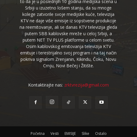
to da je u poslednjih 10 godina medijska scena u
Srbiji u izuzetno lošem stanju, da su mnoge
kolege zatvorile svoje medijske kuće, televizija
KTV ne daje više emisije iz sopstvene produkcije
na reemitovanje, ali se danas KTV televizija gleda
putem SBB kablovske mreže u celoj Srbiji, a
putem NET TV PLUS platforme u celom svetu.
Osim kablovskog emitovanja televizija KTV
emituje i terestrijalno svoj program i na taj način
pokriva signalom Zrenjanin, Kikindu, Čoku, Novu
Crnju, Novi Bečej i Žitište.
Kontaktirajte nas:
zrktvrezija@gmail.com
Početna
Vesti
EMISIJE
Slike
Ostalo