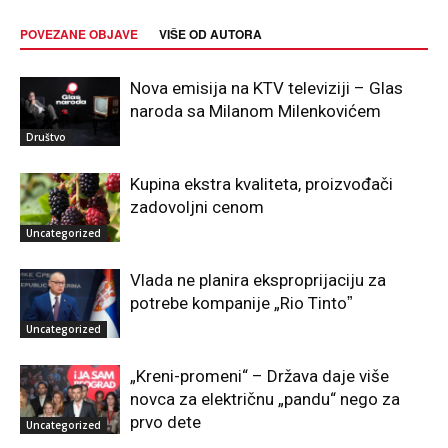
POVEZANE OBJAVE
VIŠE OD AUTORA
Nova emisija na KTV televiziji – Glas
naroda sa Milanom Milenkovićem
Društvo
Kupina ekstra kvaliteta, proizvođači
zadovoljni cenom
Uncategorized
Vlada ne planira eksproprijaciju za
potrebe kompanije „Rio Tintoˮ
Uncategorized
„Kreni-promeni“ – Država daje više
novca za električnu „pandu“ nego za
prvo dete
Uncategorized