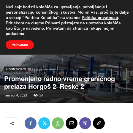
Naš sajt koristi kolačiće za upravljanje, poboljšanje i
UŽIVO
personalizaciju korisničkog iskustva. Molim Vas, pročitajte dalje
u sekciji "Politika Kolačića" na stranici
Politika privatnosti
.
Naslovna
Uncategorized
Pritiskom na dugme Prihvati pristajete na upotrebu kolačića
kao što je navedeno. Prihvatam da stranica rukuje mojim
podacima.
Prihvatam
Uncategorized
Promenjeno radno vreme graničnog
prelaza Horgoš 2–Reske 2
август 4, 2023
54