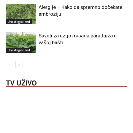
Alergije – Kako da spremno dočekate
ambroziju
Uncategorized
Saveti za uzgoj rasada paradajza u
vašoj bašti
Uncategorized
TV UŽIVO