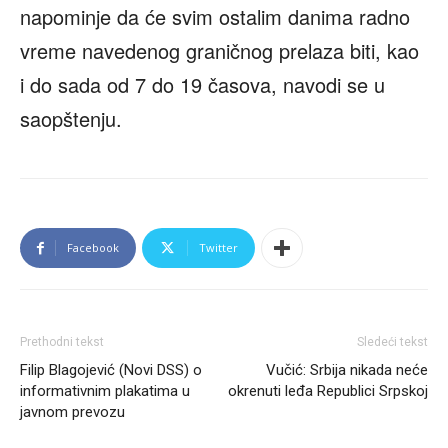
napominje da će svim ostalim danima radno
vreme navedenog graničnog prelaza biti, kao
i do sada od 7 do 19 časova, navodi se u
saopštenju.
Facebook
Twitter
Prethodni tekst
Sledeći tekst
Filip Blagojević (Novi DSS) o
Vučić: Srbija nikada neće
informativnim plakatima u
okrenuti leđa Republici Srpskoj
javnom prevozu