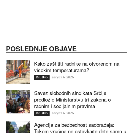
POSLEDNJE OBJAVE
Kako zaštititi radnike na otvorenom na
visokim temperaturama?
август 6, 2026
Društvo
Savez slobodnih sindikata Srbije
predložio Ministarstvu tri zakona o
radnim i socijalnim pravima
август 6, 2026
Društvo
Agencija za bezbednost saobraćaja:
Tokom vrućina ne ostavljajte dete samo u