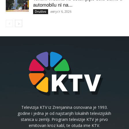
automobilu ni na...
август 6, 2026
Društvo
Televizija KTV iz Zrenjanina osnovana je 1993.
godine i jedna je od najstarijih lokalnih televizijskih
stanica u zemlji. Program televizije KTV je prvo
emitovan kroz kabl, te otuda ime KTV.