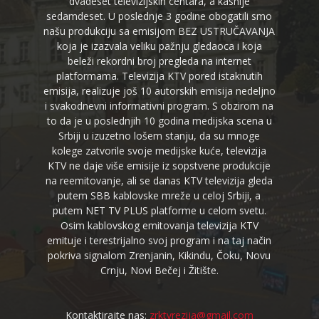
dvadeset televizijskih centara, a kasnije
sedamdeset. U poslednje 3 godine obogatili smo
našu produkciju sa emisijom BEZ USTRUČAVANJA
koja je izazvala veliku pažnju gledaoca i koja
beleži rekordni broj pregleda na internet
platformama. Televizija KTV pored istaknutih
emisija, realizuje još 10 autorskih emisija nedeljno
i svakodnevni informativni program. S obzirom na
to da je u poslednjih 10 godina medijska scena u
Srbiji u izuzetno lošem stanju, da su mnoge
kolege zatvorile svoje medijske kuće, televizija
KTV ne daje više emisije iz sopstvene produkcije
na reemitovanje, ali se danas KTV televizija gleda
putem SBB kablovske mreže u celoj Srbiji, a
putem NET TV PLUS platforme u celom svetu.
Osim kablovskog emitovanja televizija KTV
emituje i terestrijalno svoj program i na taj način
pokriva signalom Zrenjanin, Kikindu, Čoku, Novu
Crnju, Novi Bečej i Žitište.
Kontaktirajte nas:
zrktvrezija@gmail.com