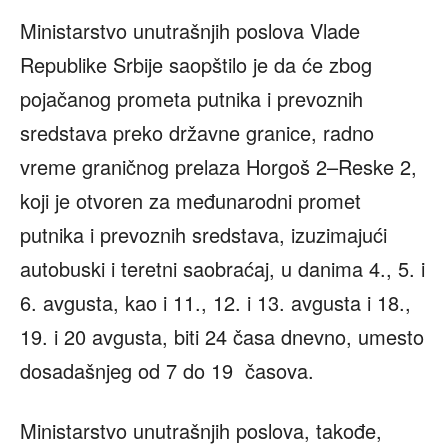
Ministarstvo unutrašnjih poslova Vlade
Republike Srbije saopštilo je da će zbog
pojačanog prometa putnika i prevoznih
sredstava preko državne granice, radno
vreme graničnog prelaza Horgoš 2–Reske 2,
koji je otvoren za međunarodni promet
putnika i prevoznih sredstava, izuzimajući
autobuski i teretni saobraćaj, u danima 4., 5. i
6. avgusta, kao i 11., 12. i 13. avgusta i 18.,
19. i 20 avgusta, biti 24 časa dnevno, umesto
dosadašnjeg od 7 do 19 časova.
Ministarstvo unutrašnjih poslova, takođe,