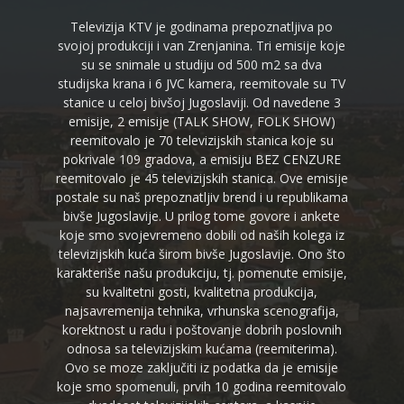
Televizija KTV je godinama prepoznatljiva po
svojoj produkciji i van Zrenjanina. Tri emisije koje
su se snimale u studiju od 500 m2 sa dva
studijska krana i 6 JVC kamera, reemitovale su TV
stanice u celoj bivšoj Jugoslaviji. Od navedene 3
emisije, 2 emisije (TALK SHOW, FOLK SHOW)
reemitovalo je 70 televizijskih stanica koje su
pokrivale 109 gradova, a emisiju BEZ CENZURE
reemitovalo je 45 televizijskih stanica. Ove emisije
postale su naš prepoznatljiv brend i u republikama
bivše Jugoslavije. U prilog tome govore i ankete
koje smo svojevremeno dobili od naših kolega iz
televizijskih kuća širom bivše Jugoslavije. Ono što
karakteriše našu produkciju, tj. pomenute emisije,
su kvalitetni gosti, kvalitetna produkcija,
najsavremenija tehnika, vrhunska scenografija,
korektnost u radu i poštovanje dobrih poslovnih
odnosa sa televizijskim kućama (reemiterima).
Ovo se moze zaključiti iz podatka da je emisije
koje smo spomenuli, prvih 10 godina reemitovalo