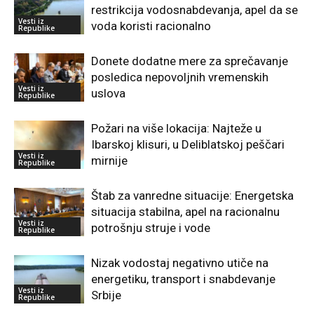
restrikcija vodosnabdevanja, apel da se
Vesti iz
voda koristi racionalno
Republike
Donete dodatne mere za sprečavanje
posledica nepovoljnih vremenskih
Vesti iz
uslova
Republike
Požari na više lokacija: Najteže u
Ibarskoj klisuri, u Deliblatskoj peščari
Vesti iz
mirnije
Republike
Štab za vanredne situacije: Energetska
situacija stabilna, apel na racionalnu
Vesti iz
potrošnju struje i vode
Republike
Nizak vodostaj negativno utiče na
energetiku, transport i snabdevanje
Vesti iz
Srbije
Republike