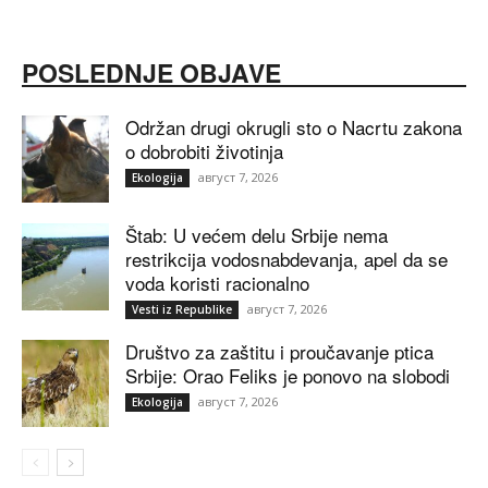
POSLEDNJE OBJAVE
Održan drugi okrugli sto o Nacrtu zakona
o dobrobiti životinja
август 7, 2026
Ekologija
Štab: U većem delu Srbije nema
restrikcija vodosnabdevanja, apel da se
voda koristi racionalno
август 7, 2026
Vesti iz Republike
Društvo za zaštitu i proučavanje ptica
Srbije: Orao Feliks je ponovo na slobodi
август 7, 2026
Ekologija