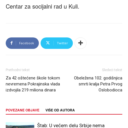
Centar za socijalni rad u Kuli.
Facebook
Twitter
Prethodni tekst
Sledeći tekst
Za 42 oštećene škole tokom
Obeležena 102. godišnjica
nevremena Pokrajinska vlada
smrti kralja Petra Prvog
izdvojila 219 miliona dinara
Oslobodioca
POVEZANE OBJAVE
VIŠE OD AUTORA
Štab: U većem delu Srbije nema