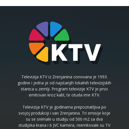
Televizija KTV iz Zrenjanina osnovana je 1993.
godine i jedna je od najstarijih lokalnih televizijskih
stanica u zemlji. Program televizije KTV je prvo
emitovan kroz kabl, te otuda ime KTV.
Televizija KTV je godinama prepoznatljiva po
svojoj produkciji i van Zrenjanina. Tri emisije koje
su se snimale u studiju od 500 m2 sa dva
studijska krana i 6 JVC kamera, reemitovale su TV