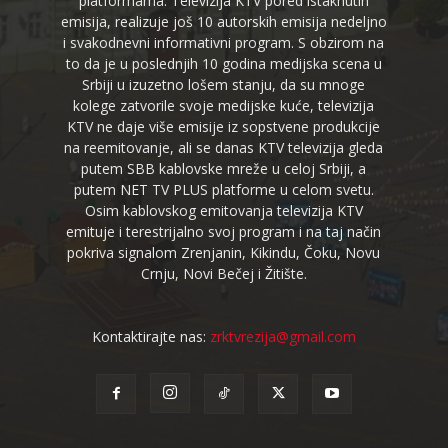
platformama. Televizija KTV pored istaknutih
emisija, realizuje još 10 autorskih emisija nedeljno
i svakodnevni informativni program. S obzirom na
to da je u poslednjih 10 godina medijska scena u
Srbiji u izuzetno lošem stanju, da su mnoge
kolege zatvorile svoje medijske kuće, televizija
KTV ne daje više emisije iz sopstvene produkcije
na reemitovanje, ali se danas KTV televizija gleda
putem SBB kablovske mreže u celoj Srbiji, a
putem NET TV PLUS platforme u celom svetu.
Osim kablovskog emitovanja televizija KTV
emituje i terestrijalno svoj program i na taj način
pokriva signalom Zrenjanin, Kikindu, Čoku, Novu
Crnju, Novi Bečej i Žitište.
Kontaktirajte nas:
zrktvrezija@gmail.com