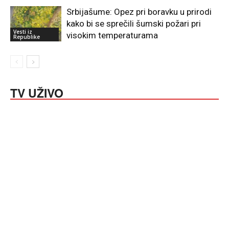
Srbijašume: Opez pri boravku u prirodi
kako bi se sprečili šumski požari pri
Vesti iz
visokim temperaturama
Republike
TV UŽIVO