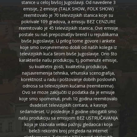
stanice u celoj bivšoj Jugoslaviji. Od navedene 3
emisije, 2 emisije (TALK SHOW, FOLK SHOW)
reemitovalo je 70 televizijskih stanica koje su
pokrivale 109 gradova, a emisiju BEZ CENZURE
reemitovalo je 45 televizijskih stanica. Ove emisije
postale su naš prepoznatljiv brend i u republikama
bivše Jugoslavije. U prilog tome govore i ankete
koje smo svojevremeno dobili od naših kolega iz
televizijskih kuća širom bivše Jugoslavije. Ono što
karakteriše našu produkciju, tj. pomenute emisije,
su kvalitetni gosti, kvalitetna produkcija,
najsavremenija tehnika, vrhunska scenografija,
korektnost u radu i poštovanje dobrih poslovnih
odnosa sa televizijskim kućama (reemiterima).
Ovo se moze zaključiti iz podatka da je emisije
koje smo spomenuli, prvih 10 godina reemitovalo
dvadeset televizijskih centara, a kasnije
sedamdeset. U poslednje 3 godine obogatili smo
našu produkciju sa emisijom BEZ USTRUČAVANJA
koja je izazvala veliku pažnju gledaoca i koja
beleži rekordni broj pregleda na internet