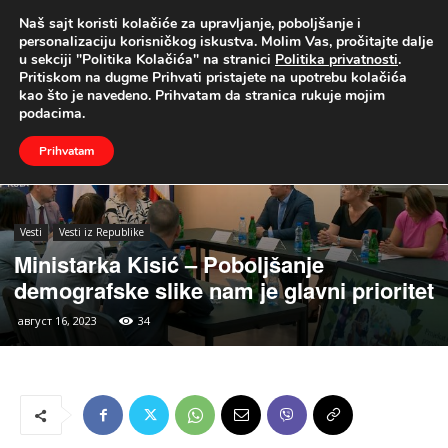
Naš sajt koristi kolačiće za upravljanje, poboljšanje i
UŽIVO
personalizaciju korisničkog iskustva. Molim Vas, pročitajte dalje
u sekciji "Politika Kolačića" na stranici
Politika privatnosti
.
Naslovna
Vesti
Vesti iz Republike
Pritiskom na dugme Prihvati pristajete na upotrebu kolačića
kao što je navedeno. Prihvatam da stranica rukuje mojim
podacima.
Prihvatam
Vesti
Vesti iz Republike
Ministarka Kisić – Poboljšanje
demografske slike nam je glavni prioritet
август 16, 2023
34