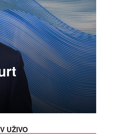
urt
V UŽIVO