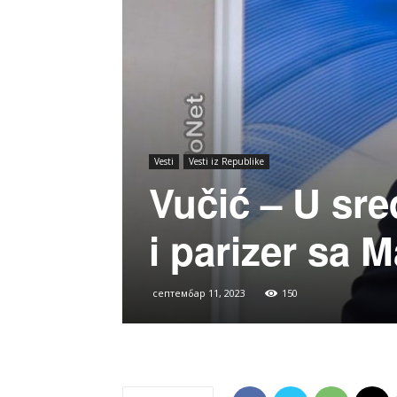
Vesti
Vesti iz Republike
Vučić – U sr
i parizer sa 
септембар 11, 2023
150