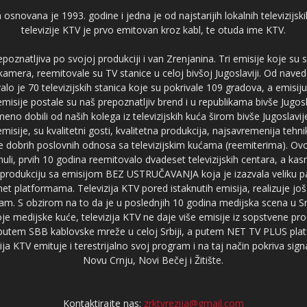
 osnovana je 1993. godine i jedna je od najstarijih lokalnih televizijs
televizije KTV je prvo emitovan kroz kabl, te otuda ime KTV.
poznatljiva po svojoj produkciji i van Zrenjanina. Tri emisije koje su
 kamera, reemitovale su TV stanice u celoj bivšoj Jugoslaviji. Od nave
je 70 televizijskih stanica koje su pokrivale 109 gradova, a emis
 emisije postale su naš prepoznatljiv brend i u republikama bivše Jugos
no dobili od naših kolega iz televizijskih kuća širom bivše Jugoslavij
misije, su kvalitetni gosti, kvalitetna produkcija, najsavremenija tehn
e dobrih poslovnih odnosa sa televizijskim kućama (reemiterima). Ovo
li, prvih 10 godina reemitovalo dvadeset televizijskih centara, a ka
produkciju sa emisijom BEZ USTRUČAVANJA koja je izazvala veliku pa
net platformama. Televizija KTV pored istaknutih emisija, realizuje još
am. S obzirom na to da je u poslednjih 10 godina medijska scena u Srb
e medijske kuće, televizija KTV ne daje više emisije iz sopstvene pro
a putem SBB kablovske mreže u celoj Srbiji, a putem NET TV PLUS pla
ja KTV emituje i terestrijalno svoj program i na taj način pokriva sig
Novu Crnju, Novi Bečej i Žitište.
Kontaktirajte nas:
zrktvrezija@gmail.com