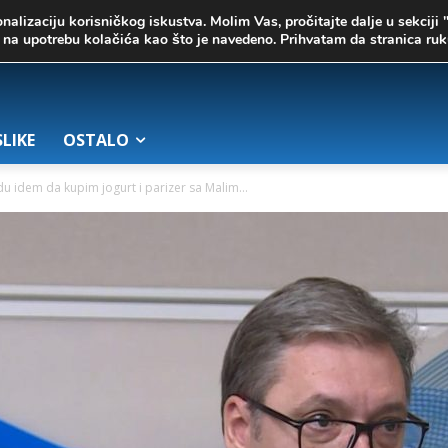
onalizaciju korisničkog iskustva. Molim Vas, pročitajte dalje u sekciji 
te na upotrebu kolačića kao što je navedeno. Prihvatam da stranica r
SLIKE
OSTALO
du idem da kupim jogurt i parizer sa Malim...