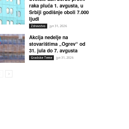
raka pluća 1. avgusta, u
Srbiji godišnje oboli 7.000
ljudi
јул 31, 2026
Zdravstvo
Akcija nedelje na
stovarištima „Ogrev“ od
31. jula do 7. avgusta
јул 31, 2026
Gradske Teme