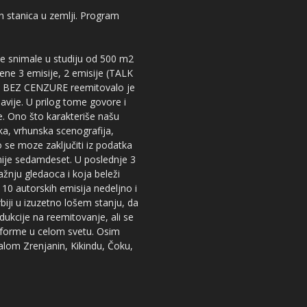
kih stanica u zemlji. Program
 se snimale u studiju od 500 m2
dene 3 emisije, 2 emisije (TALK
iju BEZ CENZURE reemitovalo je
lavije. U prilog tome govore i
e. Ono što karakteriše našu
ika, vrhunska scenografija,
 se moze zaključiti iz podatka
snije sedamdeset. U poslednje 3
žnju gledaoca i koja beleži
 10 autorskih emisija nedeljno i
iji u izuzetno lošem stanju, da
dukcije na reemitovanje, ali se
tforme u celom svetu. Osim
nalom Zrenjanin, Kikindu, Čoku,