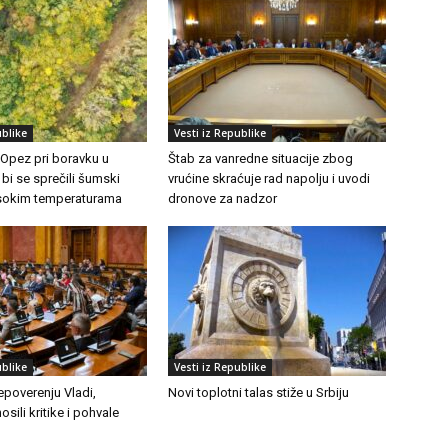
ublike
Vesti iz Republike
 Opez pri boravku u
Štab za vanredne situacije zbog
 bi se sprečili šumski
vrućine skraćuje rad napolju i uvodi
visokim temperaturama
dronove za nadzor
ublike
Vesti iz Republike
epoverenju Vladi,
Novi toplotni talas stiže u Srbiju
osili kritike i pohvale