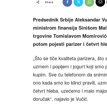
Share
Predsednik Srbije Aleksandar Vu
ministrom finansija Sinišom Mal
trgovine Tomislavom Momirovićem
potom pojesti parizer i četvrt hl
„Što se tiče kvaliteta parizera, št
uzmem i popijem i jogurt koji smo p
kupim. Sve ću telefonom da snimi
ono kada smo ko klinci pravili, uz
četvrt hleba, uzećemo i malo majo
doručak“, najavio je Vučić.