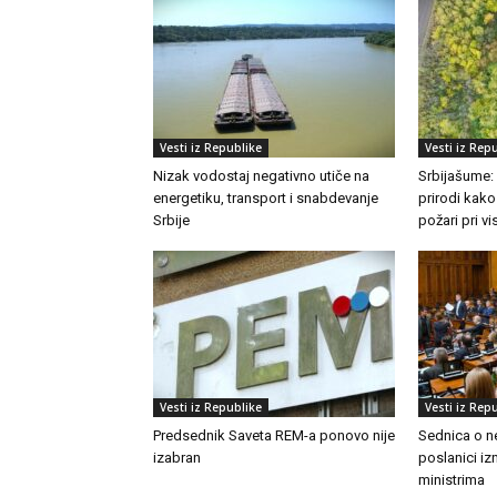
Vesti iz Republike
Vesti iz Rep
Nizak vodostaj negativno utiče na
Srbijašume:
energetiku, transport i snabdevanje
prirodi kako
Srbije
požari pri 
Vesti iz Republike
Vesti iz Rep
Predsednik Saveta REM-a ponovo nije
Sednica o n
izabran
poslanici izn
ministrima