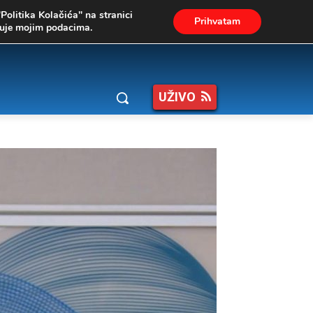
"Politika Kolačića" na stranici
Prihvatam
ukuje mojim podacima.
UŽIVO