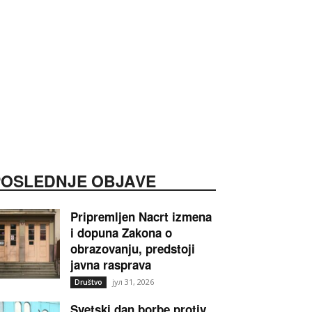
POSLEDNJE OBJAVE
Pripremljen Nacrt izmena
i dopuna Zakona o
obrazovanju, predstoji
javna rasprava
јул 31, 2026
Društvo
Svetski dan borbe protiv