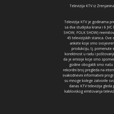
Televizija KTV iz Zrenjanina
Televizija KTV je godinama pre
sa dva studijska krana i 6 JVC
SHOW, FOLK SHOW) reemitovalo 
45 televizijskih stanica. Ove
ankete koje smo svojevreme
produkciju, tj. pomenute e
korektnost u radu i poštovanj
da je emisije koje smo spomenu
godine obogatili smo našu 
rekordni broj pregleda na inter
svakodnevni informativni progr
su mnoge kolege zatvorile svoj
danas KTV televizija gled
kablovskog emitovanja televizi