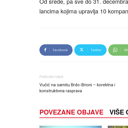
Od srede, pa sve do 31. decembra 
lancima kojima upravlja 10 kompani
Facebook
Twitter
Wh
Prethodni tekst
Vučić na samitu Brdo-Brioni – korektna i
konstruktivna rasprava
POVEZANE OBJAVE
VIŠE