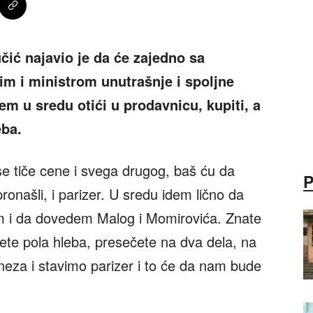
čić najavio je da će zajedno sa
im i ministrom unutrašnje i spoljne
 u sredu otići u prodavnicu, kupiti, a
eba.
o se tiče cene i svega drugog, baš ću da
ronašli, i parizer. U sredu idem lično da
m i da dovedem Malog i Momirovića. Znate
mete pola hleba, presečete na dva dela, na
neza i stavimo parizer i to će da nam bude