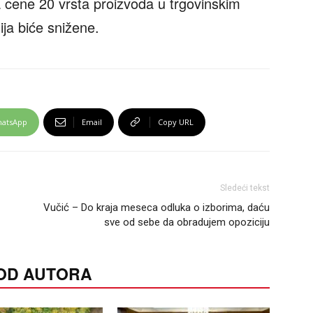
cene 20 vrsta proizvoda u trgovinskim
ja biće snižene.
atsApp
Email
Copy URL
Sledeći tekst
Vučić – Do kraja meseca odluka o izborima, daću
sve od sebe da obradujem opoziciju
 OD AUTORA