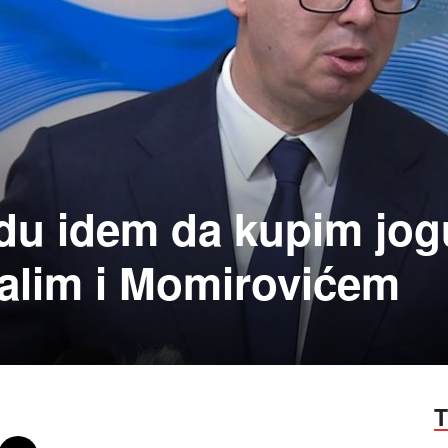
edu idem da kupim jog
Malim i Momirovićem
T