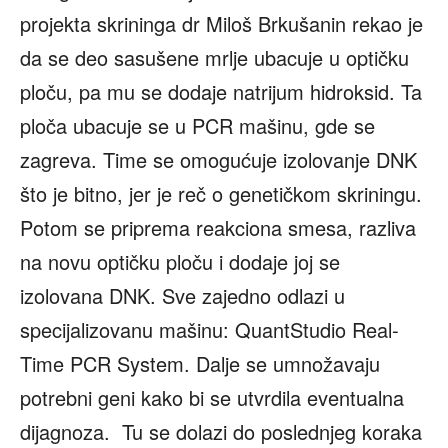
projekta skrininga dr Miloš Brkušanin rekao je
da se deo sasušene mrlje ubacuje u optičku
ploču, pa mu se dodaje natrijum hidroksid. Ta
ploča ubacuje se u PCR mašinu, gde se
zagreva. Time se omogućuje izolovanje DNK
što je bitno, jer je reč o genetičkom skriningu.
Potom se priprema reakciona smesa, razliva
na novu optičku ploču i dodaje joj se
izolovana DNK. Sve zajedno odlazi u
specijalizovanu mašinu: QuantStudio Real-
Time PCR System. Dalje se umnožavaju
potrebni geni kako bi se utvrdila eventualna
dijagnoza. Tu se dolazi do poslednjeg koraka