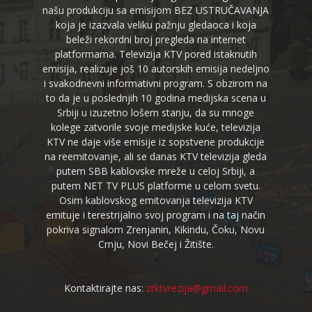
našu produkciju sa emisijom BEZ USTRUČAVANJA
koja je izazvala veliku pažnju gledaoca i koja
beleži rekordni broj pregleda na internet
platformama. Televizija KTV pored istaknutih
emisija, realizuje još 10 autorskih emisija nedeljno
i svakodnevni informativni program. S obzirom na
to da je u poslednjih 10 godina medijska scena u
Srbiji u izuzetno lošem stanju, da su mnoge
kolege zatvorile svoje medijske kuće, televizija
KTV ne daje više emisije iz sopstvene produkcije
na reemitovanje, ali se danas KTV televizija gleda
putem SBB kablovske mreže u celoj Srbiji, a
putem NET TV PLUS platforme u celom svetu.
Osim kablovskog emitovanja televizija KTV
emituje i terestrijalno svoj program i na taj način
pokriva signalom Zrenjanin, Kikindu, Čoku, Novu
Crnju, Novi Bečej i Žitište.
Kontaktirajte nas:
zrktvrezija@gmail.com