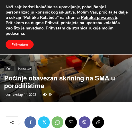
Naš sajt koristi kolačiće za upravljanje, poboljšanje i
UŽIVO
personalizaciju korisničkog iskustva. Molim Vas, pročitajte dalje
u sekciji "Politika Kolačića" na stranici
Politika privatnosti
.
Naslovna
Vesti
Zdravstvo
Pritiskom na dugme Prihvati pristajete na upotrebu kolačića
kao što je navedeno. Prihvatam da stranica rukuje mojim
podacima.
Prihvatam
Vesti
Zdravstvo
Počinje obavezan skrining na SMA u
porodilištima
септембар 14, 2023
59