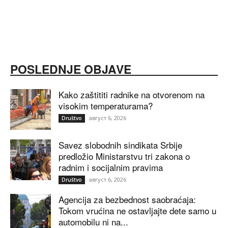
POSLEDNJE OBJAVE
Kako zaštititi radnike na otvorenom na
visokim temperaturama?
август 6, 2026
Društvo
Savez slobodnih sindikata Srbije
predložio Ministarstvu tri zakona o
radnim i socijalnim pravima
август 6, 2026
Društvo
Agencija za bezbednost saobraćaja:
Tokom vrućina ne ostavljajte dete samo u
automobilu ni na...