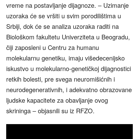
vreme na postavljanje dijagnoze. – Uzimanje
uzoraka će se vršiti u svim porodilištima u
Srbiji, dok će se analiza uzoraka raditi na
Biološkom fakultetu Univerziteta u Beogradu,
čiji zaposleni u Centru za humanu
molekularnu genetiku, imaju višedecenijsko
iskustvo u molekularno-genetičkoj dijagnostici
retkih bolesti, pre svega neuromišićnih i
neurodegenerativnih, i adekvatno obrazovane
ljudske kapacitete za obavljanje ovog
skrininga – objasnili su iz RFZO.