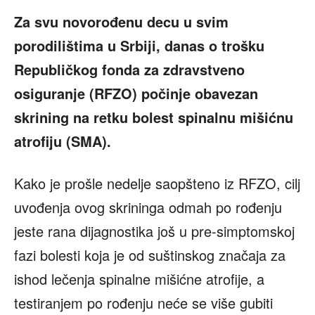
Za svu novorođenu decu u svim
porodilištima u Srbiji, danas o trošku
Republičkog fonda za zdravstveno
osiguranje (RFZO) počinje obavezan
skrining na retku bolest spinalnu mišićnu
atrofiju (SMA).
Kako je prošle nedelje saopšteno iz RFZO, cilj
uvođenja ovog skrininga odmah po rođenju
jeste rana dijagnostika još u pre-simptomskoj
fazi bolesti koja je od suštinskog značaja za
ishod lečenja spinalne mišićne atrofije, a
testiranjem po rođenju neće se više gubiti