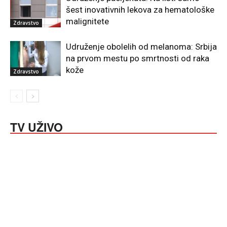
šest inovativnih lekova za hematološke
malignitete
Zdravstvo
Udruženje obolelih od melanoma: Srbija
na prvom mestu po smrtnosti od raka
kože
Zdravstvo
TV UŽIVO