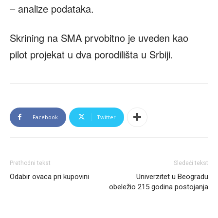
– analize podataka.
Skrining na SMA prvobitno je uveden kao
pilot projekat u dva porodilišta u Srbiji.
Facebook
Twitter
Prethodni tekst
Sledeći tekst
Odabir ovaca pri kupovini
Univerzitet u Beogradu
obeležio 215 godina postojanja