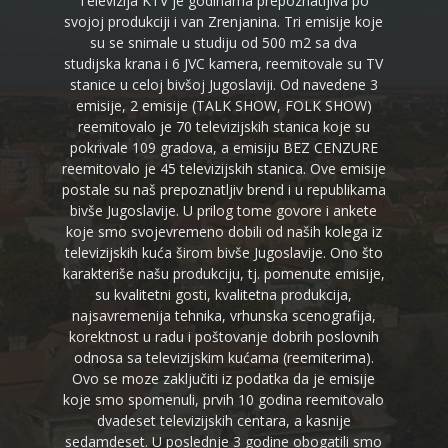
Televizija KTV je godinama prepoznatljiva po
svojoj produkciji i van Zrenjanina. Tri emisije koje
su se snimale u studiju od 500 m2 sa dva
studijska krana i 6 JVC kamera, reemitovale su TV
stanice u celoj bivšoj Jugoslaviji. Od navedene 3
emisije, 2 emisije (TALK SHOW, FOLK SHOW)
reemitovalo je 70 televizijskih stanica koje su
pokrivale 109 gradova, a emisiju BEZ CENZURE
reemitovalo je 45 televizijskih stanica. Ove emisije
postale su naš prepoznatljiv brend i u republikama
bivše Jugoslavije. U prilog tome govore i ankete
koje smo svojevremeno dobili od naših kolega iz
televizijskih kuća širom bivše Jugoslavije. Ono što
karakteriše našu produkciju, tj. pomenute emisije,
su kvalitetni gosti, kvalitetna produkcija,
najsavremenija tehnika, vrhunska scenografija,
korektnost u radu i poštovanje dobrih poslovnih
odnosa sa televizijskim kućama (reemiterima).
Ovo se moze zaključiti iz podatka da je emisije
koje smo spomenuli, prvih 10 godina reemitovalo
dvadeset televizijskih centara, a kasnije
sedamdeset. U poslednje 3 godine obogatili smo