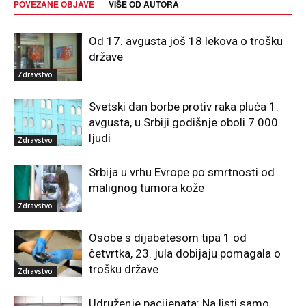
POVEZANE OBJAVE
VIŠE OD AUTORA
Od 17. avgusta još 18 lekova o trošku
države
Zdravstvo
Svetski dan borbe protiv raka pluća 1.
avgusta, u Srbiji godišnje oboli 7.000
ljudi
Zdravstvo
Srbija u vrhu Evrope po smrtnosti od
malignog tumora kože
Zdravstvo
Osobe s dijabetesom tipa 1 od
četvrtka, 23. jula dobijaju pomagala o
trošku države
Zdravstvo
Udruženje pacijenata: Na listi samo