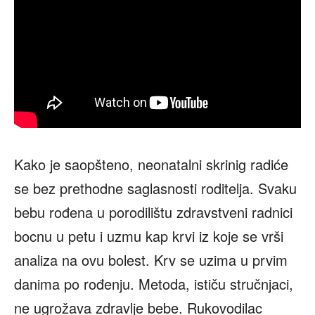
Kako je saopšteno, neonatalni skrinig radiće
se bez prethodne saglasnosti roditelja. Svaku
bebu rođena u porodilištu zdravstveni radnici
bocnu u petu i uzmu kap krvi iz koje se vrši
analiza na ovu bolest. Krv se uzima u prvim
danima po rođenju. Metoda, ističu stručnjaci,
ne ugrožava zdravlje bebe. Rukovodilac