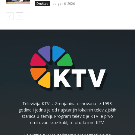
август 6, 2026
Društvo
Televizija KTV iz Zrenjanina osnovana je 1993.
godine i jedna je od najstarijih lokalnih televizijskih
stanica u zemlji. Program televizije KTV je prvo
emitovan kroz kabl, te otuda ime KTV.