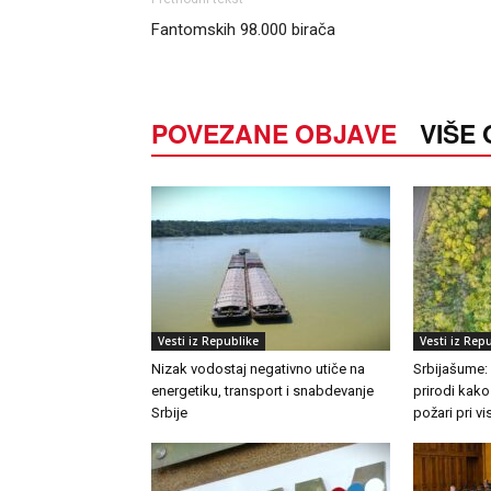
Fantomskih 98.000 birača
POVEZANE OBJAVE
VIŠE
Vesti iz Republike
Vesti iz Rep
Nizak vodostaj negativno utiče na
Srbijašume:
energetiku, transport i snabdevanje
prirodi kako
Srbije
požari pri 