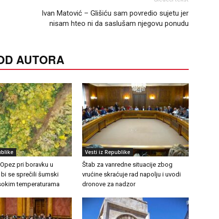
Ivan Matović – Glišiću sam povredio sujetu jer
nisam hteo ni da saslušam njegovu ponudu
 OD AUTORA
ublike
Vesti iz Republike
 Opez pri boravku u
Štab za vanredne situacije zbog
 bi se sprečili šumski
vrućine skraćuje rad napolju i uvodi
visokim temperaturama
dronove za nadzor