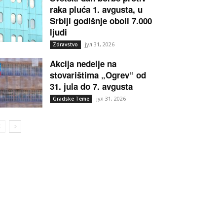
raka pluća 1. avgusta, u
Srbiji godišnje oboli 7.000
ljudi
јул 31, 2026
Zdravstvo
Akcija nedelje na
stovarištima „Ogrev“ od
31. jula do 7. avgusta
јул 31, 2026
Gradske Teme