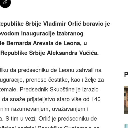
publike Srbije Vladimir Orlić boravio je
povodom inauguracije izabranog
e Bernarda Arevala de Leona, u
 Republike Srbije Aleksandra Vučića.
iliku da predsedniku de Leonu zahvali na
guracije, prenese čestitke, kao i želje za
emale. Predsednik Skupštine je izrazio
 da snaže prijateljstvo staro više od 140
obnim razumevanjem, uvažavanjem i
 S tim u vezi, Orlić je predsedniku de
pijelnoj podršci Republike Gvatemale po