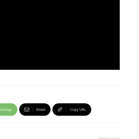
atsApp
Email
Copy URL
Sledeći tekst