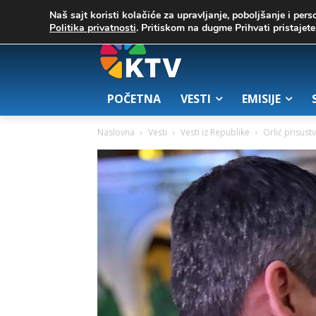
C
02. август 2026.
25.7
Zrenjanin
Naš sajt koristi kolačiće za upravljanje, poboljšanje i pers
Politika privatnosti
. Pritiskom na dugme Prihvati pristaje
POČETNA
VESTI
EMISIJE
Naslovna
Vesti
Vesti iz Republike
Orlić prisus