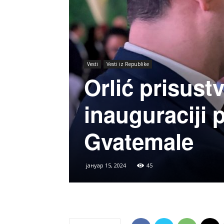
Vesti
Vesti iz Republike
Orlić prisust
inauguraciji
Gvatemale
јануар 15, 2024
45