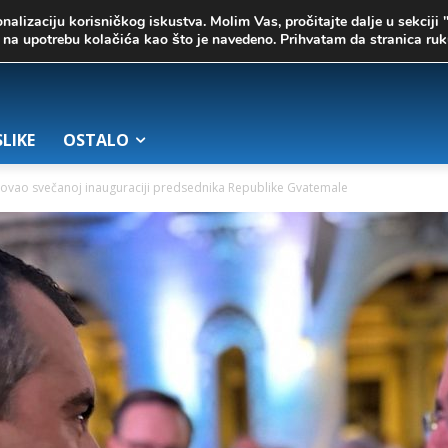
onalizaciju korisničkog iskustva. Molim Vas, pročitajte dalje u sekciji 
te na upotrebu kolačića kao što je navedeno. Prihvatam da stranica r
SLIKE
OSTALO
tvovao svečanoj inauguraciji predsednika Republike Gvatemale