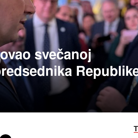
vovao svečanoj
 predsednika Republik
T