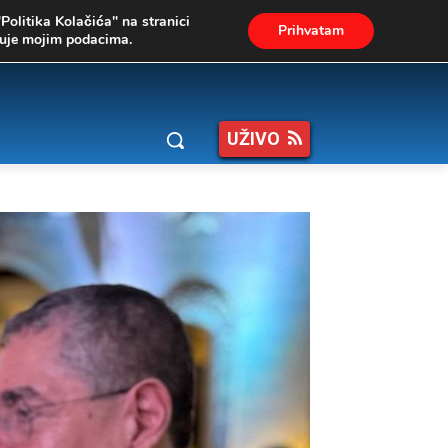
"Politika Kolačića" na stranici
Prihvatam
ukuje mojim podacima.
UŽIVO