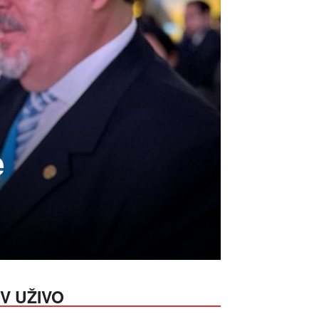
e
V UŽIVO