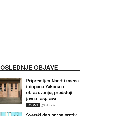
POSLEDNJE OBJAVE
Pripremljen Nacrt izmena
i dopuna Zakona o
obrazovanju, predstoji
javna rasprava
јул 31, 2026
Društvo
Svetski dan borbe protiv