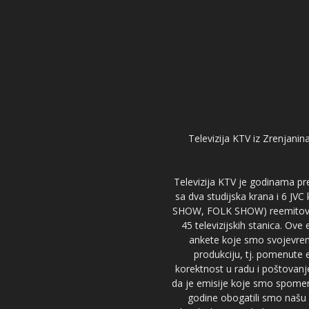
Televizija KTV iz Zrenjanina
Televizija KTV je godinama pre
sa dva studijska krana i 6 JVC
SHOW, FOLK SHOW) reemitovalo 
45 televizijskih stanica. Ove
ankete koje smo svojevreme
produkciju, tj. pomenute e
korektnost u radu i poštovanj
da je emisije koje smo spomenu
godine obogatili smo našu 