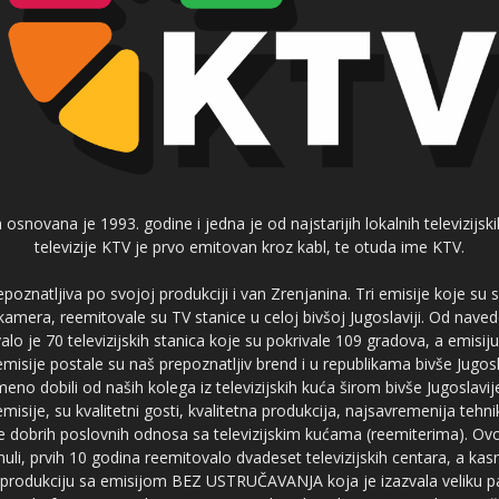
 osnovana je 1993. godine i jedna je od najstarijih lokalnih televizijs
televizije KTV je prvo emitovan kroz kabl, te otuda ime KTV.
poznatljiva po svojoj produkciji i van Zrenjanina. Tri emisije koje su
 kamera, reemitovale su TV stanice u celoj bivšoj Jugoslaviji. Od nave
je 70 televizijskih stanica koje su pokrivale 109 gradova, a emis
 emisije postale su naš prepoznatljiv brend i u republikama bivše Jugos
no dobili od naših kolega iz televizijskih kuća širom bivše Jugoslavij
misije, su kvalitetni gosti, kvalitetna produkcija, najsavremenija tehn
e dobrih poslovnih odnosa sa televizijskim kućama (reemiterima). Ovo
li, prvih 10 godina reemitovalo dvadeset televizijskih centara, a ka
produkciju sa emisijom BEZ USTRUČAVANJA koja je izazvala veliku pa