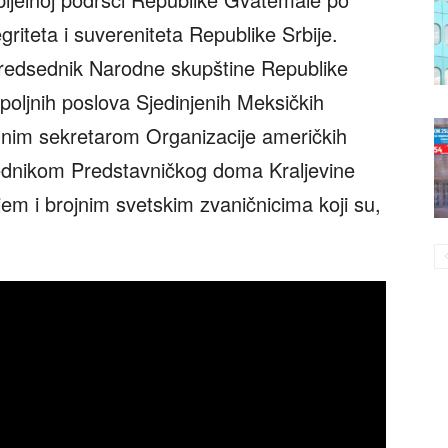
egriteta i suvereniteta Republike Srbije.
predsednik Narodne skupštine Republike
poljnih poslova Sjedinjenih Meksičkih
nim sekretarom Organizacije američkih
dnikom Predstavničkog doma Kraljevine
m i brojnim svetskim zvaničnicima koji su,