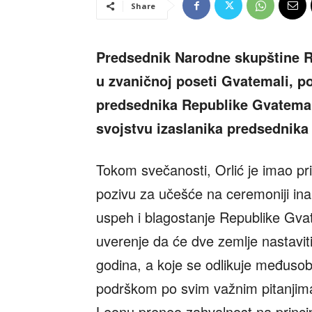
Share
Predsednik Narodne skupštine Re
u zvaničnoj poseti Gvatemali, 
predsednika Republike Gvatemal
svojstvu izaslanika predsednika
Tokom svečanosti, Orlić je imao pr
pozivu za učešće na ceremoniji inau
uspeh i blagostanje Republike Gvat
uverenje da će dve zemlje nastaviti
godina, a koje se odlikuje međus
podrškom po svim važnim pitanjima.
Leonu preneo zahvalnost na princi