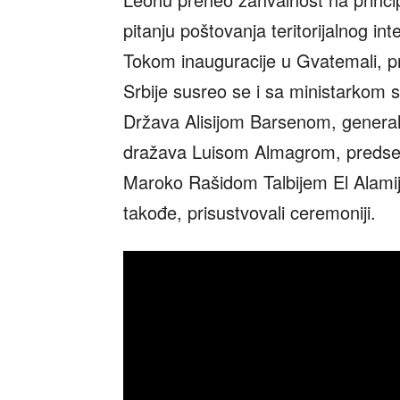
pitanju poštovanja teritorijalnog int
Tokom inauguracije u Gvatemali, 
Srbije susreo se i sa ministarkom s
Država Alisijom Barsenom, general
dražava Luisom Almagrom, predse
Maroko Rašidom Talbijem El Alamije
takođe, prisustvovali ceremoniji.