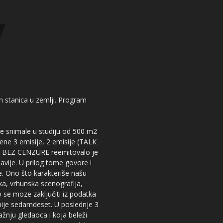
kih stanica u zemlji. Program
 se snimale u studiju od 500 m2
dene 3 emisije, 2 emisije (TALK
iju BEZ CENZURE reemitovalo je
lavije. U prilog tome govore i
e. Ono što karakteriše našu
ika, vrhunska scenografija,
 se moze zaključiti iz podatka
snije sedamdeset. U poslednje 3
žnju gledaoca i koja beleži