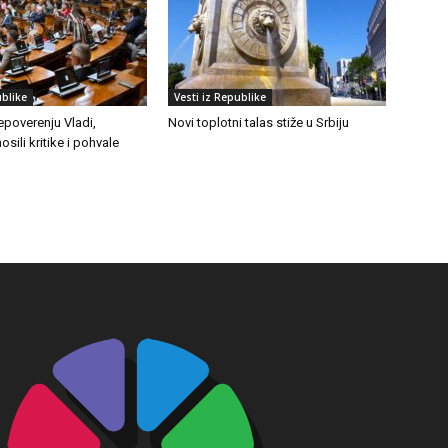
ublike
Vesti iz Republike
epoverenju Vladi,
Novi toplotni talas stiže u Srbiju
osili kritike i pohvale