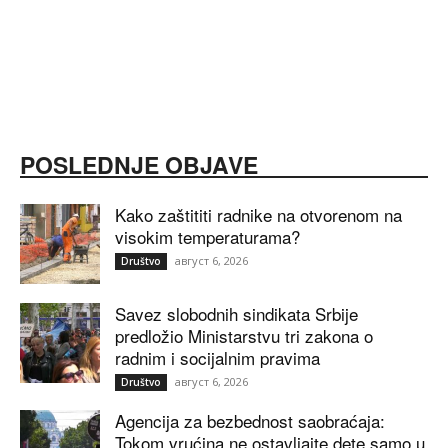
POSLEDNJE OBJAVE
Kako zaštititi radnike na otvorenom na
visokim temperaturama?
август 6, 2026
Društvo
Savez slobodnih sindikata Srbije
predložio Ministarstvu tri zakona o
radnim i socijalnim pravima
август 6, 2026
Društvo
Agencija za bezbednost saobraćaja:
Tokom vrućina ne ostavljajte dete samo u