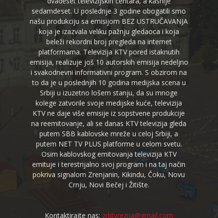
dvadeset televizijskih centara, a kasnije
sedamdeset. U poslednje 3 godine obogatili smo
našu produkciju sa emisijom BEZ USTRUČAVANJA
koja je izazvala veliku pažnju gledaoca i koja
beleži rekordni broj pregleda na internet
platformama. Televizija KTV pored istaknutih
emisija, realizuje još 10 autorskih emisija nedeljno
i svakodnevni informativni program. S obzirom na
to da je u poslednjih 10 godina medijska scena u
Srbiji u izuzetno lošem stanju, da su mnoge
kolege zatvorile svoje medijske kuće, televizija
KTV ne daje više emisije iz sopstvene produkcije
na reemitovanje, ali se danas KTV televizija gleda
putem SBB kablovske mreže u celoj Srbiji, a
putem NET TV PLUS platforme u celom svetu.
Osim kablovskog emitovanja televizija KTV
emituje i terestrijalno svoj program i na taj način
pokriva signalom Zrenjanin, Kikindu, Čoku, Novu
Crnju, Novi Bečej i Žitište.
Kontaktirajte nas:
zrktvrezija@gmail.com