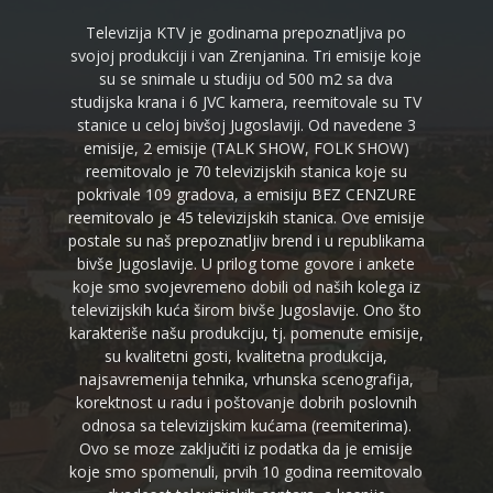
Televizija KTV je godinama prepoznatljiva po
svojoj produkciji i van Zrenjanina. Tri emisije koje
su se snimale u studiju od 500 m2 sa dva
studijska krana i 6 JVC kamera, reemitovale su TV
stanice u celoj bivšoj Jugoslaviji. Od navedene 3
emisije, 2 emisije (TALK SHOW, FOLK SHOW)
reemitovalo je 70 televizijskih stanica koje su
pokrivale 109 gradova, a emisiju BEZ CENZURE
reemitovalo je 45 televizijskih stanica. Ove emisije
postale su naš prepoznatljiv brend i u republikama
bivše Jugoslavije. U prilog tome govore i ankete
koje smo svojevremeno dobili od naših kolega iz
televizijskih kuća širom bivše Jugoslavije. Ono što
karakteriše našu produkciju, tj. pomenute emisije,
su kvalitetni gosti, kvalitetna produkcija,
najsavremenija tehnika, vrhunska scenografija,
korektnost u radu i poštovanje dobrih poslovnih
odnosa sa televizijskim kućama (reemiterima).
Ovo se moze zaključiti iz podatka da je emisije
koje smo spomenuli, prvih 10 godina reemitovalo