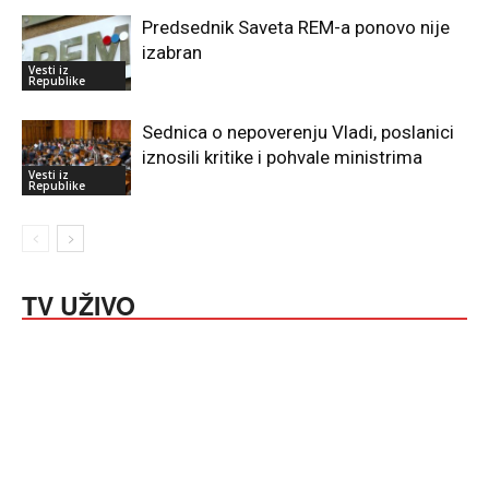
Predsednik Saveta REM-a ponovo nije
izabran
Vesti iz
Republike
Sednica o nepoverenju Vladi, poslanici
iznosili kritike i pohvale ministrima
Vesti iz
Republike
TV UŽIVO