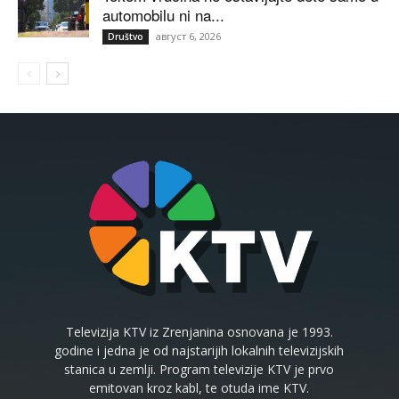
automobilu ni na...
август 6, 2026
Društvo
Televizija KTV iz Zrenjanina osnovana je 1993.
godine i jedna je od najstarijih lokalnih televizijskih
stanica u zemlji. Program televizije KTV je prvo
emitovan kroz kabl, te otuda ime KTV.