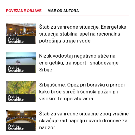
POVEZANE OBJAVE
VIŠE OD AUTORA
Štab za vanredne situacije: Energetska
situacija stabilna, apel na racionalnu
Vesti iz
potrošnju struje i vode
Republike
Nizak vodostaj negativno utiče na
energetiku, transport i snabdevanje
Vesti iz
Srbije
Republike
Srbijašume: Opez pri boravku u prirodi
kako bi se sprečili šumski požari pri
Vesti iz
visokim temperaturama
Republike
Štab za vanredne situacije zbog vrućine
skraćuje rad napolju i uvodi dronove za
Vesti iz
nadzor
Republike