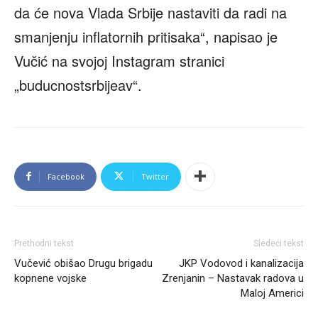
da će nova Vlada Srbije nastaviti da radi na
smanjenju inflatornih pritisaka“, napisao je
Vučić na svojoj Instagram stranici
„buducnostsrbijeav“.
Facebook
Twitter
Prethodni tekst
Sledeći tekst
Vučević obišao Drugu brigadu
JKP Vodovod i kanalizacija
kopnene vojske
Zrenjanin – Nastavak radova u
Maloj Americi