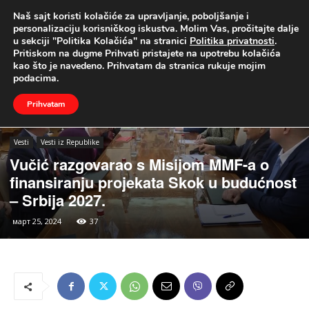
Naš sajt koristi kolačiće za upravljanje, poboljšanje i
UŽIVO
personalizaciju korisničkog iskustva. Molim Vas, pročitajte dalje
u sekciji "Politika Kolačića" na stranici
Politika privatnosti
.
Naslovna
Vesti
Vesti iz Republike
Pritiskom na dugme Prihvati pristajete na upotrebu kolačića
kao što je navedeno. Prihvatam da stranica rukuje mojim
podacima.
Prihvatam
Vesti
Vesti iz Republike
Vučić razgovarao s Misijom MMF-a o
finansiranju projekata Skok u budućnost
– Srbija 2027.
март 25, 2024
37