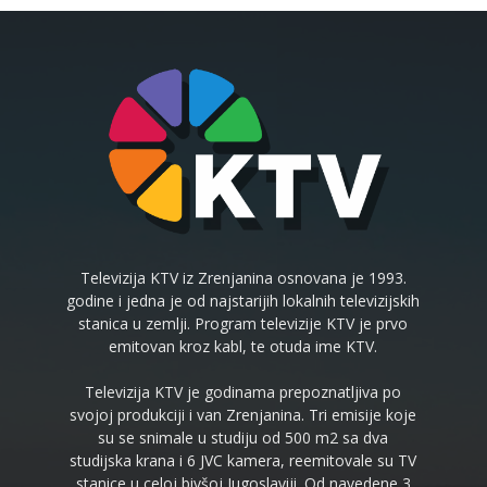
Televizija KTV iz Zrenjanina osnovana je 1993.
godine i jedna je od najstarijih lokalnih televizijskih
stanica u zemlji. Program televizije KTV je prvo
emitovan kroz kabl, te otuda ime KTV.
Televizija KTV je godinama prepoznatljiva po
svojoj produkciji i van Zrenjanina. Tri emisije koje
su se snimale u studiju od 500 m2 sa dva
studijska krana i 6 JVC kamera, reemitovale su TV
stanice u celoj bivšoj Jugoslaviji. Od navedene 3