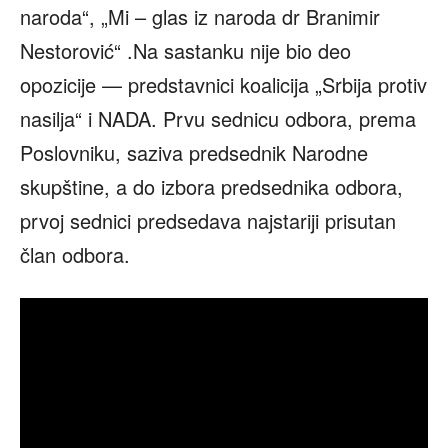
naroda“, „Mi – glas iz naroda dr Branimir
Nestorović“ .Na sastanku nije bio deo
opozicije — predstavnici koalicija „Srbija protiv
nasilja“ i NADA. Prvu sednicu odbora, prema
Poslovniku, saziva predsednik Narodne
skupštine, a do izbora predsednika odbora,
prvoj sednici predsedava najstariji prisutan
član odbora.