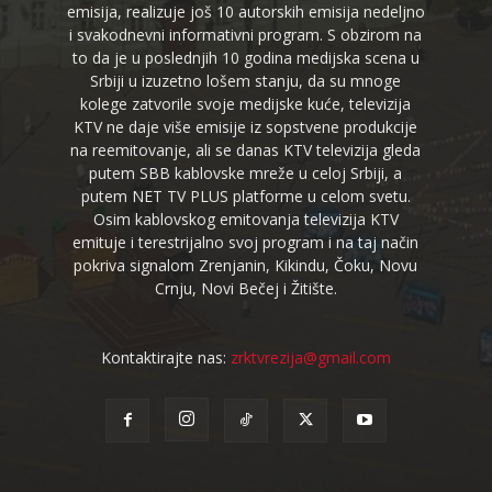
emisija, realizuje još 10 autorskih emisija nedeljno
i svakodnevni informativni program. S obzirom na
to da je u poslednjih 10 godina medijska scena u
Srbiji u izuzetno lošem stanju, da su mnoge
kolege zatvorile svoje medijske kuće, televizija
KTV ne daje više emisije iz sopstvene produkcije
na reemitovanje, ali se danas KTV televizija gleda
putem SBB kablovske mreže u celoj Srbiji, a
putem NET TV PLUS platforme u celom svetu.
Osim kablovskog emitovanja televizija KTV
emituje i terestrijalno svoj program i na taj način
pokriva signalom Zrenjanin, Kikindu, Čoku, Novu
Crnju, Novi Bečej i Žitište.
Kontaktirajte nas:
zrktvrezija@gmail.com