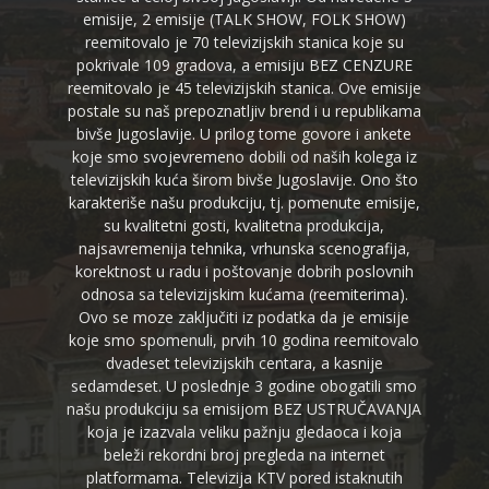
emisije, 2 emisije (TALK SHOW, FOLK SHOW)
reemitovalo je 70 televizijskih stanica koje su
pokrivale 109 gradova, a emisiju BEZ CENZURE
reemitovalo je 45 televizijskih stanica. Ove emisije
postale su naš prepoznatljiv brend i u republikama
bivše Jugoslavije. U prilog tome govore i ankete
koje smo svojevremeno dobili od naših kolega iz
televizijskih kuća širom bivše Jugoslavije. Ono što
karakteriše našu produkciju, tj. pomenute emisije,
su kvalitetni gosti, kvalitetna produkcija,
najsavremenija tehnika, vrhunska scenografija,
korektnost u radu i poštovanje dobrih poslovnih
odnosa sa televizijskim kućama (reemiterima).
Ovo se moze zaključiti iz podatka da je emisije
koje smo spomenuli, prvih 10 godina reemitovalo
dvadeset televizijskih centara, a kasnije
sedamdeset. U poslednje 3 godine obogatili smo
našu produkciju sa emisijom BEZ USTRUČAVANJA
koja je izazvala veliku pažnju gledaoca i koja
beleži rekordni broj pregleda na internet
platformama. Televizija KTV pored istaknutih