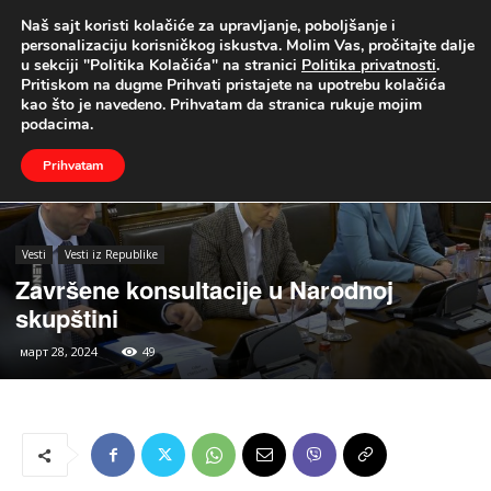
Naš sajt koristi kolačiće za upravljanje, poboljšanje i
UŽIVO
personalizaciju korisničkog iskustva. Molim Vas, pročitajte dalje
u sekciji "Politika Kolačića" na stranici
Politika privatnosti
.
Naslovna
Vesti
Vesti iz Republike
Pritiskom na dugme Prihvati pristajete na upotrebu kolačića
kao što je navedeno. Prihvatam da stranica rukuje mojim
podacima.
Prihvatam
Vesti
Vesti iz Republike
Završene konsultacije u Narodnoj
skupštini
март 28, 2024
49