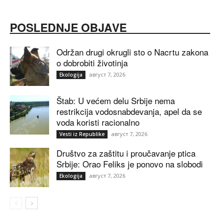
POSLEDNJE OBJAVE
Održan drugi okrugli sto o Nacrtu zakona
o dobrobiti životinja
август 7, 2026
Ekologija
Štab: U većem delu Srbije nema
restrikcija vodosnabdevanja, apel da se
voda koristi racionalno
август 7, 2026
Vesti iz Republike
Društvo za zaštitu i proučavanje ptica
Srbije: Orao Feliks je ponovo na slobodi
август 7, 2026
Ekologija