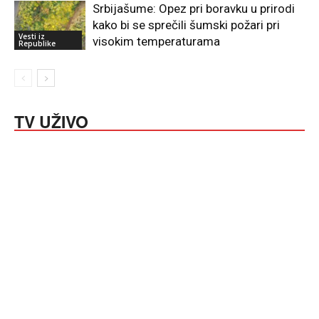
Srbijašume: Opez pri boravku u prirodi
kako bi se sprečili šumski požari pri
Vesti iz
visokim temperaturama
Republike
TV UŽIVO