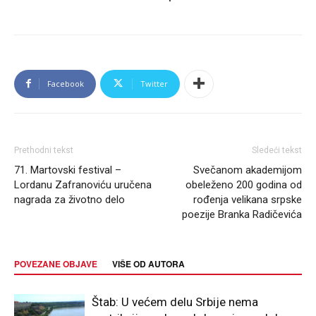
Facebook
Twitter
Prethodni tekst
Sledeći tekst
71. Martovski festival –
Svečanom akademijom
Lordanu Zafranoviću uručena
obeleženo 200 godina od
nagrada za životno delo
rođenja velikana srpske
poezije Branka Radičevića
POVEZANE OBJAVE
VIŠE OD AUTORA
Štab: U većem delu Srbije nema