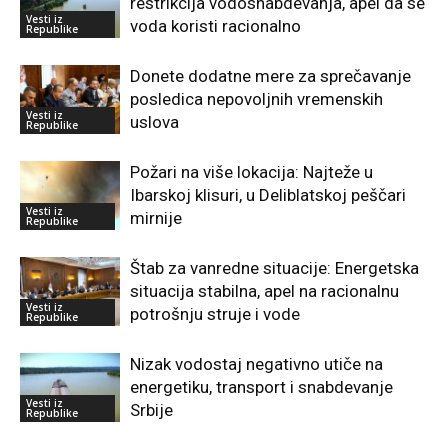
restrikcija vodosnabdevanja, apel da se
Vesti iz
voda koristi racionalno
Republike
Donete dodatne mere za sprečavanje
posledica nepovoljnih vremenskih
Vesti iz
uslova
Republike
Požari na više lokacija: Najteže u
Ibarskoj klisuri, u Deliblatskoj peščari
Vesti iz
mirnije
Republike
Štab za vanredne situacije: Energetska
situacija stabilna, apel na racionalnu
Vesti iz
potrošnju struje i vode
Republike
Nizak vodostaj negativno utiče na
energetiku, transport i snabdevanje
Vesti iz
Srbije
Republike