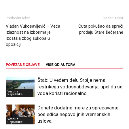
Prethodni tekst
Sledeći tekst
Vladan Vukosavljević – Veća
Ćuta pokušao da spreči
izlaznost na izborima je
prodaju Stare šećerane
izostala zbog sukoba u
opoziciji
POVEZANE OBJAVE
VIŠE OD AUTORA
Štab: U većem delu Srbije nema
restrikcija vodosnabdevanja, apel da se
Vesti iz
voda koristi racionalno
Republike
Donete dodatne mere za sprečavanje
posledica nepovoljnih vremenskih
Vesti iz
uslova
Republike