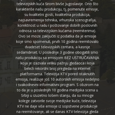
televizijskih kuća širom bivše Jugoslavije. Ono što
karakteriše našu produkciju, tj. pomenute emisije,
su kvalitetni gosti, kvalitetna produkcija,
najsavremenija tehnika, vrhunska scenografija,
korektnost u radu i poštovanje dobrih poslovnih
odnosa sa televizijskim kućama (reemiterima).
Ovo se moze zaključiti iz podatka da je emisije
koje smo spomenuli, prvih 10 godina reemitovalo
dvadeset televizijskih centara, a kasnije
sedamdeset. U poslednje 3 godine obogatili smo
našu produkciju sa emisijom BEZ USTRUČAVANJA
koja je izazvala veliku pažnju gledaoca i koja
beleži rekordni broj pregleda na internet
platformama. Televizija KTV pored istaknutih
emisija, realizuje još 10 autorskih emisija nedeljno
i svakodnevni informativni program. S obzirom na
to da je u poslednjih 10 godina medijska scena u
Srbiji u izuzetno lošem stanju, da su mnoge
kolege zatvorile svoje medijske kuće, televizija
KTV ne daje više emisije iz sopstvene produkcije
na reemitovanje, ali se danas KTV televizija gleda