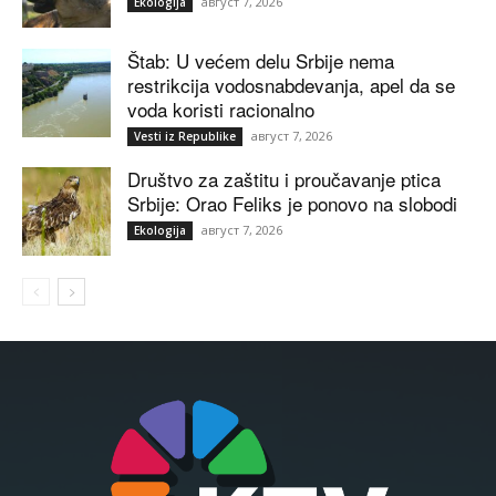
август 7, 2026
Ekologija
Štab: U većem delu Srbije nema
restrikcija vodosnabdevanja, apel da se
voda koristi racionalno
август 7, 2026
Vesti iz Republike
Društvo za zaštitu i proučavanje ptica
Srbije: Orao Feliks je ponovo na slobodi
август 7, 2026
Ekologija