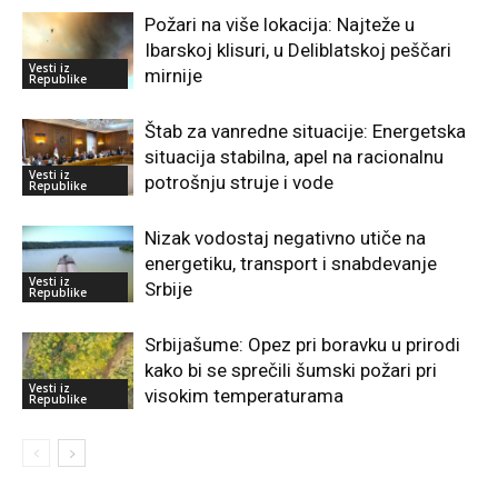
Požari na više lokacija: Najteže u
Ibarskoj klisuri, u Deliblatskoj peščari
Vesti iz
mirnije
Republike
Štab za vanredne situacije: Energetska
situacija stabilna, apel na racionalnu
Vesti iz
potrošnju struje i vode
Republike
Nizak vodostaj negativno utiče na
energetiku, transport i snabdevanje
Vesti iz
Srbije
Republike
Srbijašume: Opez pri boravku u prirodi
kako bi se sprečili šumski požari pri
Vesti iz
visokim temperaturama
Republike