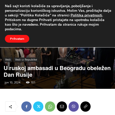
Naš sajt koristi kolačiće za upravljanje, poboljšanje i
UŽIVO
personalizaciju korisničkog iskustva. Molim Vas, pročitajte dalje
u sekciji "Politika Kolačića" na stranici
Politika privatnosti
.
Naslovna
Vesti
Vesti iz Republike
Pritiskom na dugme Prihvati pristajete na upotrebu kolačića
kao što je navedeno. Prihvatam da stranica rukuje mojim
podacima.
Prihvatam
Vesti
Vesti iz Republike
U ruskoj ambasadi u Beogradu obeležen
Dan Rusije
јун 10, 2024
101