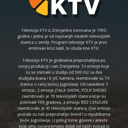
Televizija KTV iz Zrenjanina osnovana je 1993.
godine i jedna je od najstarijih lokalnih televizijskih
stanica u zemlji. Program televizije KTV je prvo
emitovan kroz kabl, te otuda ime KTV.
Televizija KTV je godinama prepoznatljiva po
svojoj produkciji i van Zrenjanina. Tri emisije koje
su se snimale u studiju od 500 m2 sa dva
studijska krana i 6 JVC kamera, reemitovale su TV
stanice u celoj bivšoj Jugoslaviji. Od navedene 3
emisije, 2 emisije (TALK SHOW, FOLK SHOW)
reemitovalo je 70 televizijskih stanica koje su
pokrivale 109 gradova, a emisiju BEZ CENZURE
reemitovalo je 45 televizijskih stanica. Ove emisije
postale su naš prepoznatljiv brend i u republikama
bivše Jugoslavije. U prilog tome govore i ankete
koje smo svojevremeno dobili od naših kolega iz