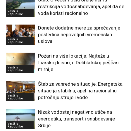
restrikcija vodosnabdevanja, apel da se
Vesti iz
voda koristi racionalno
Republike
Donete dodatne mere za sprečavanje
posledica nepovoljnih vremenskih
Vesti iz
uslova
Republike
Požari na više lokacija: Najteže u
Ibarskoj klisuri, u Deliblatskoj peščari
Vesti iz
mirnije
Republike
Štab za vanredne situacije: Energetska
situacija stabilna, apel na racionalnu
Vesti iz
potrošnju struje i vode
Republike
Nizak vodostaj negativno utiče na
energetiku, transport i snabdevanje
Vesti iz
Srbije
Republike