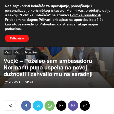
Naš sajt koristi kolačiće za upravljanje, poboljšanje i
UŽIVO
personalizaciju korisničkog iskustva. Molim Vas, pročitajte dalje
u sekciji "Politika Kolačića" na stranici
Politika privatnosti
.
Naslovna
Vesti
Vesti iz Republike
Pritiskom na dugme Prihvati pristajete na upotrebu kolačića
kao što je navedeno. Prihvatam da stranica rukuje mojim
podacima.
Prihvatam
Vesti
Vesti iz Republike
Vučić – Poželeo sam ambasadoru
Normanu puno uspeha na novoj
dužnosti i zahvalio mu na saradnji
јул 24, 2024
35