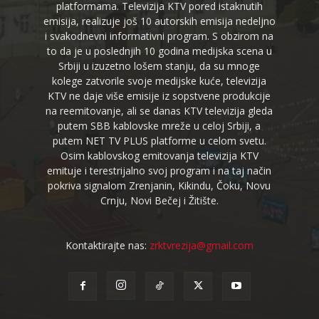
platformama. Televizija KTV pored istaknutih
emisija, realizuje još 10 autorskih emisija nedeljno
i svakodnevni informativni program. S obzirom na
to da je u poslednjih 10 godina medijska scena u
Srbiji u izuzetno lošem stanju, da su mnoge
kolege zatvorile svoje medijske kuće, televizija
KTV ne daje više emisije iz sopstvene produkcije
na reemitovanje, ali se danas KTV televizija gleda
putem SBB kablovske mreže u celoj Srbiji, a
putem NET TV PLUS platforme u celom svetu.
Osim kablovskog emitovanja televizija KTV
emituje i terestrijalno svoj program i na taj način
pokriva signalom Zrenjanin, Kikindu, Čoku, Novu
Crnju, Novi Bečej i Žitište.
Kontaktirajte nas:
zrktvrezija@gmail.com