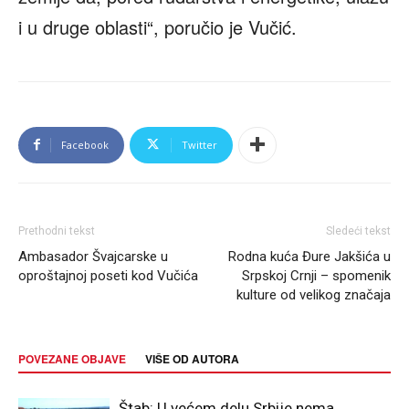
i u druge oblasti“, poručio je Vučić.
Facebook
Twitter
Prethodni tekst
Sledeći tekst
Ambasador Švajcarske u
Rodna kuća Đure Jakšića u
oproštajnoj poseti kod Vučića
Srpskoj Crnji – spomenik
kulture od velikog značaja
POVEZANE OBJAVE
VIŠE OD AUTORA
Štab: U većem delu Srbije nema