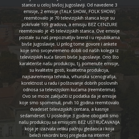
stanice u celoj bivšoj Jugoslaviji. Od navedene 3
emisije, 2 emisije (TALK SHOW, FOLK SHOW)
reemitovalo je 70 televizijskih stanica koje su
pokrivale 109 gradova, a emisiju BEZ CENZURE
reemitovalo je 45 televizijskih stanica. Ove emisije
postale su naš prepoznatljiv brend i u republikama
bivše Jugoslavije. U prilog tome govore i ankete
koje smo svojevremeno dobili od naših kolega iz
televizijskih kuća širom bivše Jugoslavije. Ono što
karakteriše našu produkciju, tj. pomenute emisije,
su kvalitetni gosti, kvalitetna produkcija,
najsavremenija tehnika, vrhunska scenografija,
korektnost u radu i poštovanje dobrih poslovnih
odnosa sa televizijskim kućama (reemiterima).
Ovo se moze zaključiti iz podatka da je emisije
koje smo spomenuli, prvih 10 godina reemitovalo
dvadeset televizijskih centara, a kasnije
sedamdeset. U poslednje 3 godine obogatili smo
našu produkciju sa emisijom BEZ USTRUČAVANJA
koja je izazvala veliku pažnju gledaoca i koja
beleži rekordni broj pregleda na internet