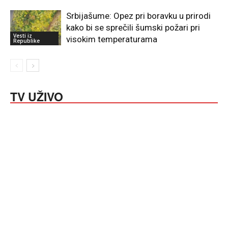
Srbijašume: Opez pri boravku u prirodi
kako bi se sprečili šumski požari pri
Vesti iz
visokim temperaturama
Republike
TV UŽIVO