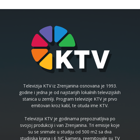
Televizija KTV iz Zrenjanina osnovana je 1993.
godine i jedna je od najstarijih lokalnih televizijskih
stanica u zemlji. Program televizije KTV je prvo
emitovan kroz kabl, te otuda ime KTV.
Televizija KTV je godinama prepoznatljiva po
svojoj produkciji i van Zrenjanina. Tri emisije koje
su se snimale u studiju od 500 m2 sa dva
studijska krana i 6 JVC kamera, reemitovale su TV