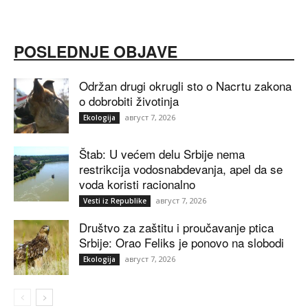
POSLEDNJE OBJAVE
Održan drugi okrugli sto o Nacrtu zakona
o dobrobiti životinja
август 7, 2026
Ekologija
Štab: U većem delu Srbije nema
restrikcija vodosnabdevanja, apel da se
voda koristi racionalno
август 7, 2026
Vesti iz Republike
Društvo za zaštitu i proučavanje ptica
Srbije: Orao Feliks je ponovo na slobodi
август 7, 2026
Ekologija