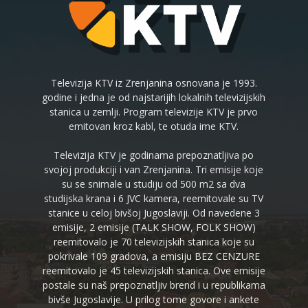
Televizija KTV iz Zrenjanina osnovana je 1993.
godine i jedna je od najstarijih lokalnih televizijskih
stanica u zemlji. Program televizije KTV je prvo
emitovan kroz kabl, te otuda ime KTV.
Televizija KTV je godinama prepoznatljiva po
svojoj produkciji i van Zrenjanina. Tri emisije koje
su se snimale u studiju od 500 m2 sa dva
studijska krana i 6 JVC kamera, reemitovale su TV
stanice u celoj bivšoj Jugoslaviji. Od navedene 3
emisije, 2 emisije (TALK SHOW, FOLK SHOW)
reemitovalo je 70 televizijskih stanica koje su
pokrivale 109 gradova, a emisiju BEZ CENZURE
reemitovalo je 45 televizijskih stanica. Ove emisije
postale su naš prepoznatljiv brend i u republikama
bivše Jugoslavije. U prilog tome govore i ankete