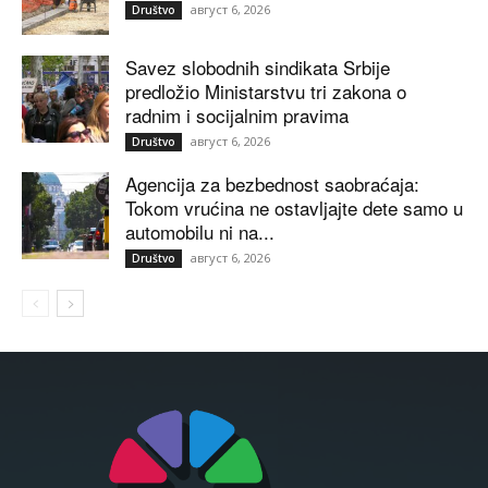
август 6, 2026
Društvo
Savez slobodnih sindikata Srbije
predložio Ministarstvu tri zakona o
radnim i socijalnim pravima
август 6, 2026
Društvo
Agencija za bezbednost saobraćaja:
Tokom vrućina ne ostavljajte dete samo u
automobilu ni na...
август 6, 2026
Društvo