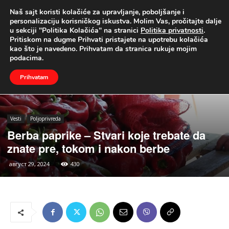
Naš sajt koristi kolačiće za upravljanje, poboljšanje i
UŽIVO
personalizaciju korisničkog iskustva. Molim Vas, pročitajte dalje
u sekciji "Politika Kolačića" na stranici
Politika privatnosti
.
Naslovna
Vesti
Poljoprivreda
Pritiskom na dugme Prihvati pristajete na upotrebu kolačića
kao što je navedeno. Prihvatam da stranica rukuje mojim
podacima.
Prihvatam
Vesti
Poljoprivreda
Berba paprike – Stvari koje trebate da
znate pre, tokom i nakon berbe
август 29, 2024
430