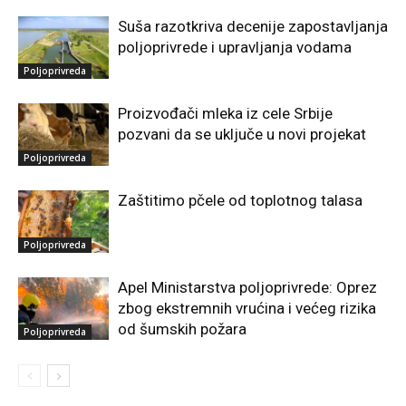
Suša razotkriva decenije zapostavljanja
poljoprivrede i upravljanja vodama
Poljoprivreda
Proizvođači mleka iz cele Srbije
pozvani da se uključe u novi projekat
Poljoprivreda
Zaštitimo pčele od toplotnog talasa
Poljoprivreda
Apel Ministarstva poljoprivrede: Oprez
zbog ekstremnih vrućina i većeg rizika
od šumskih požara
Poljoprivreda