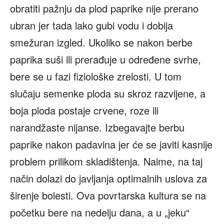
obratiti pažnju da plod paprike nije prerano
ubran jer tada lako gubi vodu i dobija
smežuran izgled. Ukoliko se nakon berbe
paprika suši ili prerađuje u određene svrhe,
bere se u fazi fiziološke zrelosti. U tom
slučaju semenke ploda su skroz razvijene, a
boja ploda postaje crvene, roze ili
narandžaste nijanse. Izbegavajte berbu
paprike nakon padavina jer će se javiti kasnije
problem prilikom skladištenja. Naime, na taj
način dolazi do javljanja optimalnih uslova za
širenje bolesti. Ova povrtarska kultura se na
početku bere na nedelju dana, a u „jeku“