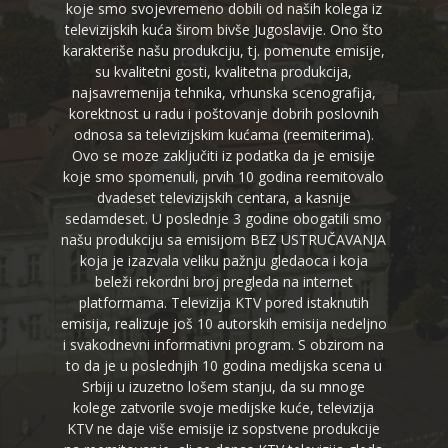
koje smo svojevremeno dobili od naših kolega iz
televizijskih kuća širom bivše Jugoslavije. Ono što
karakteriše našu produkciju, tj. pomenute emisije,
su kvalitetni gosti, kvalitetna produkcija,
najsavremenija tehnika, vrhunska scenografija,
korektnost u radu i poštovanje dobrih poslovnih
odnosa sa televizijskim kućama (reemiterima).
Ovo se moze zaključiti iz podatka da je emisije
koje smo spomenuli, prvih 10 godina reemitovalo
dvadeset televizijskih centara, a kasnije
sedamdeset. U poslednje 3 godine obogatili smo
našu produkciju sa emisijom BEZ USTRUČAVANJA
koja je izazvala veliku pažnju gledaoca i koja
beleži rekordni broj pregleda na internet
platformama. Televizija KTV pored istaknutih
emisija, realizuje još 10 autorskih emisija nedeljno
i svakodnevni informativni program. S obzirom na
to da je u poslednjih 10 godina medijska scena u
Srbiji u izuzetno lošem stanju, da su mnoge
kolege zatvorile svoje medijske kuće, televizija
KTV ne daje više emisije iz sopstvene produkcije