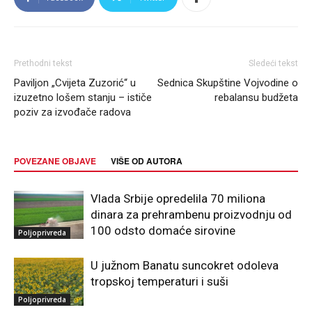
Prethodni tekst
Sledeći tekst
Paviljon „Cvijeta Zuzorić“ u
Sednica Skupštine Vojvodine o
izuzetno lošem stanju – ističe
rebalansu budžeta
poziv za izvođače radova
POVEZANE OBJAVE
VIŠE OD AUTORA
Vlada Srbije opredelila 70 miliona
dinara za prehrambenu proizvodnju od
100 odsto domaće sirovine
Poljoprivreda
U južnom Banatu suncokret odoleva
tropskoj temperaturi i suši
Poljoprivreda