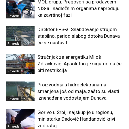
MOL grupa: Pregovori sa prodavcem
NIS-a i nadležnim organima napreduju
ka završnoj fazi
Privreda
Direktor EPS-a: Snabdevanje strujom
stabilno, period slabog dotoka Dunava
će se nastaviti
Privreda
Stručnjak za energetiku Miloš
Zdravković: Apsolutno je sigurno da će
biti restrikcija
Privreda
Proizvodnja u hidroelektranama
smanjena još od maja, zašto su vlasti
iznenađene vodostajem Dunava
Privreda
Gorivo u Srbiji najskuplje u regionu,
ministarka Đedović Handanović krivi
vodostaj
Privreda