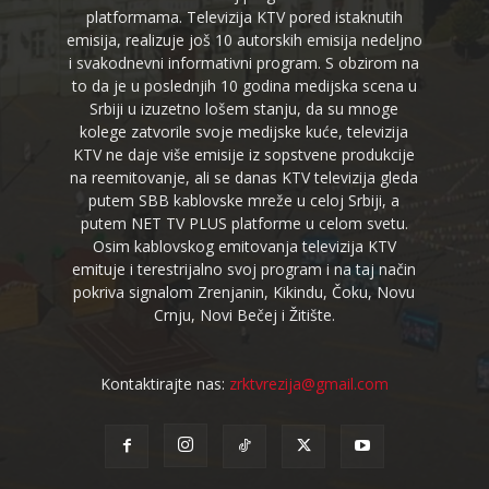
platformama. Televizija KTV pored istaknutih
emisija, realizuje još 10 autorskih emisija nedeljno
i svakodnevni informativni program. S obzirom na
to da je u poslednjih 10 godina medijska scena u
Srbiji u izuzetno lošem stanju, da su mnoge
kolege zatvorile svoje medijske kuće, televizija
KTV ne daje više emisije iz sopstvene produkcije
na reemitovanje, ali se danas KTV televizija gleda
putem SBB kablovske mreže u celoj Srbiji, a
putem NET TV PLUS platforme u celom svetu.
Osim kablovskog emitovanja televizija KTV
emituje i terestrijalno svoj program i na taj način
pokriva signalom Zrenjanin, Kikindu, Čoku, Novu
Crnju, Novi Bečej i Žitište.
Kontaktirajte nas:
zrktvrezija@gmail.com