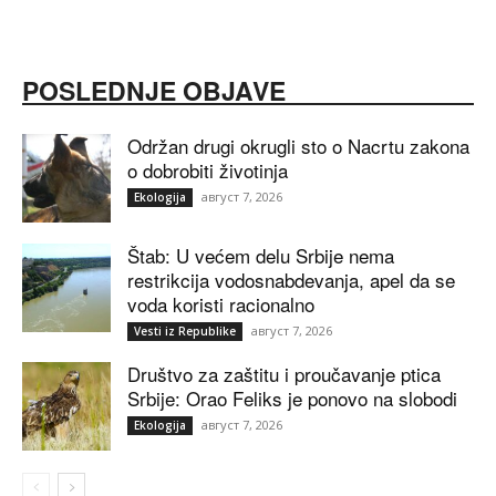
POSLEDNJE OBJAVE
Održan drugi okrugli sto o Nacrtu zakona
o dobrobiti životinja
август 7, 2026
Ekologija
Štab: U većem delu Srbije nema
restrikcija vodosnabdevanja, apel da se
voda koristi racionalno
август 7, 2026
Vesti iz Republike
Društvo za zaštitu i proučavanje ptica
Srbije: Orao Feliks je ponovo na slobodi
август 7, 2026
Ekologija