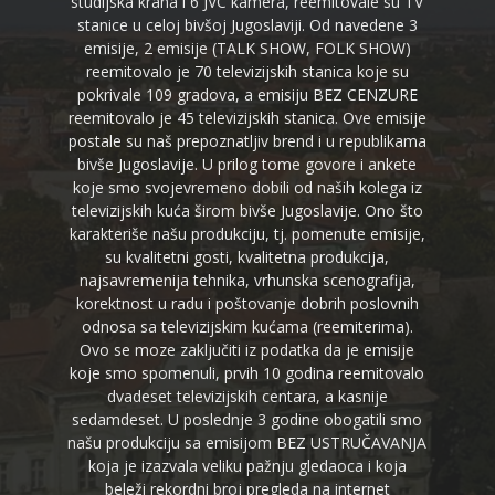
studijska krana i 6 JVC kamera, reemitovale su TV
stanice u celoj bivšoj Jugoslaviji. Od navedene 3
emisije, 2 emisije (TALK SHOW, FOLK SHOW)
reemitovalo je 70 televizijskih stanica koje su
pokrivale 109 gradova, a emisiju BEZ CENZURE
reemitovalo je 45 televizijskih stanica. Ove emisije
postale su naš prepoznatljiv brend i u republikama
bivše Jugoslavije. U prilog tome govore i ankete
koje smo svojevremeno dobili od naših kolega iz
televizijskih kuća širom bivše Jugoslavije. Ono što
karakteriše našu produkciju, tj. pomenute emisije,
su kvalitetni gosti, kvalitetna produkcija,
najsavremenija tehnika, vrhunska scenografija,
korektnost u radu i poštovanje dobrih poslovnih
odnosa sa televizijskim kućama (reemiterima).
Ovo se moze zaključiti iz podatka da je emisije
koje smo spomenuli, prvih 10 godina reemitovalo
dvadeset televizijskih centara, a kasnije
sedamdeset. U poslednje 3 godine obogatili smo
našu produkciju sa emisijom BEZ USTRUČAVANJA
koja je izazvala veliku pažnju gledaoca i koja
beleži rekordni broj pregleda na internet