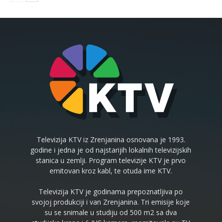
Televizija KTV iz Zrenjanina osnovana je 1993.
godine i jedna je od najstarijih lokalnih televizijskih
stanica u zemlji. Program televizije KTV je prvo
emitovan kroz kabl, te otuda ime KTV.
Televizija KTV je godinama prepoznatljiva po
svojoj produkciji i van Zrenjanina. Tri emisije koje
su se snimale u studiju od 500 m2 sa dva