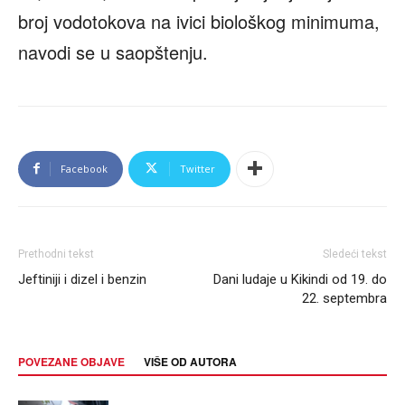
broj vodotokova na ivici biološkog minimuma,
navodi se u saopštenju.
Facebook
Twitter
Prethodni tekst
Sledeći tekst
Jeftiniji i dizel i benzin
Dani ludaje u Kikindi od 19. do
22. septembra
POVEZANE OBJAVE
VIŠE OD AUTORA