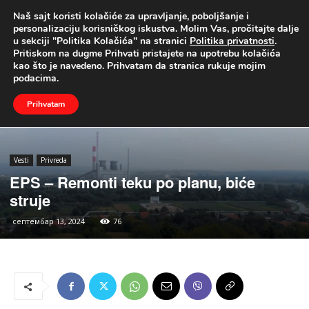
Naš sajt koristi kolačiće za upravljanje, poboljšanje i
UŽIVO
personalizaciju korisničkog iskustva. Molim Vas, pročitajte dalje
u sekciji "Politika Kolačića" na stranici
Politika privatnosti
.
Naslovna
Vesti
Privreda
Pritiskom na dugme Prihvati pristajete na upotrebu kolačića
kao što je navedeno. Prihvatam da stranica rukuje mojim
podacima.
Prihvatam
Vesti
Privreda
EPS – Remonti teku po planu, biće
struje
септембар 13, 2024
76