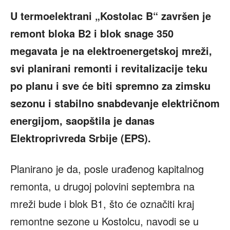
U termoelektrani „Kostolac B“ završen je
remont bloka B2 i blok snage 350
megavata je na elektroenergetskoj mreži,
svi planirani remonti i revitalizacije teku
po planu i sve će biti spremno za zimsku
sezonu i stabilno snabdevanje električnom
energijom, saopštila je danas
Elektroprivreda Srbije (EPS).
Planirano je da, posle urađenog kapitalnog
remonta, u drugoj polovini septembra na
mreži bude i blok B1, što će označiti kraj
remontne sezone u Kostolcu, navodi se u