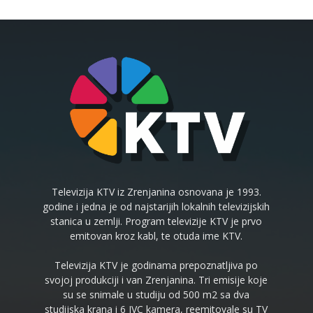
Televizija KTV iz Zrenjanina osnovana je 1993.
godine i jedna je od najstarijih lokalnih televizijskih
stanica u zemlji. Program televizije KTV je prvo
emitovan kroz kabl, te otuda ime KTV.
Televizija KTV je godinama prepoznatljiva po
svojoj produkciji i van Zrenjanina. Tri emisije koje
su se snimale u studiju od 500 m2 sa dva
studijska krana i 6 JVC kamera, reemitovale su TV