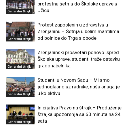
protestnu šetnju do Školske uprave u
Užicu
Generalni štrajk
Protest zaposlenih u zdravstvu u
Zrenjaninu – Šetnja u belim mantilima
od bolnice do Trga slobode
Generalni štrajk
Zrenjaninski prosvetari ponovo ispred
Školske uprave, studenti traže ostavku
gradonačelnika
Generalni štrajk
Studenti u Novom Sadu – Mi smo
jednoglasno uz radnike, naša snaga je
u kolektivu
Generalni štrajk
Inicijativa Pravo na štrajk – Produženje
štrajka upozorenja sa 60 minuta na 24
sata
Generalni štrajk