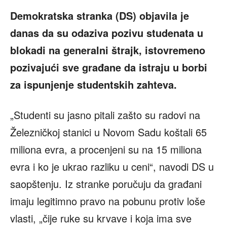
Demokratska stranka (DS) objavila je
danas da su odaziva pozivu studenata u
blokadi na generalni štrajk, istovremeno
pozivajući sve građane da istraju u borbi
za ispunjenje studentskih zahteva.
„Studenti su jasno pitali zašto su radovi na
Železničkoj stanici u Novom Sadu koštali 65
miliona evra, a procenjeni su na 15 miliona
evra i ko je ukrao razliku u ceni“, navodi DS u
saopštenju. Iz stranke poručuju da građani
imaju legitimno pravo na pobunu protiv loše
vlasti, „čije ruke su krvave i koja ima sve