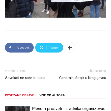
Facebook
Twitter
Prethodni tekst
Sledeći tekst
Advokati ne rade tri dana
Generalni štrajk u Kragujevcu
POVEZANE OBJAVE
VIŠE OD AUTORA
Plenum prosvetnih radnika organizovao