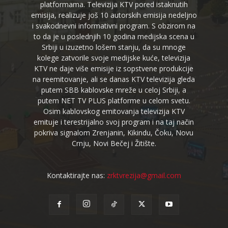
platformama. Televizija KTV pored istaknutih
emisija, realizuje još 10 autorskih emisija nedeljno
i svakodnevni informativni program. S obzirom na
to da je u poslednjih 10 godina medijska scena u
Srbiji u izuzetno lošem stanju, da su mnoge
kolege zatvorile svoje medijske kuće, televizija
KTV ne daje više emisije iz sopstvene produkcije
na reemitovanje, ali se danas KTV televizija gleda
putem SBB kablovske mreže u celoj Srbiji, a
putem NET TV PLUS platforme u celom svetu.
Osim kablovskog emitovanja televizija KTV
emituje i terestrijalno svoj program i na taj način
pokriva signalom Zrenjanin, Kikindu, Čoku, Novu
Crnju, Novi Bečej i Žitište.
Kontaktirajte nas:
zrktvrezija@gmail.com