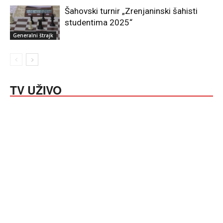
Šahovski turnir „Zrenjaninski šahisti
studentima 2025“
Generalni štrajk
TV UŽIVO