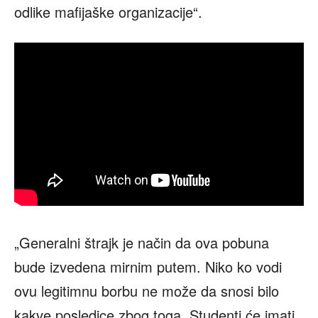
odlike mafijaške organizacije“.
„Generalni štrajk je način da ova pobuna
bude izvedena mirnim putem. Niko ko vodi
ovu legitimnu borbu ne može da snosi bilo
kakve posledice zbog toga. Studenti će imati