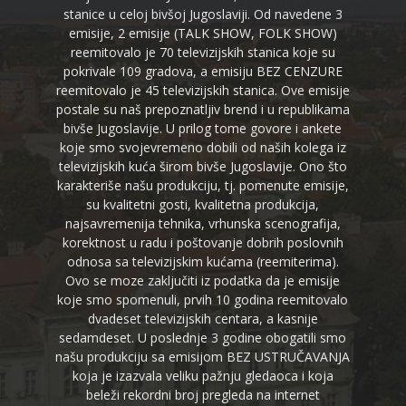
stanice u celoj bivšoj Jugoslaviji. Od navedene 3
emisije, 2 emisije (TALK SHOW, FOLK SHOW)
reemitovalo je 70 televizijskih stanica koje su
pokrivale 109 gradova, a emisiju BEZ CENZURE
reemitovalo je 45 televizijskih stanica. Ove emisije
postale su naš prepoznatljiv brend i u republikama
bivše Jugoslavije. U prilog tome govore i ankete
koje smo svojevremeno dobili od naših kolega iz
televizijskih kuća širom bivše Jugoslavije. Ono što
karakteriše našu produkciju, tj. pomenute emisije,
su kvalitetni gosti, kvalitetna produkcija,
najsavremenija tehnika, vrhunska scenografija,
korektnost u radu i poštovanje dobrih poslovnih
odnosa sa televizijskim kućama (reemiterima).
Ovo se moze zaključiti iz podatka da je emisije
koje smo spomenuli, prvih 10 godina reemitovalo
dvadeset televizijskih centara, a kasnije
sedamdeset. U poslednje 3 godine obogatili smo
našu produkciju sa emisijom BEZ USTRUČAVANJA
koja je izazvala veliku pažnju gledaoca i koja
beleži rekordni broj pregleda na internet