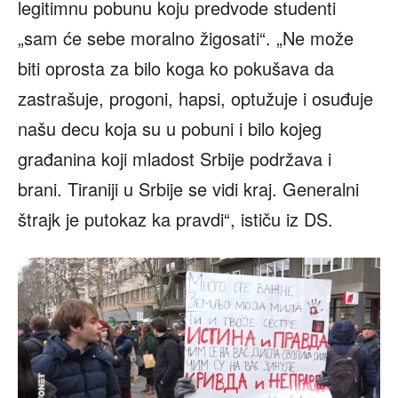
legitimnu pobunu koju predvode studenti
„sam će sebe moralno žigosati“. „Ne može
biti oprosta za bilo koga ko pokušava da
zastrašuje, progoni, hapsi, optužuje i osuđuje
našu decu koja su u pobuni i bilo kojeg
građanina koji mladost Srbije podržava i
brani. Tiraniji u Srbije se vidi kraj. Generalni
štrajk je putokaz ka pravdi“, ističu iz DS.