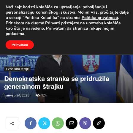
Naš sajt koristi kolačiće za upravljanje, poboljšanje i
UŽIVO
personalizaciju korisničkog iskustva. Molim Vas, pročitajte dalje
u sekciji "Politika Kolačića" na stranici
Politika privatnosti
.
Naslovna
Generalni štrajk
Pritiskom na dugme Prihvati pristajete na upotrebu kolačića
kao što je navedeno. Prihvatam da stranica rukuje mojim
podacima.
Prihvatam
Generalni štrajk
Demokratska stranka se pridružila
generalnom štrajku
јануар 24, 2025
124