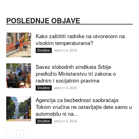
POSLEDNJE OBJAVE
Kako zaštititi radnike na otvorenom na
visokim temperaturama?
август 6, 2026
Društvo
Savez slobodnih sindikata Srbije
predložio Ministarstvu tri zakona o
radnim i socijalnim pravima
август 6, 2026
Društvo
Agencija za bezbednost saobraćaja:
Tokom vrućina ne ostavljajte dete samo u
automobilu ni na...
август 6, 2026
Društvo