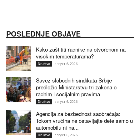
POSLEDNJE OBJAVE
Kako zaštititi radnike na otvorenom na
visokim temperaturama?
август 6, 2026
Društvo
Savez slobodnih sindikata Srbije
predložio Ministarstvu tri zakona o
radnim i socijalnim pravima
август 6, 2026
Društvo
Agencija za bezbednost saobraćaja:
Tokom vrućina ne ostavljajte dete samo u
automobilu ni na...
август 6, 2026
Društvo