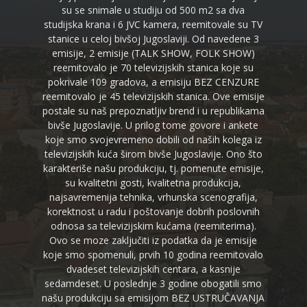
su se snimale u studiju od 500 m2 sa dva
studijska krana i 6 JVC kamera, reemitovale su TV
stanice u celoj bivšoj Jugoslaviji. Od navedene 3
emisije, 2 emisije (TALK SHOW, FOLK SHOW)
reemitovalo je 70 televizijskih stanica koje su
pokrivale 109 gradova, a emisiju BEZ CENZURE
reemitovalo je 45 televizijskih stanica. Ove emisije
postale su naš prepoznatljiv brend i u republikama
bivše Jugoslavije. U prilog tome govore i ankete
koje smo svojevremeno dobili od naših kolega iz
televizijskih kuća širom bivše Jugoslavije. Ono što
karakteriše našu produkciju, tj. pomenute emisije,
su kvalitetni gosti, kvalitetna produkcija,
najsavremenija tehnika, vrhunska scenografija,
korektnost u radu i poštovanje dobrih poslovnih
odnosa sa televizijskim kućama (reemiterima).
Ovo se moze zaključiti iz podatka da je emisije
koje smo spomenuli, prvih 10 godina reemitovalo
dvadeset televizijskih centara, a kasnije
sedamdeset. U poslednje 3 godine obogatili smo
našu produkciju sa emisijom BEZ USTRUČAVANJA