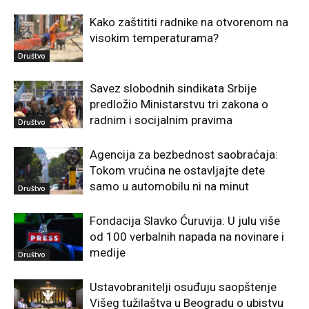
Kako zaštititi radnike na otvorenom na
visokim temperaturama?
Društvo
Savez slobodnih sindikata Srbije
predložio Ministarstvu tri zakona o
radnim i socijalnim pravima
Društvo
Agencija za bezbednost saobraćaja:
Tokom vrućina ne ostavljajte dete
samo u automobilu ni na minut
Društvo
Fondacija Slavko Ćuruvija: U julu više
od 100 verbalnih napada na novinare i
medije
Društvo
Ustavobranitelji osuđuju saopštenje
Višeg tužilaštva u Beogradu o ubistvu