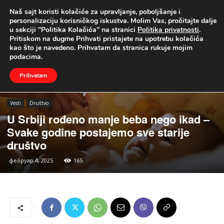
Naš sajt koristi kolačiće za upravljanje, poboljšanje i
UŽIVO
personalizaciju korisničkog iskustva. Molim Vas, pročitajte dalje
u sekciji "Politika Kolačića" na stranici
Politika privatnosti
.
Naslovna
Vesti
Društvo
Pritiskom na dugme Prihvati pristajete na upotrebu kolačića
kao što je navedeno. Prihvatam da stranica rukuje mojim
podacima.
Prihvatam
Vesti
Društvo
U Srbiji rođeno manje beba nego ikad –
Svake godine postajemo sve starije
društvo
фебруар 4, 2025
165