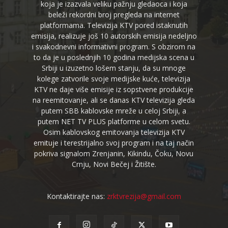
koja je izazvala veliku pažnju gledaoca i koja
beleži rekordni broj pregleda na internet
platformama. Televizija KTV pored istaknutih
emisija, realizuje još 10 autorskih emisija nedeljno
i svakodnevni informativni program. S obzirom na
to da je u poslednjih 10 godina medijska scena u
Srbiji u izuzetno lošem stanju, da su mnoge
kolege zatvorile svoje medijske kuće, televizija
KTV ne daje više emisije iz sopstvene produkcije
na reemitovanje, ali se danas KTV televizija gleda
putem SBB kablovske mreže u celoj Srbiji, a
putem NET TV PLUS platforme u celom svetu.
Osim kablovskog emitovanja televizija KTV
emituje i terestrijalno svoj program i na taj način
pokriva signalom Zrenjanin, Kikindu, Čoku, Novu
Crnju, Novi Bečej i Žitište.
Kontaktirajte nas:
zrktvrezija@gmail.com