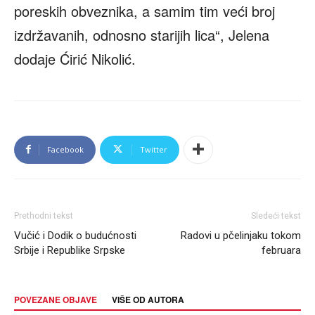
poreskih obveznika, a samim tim veći broj
izdržavanih, odnosno starijih lica“, Jelena
dodaje Ćirić Nikolić.
Facebook
Twitter
Prethodni tekst
Sledeći tekst
Vučić i Dodik o budućnosti
Radovi u pčelinjaku tokom
Srbije i Republike Srpske
februara
POVEZANE OBJAVE
VIŠE OD AUTORA