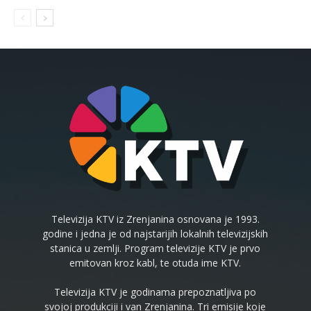
Televizija KTV iz Zrenjanina osnovana je 1993.
godine i jedna je od najstarijih lokalnih televizijskih
stanica u zemlji. Program televizije KTV je prvo
emitovan kroz kabl, te otuda ime KTV.
Televizija KTV je godinama prepoznatljiva po
svojoj produkciji i van Zrenjanina. Tri emisije koje