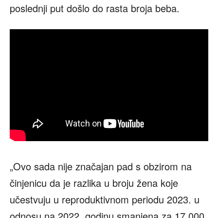
poslednji put došlo do rasta broja beba.
„Ovo sada nije značajan pad s obzirom na
činjenicu da je razlika u broju žena koje
učestvuju u reproduktivnom periodu 2023. u
odnosu na 2022. godinu smanjena za 17.000.