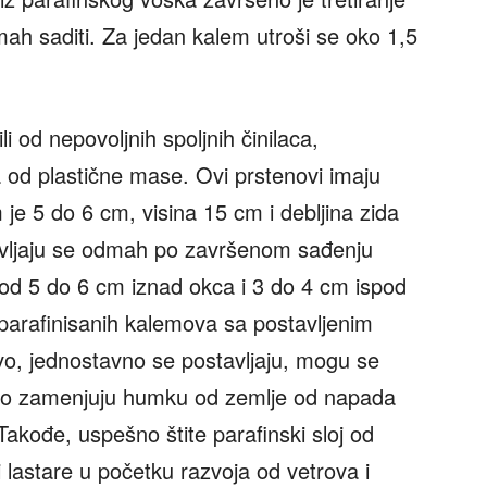
h saditi. Za jedan kalem utroši se oko 1,5
i od nepovoljnih spoljnih činilaca,
 od plastične mase. Ovi prstenovi imaju
je 5 do 6 cm, visina 15 cm i debljina zida
vljaju se odmah po završenom sađenju
od 5 do 6 cm iznad okca i 3 do 4 cm ispod
parafinisanih kalemova sa postavljenim
vo, jednostavno se postavljaju, mogu se
ešno zamenjuju humku od zemlje od napada
 Takođe, uspešno štite parafinski sloj od
i lastare u početku razvoja od vetrova i