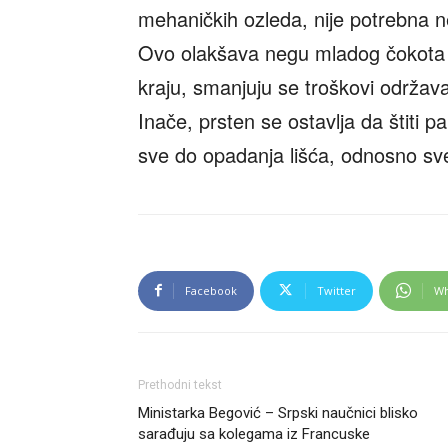
mehaničkih ozleda, nije potrebna n
Ovo olakšava negu mladog čokota u
kraju, smanjuju se troškovi održav
Inače, prsten se ostavlja da štiti 
sve do opadanja lišća, odnosno sv
Facebook
Twitter
Wh
Prethodni tekst
Ministarka Begović – Srpski naučnici blisko
sarađuju sa kolegama iz Francuske