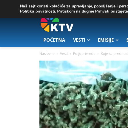
C
02. август 2026.
32.1
Zrenjanin
Naš sajt koristi kolačiće za upravljanje, poboljšanje i pers
Politika privatnosti
. Pritiskom na dugme Prihvati pristaje
POČETNA
VESTI
EMISIJE
Naslovna
Vesti
Poljoprivreda
Koje su prednost