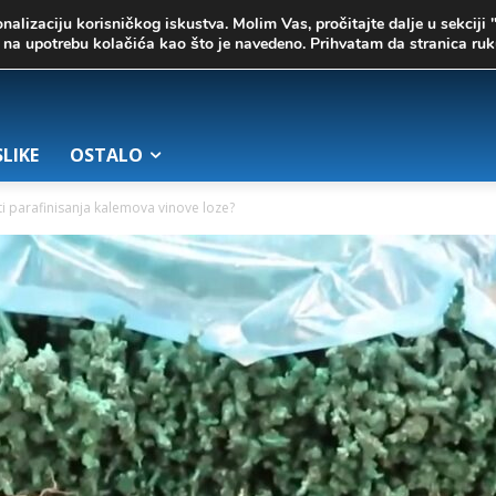
onalizaciju korisničkog iskustva. Molim Vas, pročitajte dalje u sekciji 
te na upotrebu kolačića kao što je navedeno. Prihvatam da stranica r
SLIKE
OSTALO
i parafinisanja kalemova vinove loze?