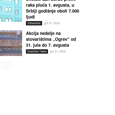
raka pluća 1. avgusta, u
Srbiji godišnje oboli 7.000
ljudi
јул 31, 2026
Zdravstvo
Akcija nedelje na
stovarištima „Ogrev“ od
31. jula do 7. avgusta
јул 31, 2026
Gradske Teme