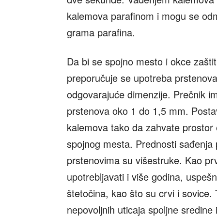
kalemova parafinom i mogu se odma
grama parafina.
Da bi se spojno mesto i okce zaštitil
preporučuje se upotreba prstenova
odgovarajuće dimenzije. Prečnik im 
prstenova oko 1 do 1,5 mm. Posta
kalemova tako da zahvate prostor 
spojnog mesta. Prednosti sađenja 
prstenovima su višestruke. Kao pr
upotrebljavati i više godina, usp
štetočina, kao što su crvi i sovice.
nepovoljnih uticaja spoljne sredine 