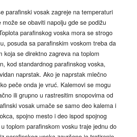
se parafinski vosak zagreje na temperaturi
može se obaviti napolju gde se podižu
i. Toplota parafinskog voska mora se strogo
ilu, posuda sa parafinskim voskom treba da
m koja se direktno zagreva na toplom
in, kod standardnog parafinskog voska,
ovidan naprstak. Ako je naprstak mlečno
liko peče onda je vruć. Kalemovi se mogu
ačno ili grupno u rastresitim snopovima od
afinski vosak umače se samo deo kalema i
 okca, spojno mesto i deo ispod spojnog
 u toplom parafinskom vosku traje jednu do
 parafinskog voska završeno je tretiranje