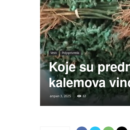
Vesti
Poljoprivreda
Koje su predn
kalemova vin
април 3, 2025
63