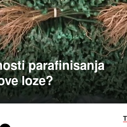
osti parafinisanja
ove loze?
T