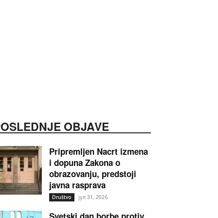
POSLEDNJE OBJAVE
Pripremljen Nacrt izmena
i dopuna Zakona o
obrazovanju, predstoji
javna rasprava
јул 31, 2026
Društvo
Svetski dan borbe protiv