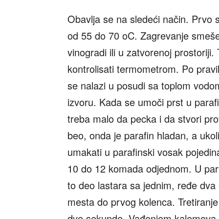
Obavlja se na sledeći način. Prvo 
od 55 do 70 oC. Zagrevanje smeše 
vinogradi ili u zatvorenoj prostorij
kontrolisati termometrom. Po prav
se nalazi u posudi sa toplom vodo
izvoru. Kada se umoči prst u paraf
treba malo da pecka i da stvori pr
beo, onda je parafin hladan, a uko
umakati u parafinski vosak pojedin
10 do 12 komada odjednom. U par
to deo lastara sa jednim, ređe dva
mesta do prvog kolenca. Tretiranje
dve sekunde. Vađenjem kalemova iz