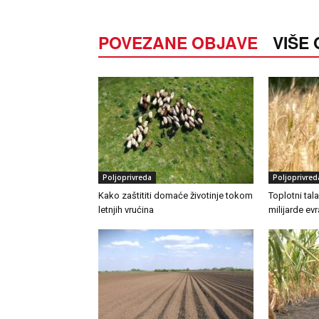
POVEZANE OBJAVE
VIŠE
Poljoprivreda
Poljoprivred
Kako zaštititi domaće životinje tokom
Toplotni tal
letnjih vrućina
milijarde ev