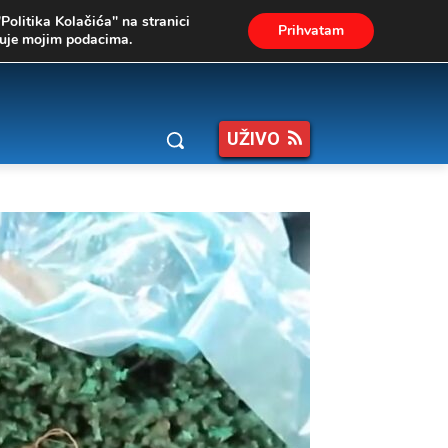
"Politika Kolačića" na stranici
Prihvatam
ukuje mojim podacima.
UŽIVO