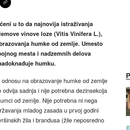
eni u to da najnovija istraživanja
emove vinove loze (Vitis Vinifera L.),
obrazovanja humke od zemlje. Umesto
spojnog mesta i nadzemnih delova
a nadoknađuje humku.
 u odnosu na obrazovanje humke od zemlje
odvija sadnja i nije potrebna dezinsekcija
 humci od zemlje. Nije potrebna ni nega
državanja mladog zasada u prvoj godini
vršinskih žila i brandusa (žile neposredno