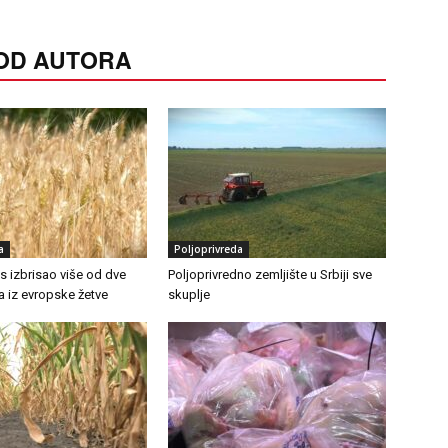
 OD AUTORA
a
Poljoprivreda
as izbrisao više od dve
Poljoprivredno zemljište u Srbiji sve
ra iz evropske žetve
skuplje