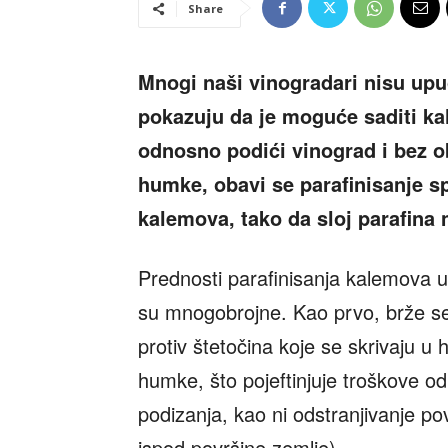
Share
Mnogi naši vinogradari nisu upuć
pokazuju da je moguće saditi kal
odnosno podići vinograd i bez 
humke, obavi se parafinisanje 
kalemova, tako da sloj parafin
Prednosti parafinisanja kalemova
su mnogobrojne. Kao prvo, brže se 
protiv štetočina koje se skrivaju u
humke, što pojeftinjuje troškove o
podizanja, kao ni odstranjivanje po
ispod površine zemlje).