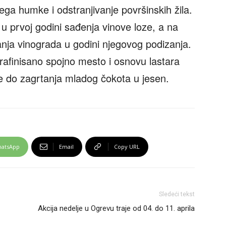
ega humke i odstranjivanje površinskih žila.
 prvoj godini sađenja vinove loze, a na
anja vinograda u godini njegovog podizanja.
parafinisano spojno mesto i osnovu lastara
e do zagrtanja mladog čokota u jesen.
atsApp
Email
Copy URL
Sledeći tekst
Akcija nedelje u Ogrevu traje od 04. do 11. aprila