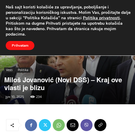
Naš sajt koristi kolačiće za upravljanje, poboljšanje i
UŽIVO
personalizaciju korisničkog iskustva. Molim Vas, pročitajte dalje
u sekciji "Politika Kolačića" na stranici
Politika privatnosti
.
Naslovna
Vesti
Politika
Pritiskom na dugme Prihvati pristajete na upotrebu kolačića
kao što je navedeno. Prihvatam da stranica rukuje mojim
podacima.
Prihvatam
Vesti
Politika
Miloš Jovanović (Novi DSS) – Kraj ove
vlasti je blizu
јун 10, 2025
234