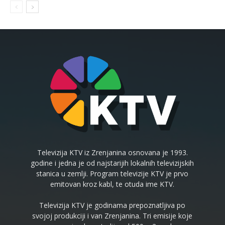
Televizija KTV iz Zrenjanina osnovana je 1993.
godine i jedna je od najstarijih lokalnih televizijskih
stanica u zemlji. Program televizije KTV je prvo
emitovan kroz kabl, te otuda ime KTV.
Televizija KTV je godinama prepoznatljiva po
svojoj produkciji i van Zrenjanina. Tri emisije koje