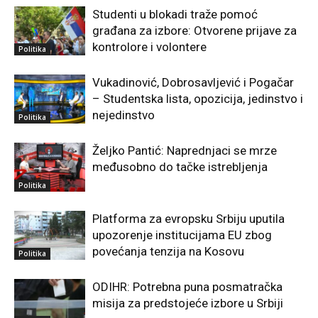
Studenti u blokadi traže pomoć
građana za izbore: Otvorene prijave za
kontrolore i volontere
Politika
Vukadinović, Dobrosavljević i Pogačar
– Studentska lista, opozicija, jedinstvo i
nejedinstvo
Politika
Željko Pantić: Naprednjaci se mrze
međusobno do tačke istrebljenja
Politika
Platforma za evropsku Srbiju uputila
upozorenje institucijama EU zbog
povećanja tenzija na Kosovu
Politika
ODIHR: Potrebna puna posmatračka
misija za predstojeće izbore u Srbiji