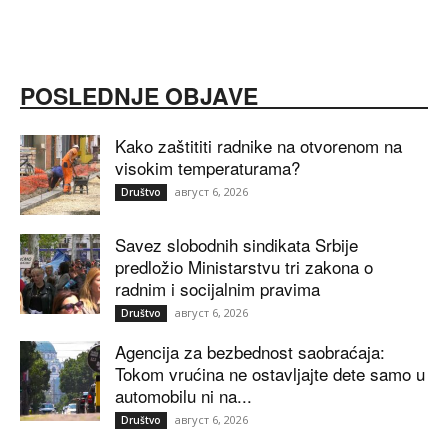
POSLEDNJE OBJAVE
Kako zaštititi radnike na otvorenom na
visokim temperaturama?
август 6, 2026
Društvo
Savez slobodnih sindikata Srbije
predložio Ministarstvu tri zakona o
radnim i socijalnim pravima
август 6, 2026
Društvo
Agencija za bezbednost saobraćaja:
Tokom vrućina ne ostavljajte dete samo u
automobilu ni na...
август 6, 2026
Društvo