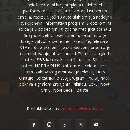
beleži rekordni broj pregleda na internet
platformama. Televizija KTV pored istaknutih
emisija, realizuje još 10 autorskih emisija nedeljno
i svakodnevni informativni program. S obzirom na
to da je u poslednjih 10 godina medijska scena u
Srbiji u izuzetno lošem stanju, da su mnoge
kolege zatvorile svoje medijske kuće, televizija
KTV ne daje više emisije iz sopstvene produkcije
na reemitovanje, ali se danas KTV televizija gleda
putem SBB kablovske mreže u celoj Srbiji, a
putem NET TV PLUS platforme u celom svetu.
Osim kablovskog emitovanja televizija KTV
emituje i terestrijalno svoj program i na taj način
pokriva signalom Zrenjanin, Kikindu, Čoku, Novu
Crnju, Novi Bečej i Žitište.
Kontaktirajte nas:
zrktvrezija@gmail.com