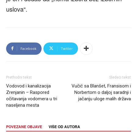
uslova“.
Facebook
Twitter
Prethodni tekst
Sledeći tekst
Vodovod i kanalizacija
Vučić sa Blanšet, Fransisom i
Zrenjanin – Raspored
Norbertom o daljoj saradnji i
očitavanja vodomera u tri
jačanju uloge malih država
naseljena mesta
POVEZANE OBJAVE
VIŠE OD AUTORA