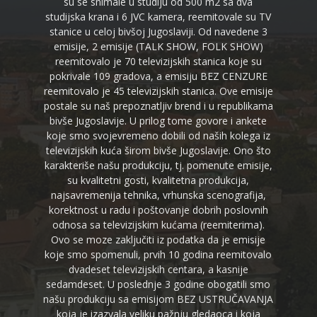
su se snimale u studiju od 500 m2 sa dva
studijska krana i 6 JVC kamera, reemitovale su TV
stanice u celoj bivšoj Jugoslaviji. Od navedene 3
emisije, 2 emisije (TALK SHOW, FOLK SHOW)
reemitovalo je 70 televizijskih stanica koje su
pokrivale 109 gradova, a emisiju BEZ CENZURE
reemitovalo je 45 televizijskih stanica. Ove emisije
postale su naš prepoznatljiv brend i u republikama
bivše Jugoslavije. U prilog tome govore i ankete
koje smo svojevremeno dobili od naših kolega iz
televizijskih kuća širom bivše Jugoslavije. Ono što
karakteriše našu produkciju, tj. pomenute emisije,
su kvalitetni gosti, kvalitetna produkcija,
najsavremenija tehnika, vrhunska scenografija,
korektnost u radu i poštovanje dobrih poslovnih
odnosa sa televizijskim kućama (reemiterima).
Ovo se moze zaključiti iz podatka da je emisije
koje smo spomenuli, prvih 10 godina reemitovalo
dvadeset televizijskih centara, a kasnije
sedamdeset. U poslednje 3 godine obogatili smo
našu produkciju sa emisijom BEZ USTRUČAVANJA
koja je izazvala veliku pažnju gledaoca i koja