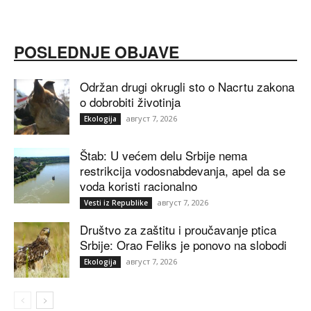
POSLEDNJE OBJAVE
Održan drugi okrugli sto o Nacrtu zakona
o dobrobiti životinja
август 7, 2026
Ekologija
Štab: U većem delu Srbije nema
restrikcija vodosnabdevanja, apel da se
voda koristi racionalno
август 7, 2026
Vesti iz Republike
Društvo za zaštitu i proučavanje ptica
Srbije: Orao Feliks je ponovo na slobodi
август 7, 2026
Ekologija