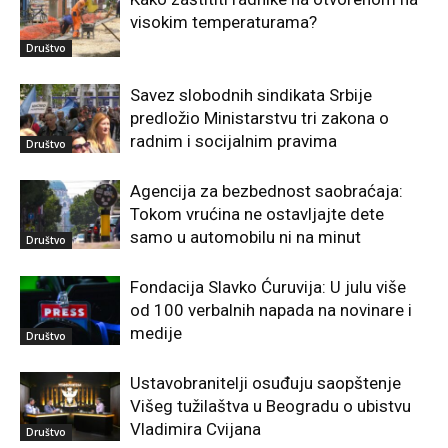
visokim temperaturama?
Društvo
Savez slobodnih sindikata Srbije
predložio Ministarstvu tri zakona o
radnim i socijalnim pravima
Društvo
Agencija za bezbednost saobraćaja:
Tokom vrućina ne ostavljajte dete
samo u automobilu ni na minut
Društvo
Fondacija Slavko Ćuruvija: U julu više
od 100 verbalnih napada na novinare i
medije
Društvo
Ustavobranitelji osuđuju saopštenje
Višeg tužilaštva u Beogradu o ubistvu
Vladimira Cvijana
Društvo