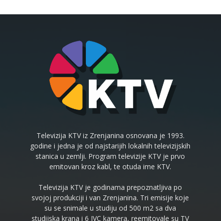
Televizija KTV iz Zrenjanina osnovana je 1993.
godine i jedna je od najstarijih lokalnih televizijskih
stanica u zemlji. Program televizije KTV je prvo
emitovan kroz kabl, te otuda ime KTV.
Televizija KTV je godinama prepoznatljiva po
svojoj produkciji i van Zrenjanina. Tri emisije koje
su se snimale u studiju od 500 m2 sa dva
studijska krana i 6 JVC kamera, reemitovale su TV