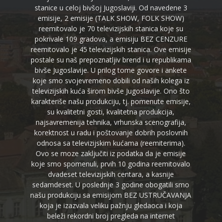
stanice u celoj bivšoj Jugoslaviji. Od navedene 3
emisije, 2 emisije (TALK SHOW, FOLK SHOW)
reemitovalo je 70 televizijskih stanica koje su
pokrivale 109 gradova, a emisiju BEZ CENZURE
reemitovalo je 45 televizijskih stanica. Ove emisije
postale su naš prepoznatljiv brend i u republikama
bivše Jugoslavije. U prilog tome govore i ankete
koje smo svojevremeno dobili od naših kolega iz
televizijskih kuća širom bivše Jugoslavije. Ono što
karakteriše našu produkciju, tj. pomenute emisije,
su kvalitetni gosti, kvalitetna produkcija,
najsavremenija tehnika, vrhunska scenografija,
korektnost u radu i poštovanje dobrih poslovnih
odnosa sa televizijskim kućama (reemiterima).
Ovo se moze zaključiti iz podatka da je emisije
koje smo spomenuli, prvih 10 godina reemitovalo
dvadeset televizijskih centara, a kasnije
sedamdeset. U poslednje 3 godine obogatili smo
našu produkciju sa emisijom BEZ USTRUČAVANJA
koja je izazvala veliku pažnju gledaoca i koja
beleži rekordni broj pregleda na internet