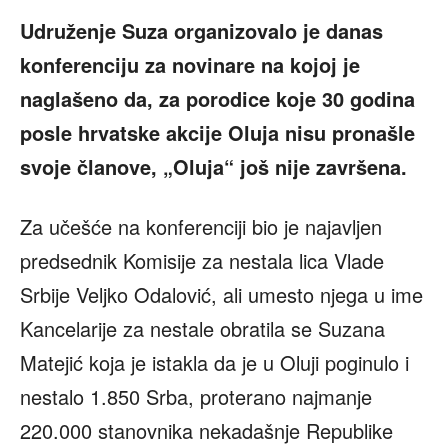
Udruženje Suza organizovalo je danas
konferenciju za novinare na kojoj je
naglašeno da, z
a porodice koje 30 godina
posle hrvatske akcije Oluja nisu pronašle
svoje članove, „Oluja“ još nije završena.
Za učešće na konferenciji bio je najavljen
predsednik Komisije za nestala lica Vlade
Srbije Veljko Odalović, ali umesto njega u ime
Kancelarije za nestale obratila se Suzana
Matejić koja je istakla da je u Oluji poginulo i
nestalo 1.850 Srba, proterano najmanje
220.000 stanovnika nekadašnje Republike