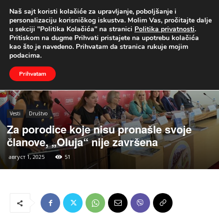
Naš sajt koristi kolačiće za upravljanje, poboljšanje i
UŽIVO
personalizaciju korisničkog iskustva. Molim Vas, pročitajte dalje
u sekciji "Politika Kolačića" na stranici
Politika privatnosti
.
Naslovna
Vesti
Društvo
Pritiskom na dugme Prihvati pristajete na upotrebu kolačića
kao što je navedeno. Prihvatam da stranica rukuje mojim
podacima.
Prihvatam
Vesti
Društvo
Za porodice koje nisu pronašle svoje
članove, „Oluja“ nije završena
август 1, 2025
51