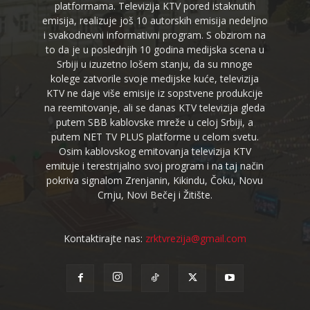
platformama. Televizija KTV pored istaknutih
emisija, realizuje još 10 autorskih emisija nedeljno
i svakodnevni informativni program. S obzirom na
to da je u poslednjih 10 godina medijska scena u
Srbiji u izuzetno lošem stanju, da su mnoge
kolege zatvorile svoje medijske kuće, televizija
KTV ne daje više emisije iz sopstvene produkcije
na reemitovanje, ali se danas KTV televizija gleda
putem SBB kablovske mreže u celoj Srbiji, a
putem NET TV PLUS platforme u celom svetu.
Osim kablovskog emitovanja televizija KTV
emituje i terestrijalno svoj program i na taj način
pokriva signalom Zrenjanin, Kikindu, Čoku, Novu
Crnju, Novi Bečej i Žitište.
Kontaktirajte nas:
zrktvrezija@gmail.com