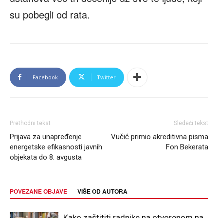
su pobegli od rata.
Facebook
Twitter
Prethodni tekst
Sledeći tekst
Prijava za unapređenje
Vučić primio akreditivna pisma
energetske efikasnosti javnih
Fon Bekerata
objekata do 8. avgusta
POVEZANE OBJAVE
VIŠE OD AUTORA
Kako zaštititi radnike na otvorenom na