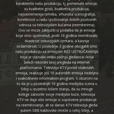
karakteriše našu produkciju, tj. pomenute emisije,
su kvalitetni gosti, kvalitetna produkcija,
najsavremenija tehnika, vrhunska scenografija,
korektnost u radu i poštovanje dobrih poslovnih
odnosa sa televizijskim kućama (reemiterima).
Ovo se moze zaključiti iz podatka da je emisije
koje smo spomenuli, prvih 10 godina reemitovalo
dvadeset televizijskih centara, a kasnije
sedamdeset. U poslednje 3 godine obogatili smo
našu produkciju sa emisijom BEZ USTRUČAVANJA
koja je izazvala veliku pažnju gledaoca i koja
beleži rekordni broj pregleda na internet
platformama. Televizija KTV pored istaknutih
emisija, realizuje još 10 autorskih emisija nedeljno
i svakodnevni informativni program. S obzirom na
to da je u poslednjih 10 godina medijska scena u
Srbiji u izuzetno lošem stanju, da su mnoge
kolege zatvorile svoje medijske kuće, televizija
KTV ne daje više emisije iz sopstvene produkcije
na reemitovanje, ali se danas KTV televizija gleda
putem SBB kablovske mreže u celoj Srbiji, a