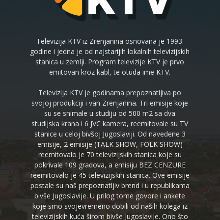
Televizija KTV iz Zrenjanina osnovana je 1993.
godine i jedna je od najstarijih lokalnih televizijskih
stanica u zemlji. Program televizije KTV je prvo
emitovan kroz kabl, te otuda ime KTV.
Televizija KTV je godinama prepoznatljiva po
svojoj produkciji i van Zrenjanina. Tri emisije koje
su se snimale u studiju od 500 m2 sa dva
studijska krana i 6 JVC kamera, reemitovale su TV
stanice u celoj bivšoj Jugoslaviji. Od navedene 3
emisije, 2 emisije (TALK SHOW, FOLK SHOW)
reemitovalo je 70 televizijskih stanica koje su
pokrivale 109 gradova, a emisiju BEZ CENZURE
reemitovalo je 45 televizijskih stanica. Ove emisije
postale su naš prepoznatljiv brend i u republikama
bivše Jugoslavije. U prilog tome govore i ankete
koje smo svojevremeno dobili od naših kolega iz
televizijskih kuća širom bivše Jugoslavije. Ono što