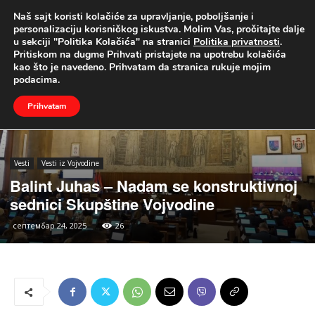
Naš sajt koristi kolačiće za upravljanje, poboljšanje i
UŽIVO
personalizaciju korisničkog iskustva. Molim Vas, pročitajte dalje
u sekciji "Politika Kolačića" na stranici
Politika privatnosti
.
Naslovna
Vesti
Vesti iz Vojvodine
Pritiskom na dugme Prihvati pristajete na upotrebu kolačića
kao što je navedeno. Prihvatam da stranica rukuje mojim
podacima.
Prihvatam
Vesti
Vesti iz Vojvodine
Balint Juhas – Nadam se konstruktivnoj
sednici Skupštine Vojvodine
септембар 24, 2025
26