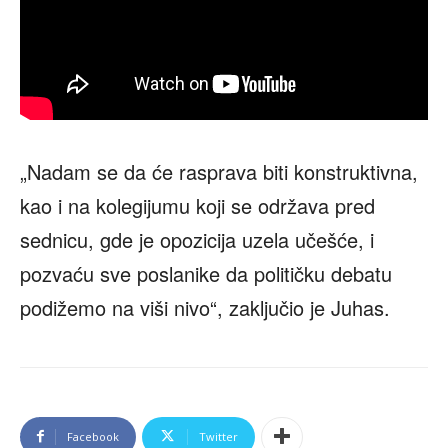
„Nadam se da će rasprava biti konstruktivna,
kao i na kolegijumu koji se održava pred
sednicu, gde je opozicija uzela učešće, i
pozvaću sve poslanike da političku debatu
podižemo na viši nivo“, zaključio je Juhas.
Facebook
Twitter