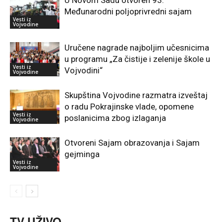
Međunarodni poljoprivredni sajam
Vesti iz
Vojvodine
Uručene nagrade najboljim učesnicima
u programu „Za čistije i zelenije škole u
Vesti iz
Vojvodini“
Vojvodine
Skupština Vojvodine razmatra izveštaj
o radu Pokrajinske vlade, opomene
Vesti iz
poslanicima zbog izlaganja
Vojvodine
Otvoreni Sajam obrazovanja i Sajam
gejminga
Vesti iz
Vojvodine
TV UŽIVO