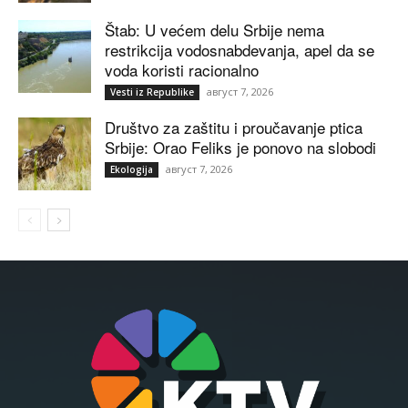
Štab: U većem delu Srbije nema
restrikcija vodosnabdevanja, apel da se
voda koristi racionalno
август 7, 2026
Vesti iz Republike
Društvo za zaštitu i proučavanje ptica
Srbije: Orao Feliks je ponovo na slobodi
август 7, 2026
Ekologija