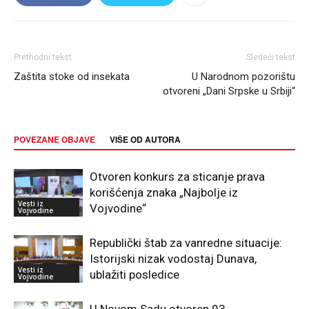
Prethodni tekst
Sledeći tekst
Zaštita stoke od insekata
U Narodnom pozorištu
otvoreni „Dani Srpske u Srbiji“
POVEZANE OBJAVE
VIŠE OD AUTORA
Otvoren konkurs za sticanje prava
korišćenja znaka „Najbolje iz
Vesti iz
Vojvodine“
Vojvodine
Republički štab za vanredne situacije:
Istorijski nizak vodostaj Dunava,
Vesti iz
ublažiti posledice
Vojvodine
U Novom Sadu otvoren 93.