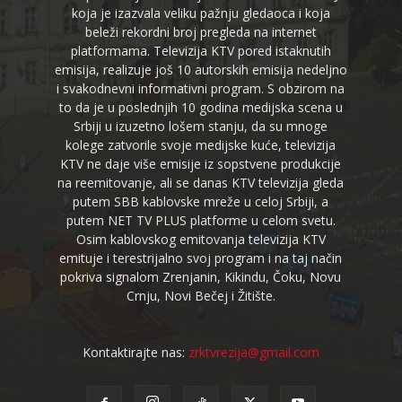
koja je izazvala veliku pažnju gledaoca i koja
beleži rekordni broj pregleda na internet
platformama. Televizija KTV pored istaknutih
emisija, realizuje još 10 autorskih emisija nedeljno
i svakodnevni informativni program. S obzirom na
to da je u poslednjih 10 godina medijska scena u
Srbiji u izuzetno lošem stanju, da su mnoge
kolege zatvorile svoje medijske kuće, televizija
KTV ne daje više emisije iz sopstvene produkcije
na reemitovanje, ali se danas KTV televizija gleda
putem SBB kablovske mreže u celoj Srbiji, a
putem NET TV PLUS platforme u celom svetu.
Osim kablovskog emitovanja televizija KTV
emituje i terestrijalno svoj program i na taj način
pokriva signalom Zrenjanin, Kikindu, Čoku, Novu
Crnju, Novi Bečej i Žitište.
Kontaktirajte nas:
zrktvrezija@gmail.com