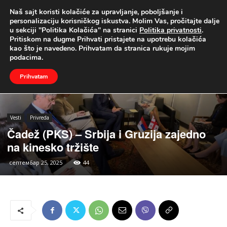
Naš sajt koristi kolačiće za upravljanje, poboljšanje i
UŽIVO
personalizaciju korisničkog iskustva. Molim Vas, pročitajte dalje
u sekciji "Politika Kolačića" na stranici
Politika privatnosti
.
Naslovna
Vesti
Privreda
Pritiskom na dugme Prihvati pristajete na upotrebu kolačića
kao što je navedeno. Prihvatam da stranica rukuje mojim
podacima.
Prihvatam
Vesti
Privreda
Čadež (PKS) – Srbija i Gruzija zajedno
na kinesko tržište
септембар 25, 2025
44