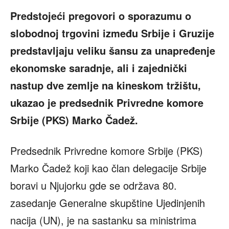
Predstojeći pregovori o sporazumu o
slobodnoj trgovini između Srbije i Gruzije
predstavljaju veliku šansu za unapređenje
ekonomske saradnje, ali i zajednički
nastup dve zemlje na kineskom tržištu,
ukazao je predsednik Privredne komore
Srbije (PKS) Marko Čadež.
Predsednik Privredne komore Srbije (PKS)
Marko Čadež koji kao član delegacije Srbije
boravi u Njujorku gde se održava 80.
zasedanje Generalne skupštine Ujedinjenih
nacija (UN), je na sastanku sa ministrima