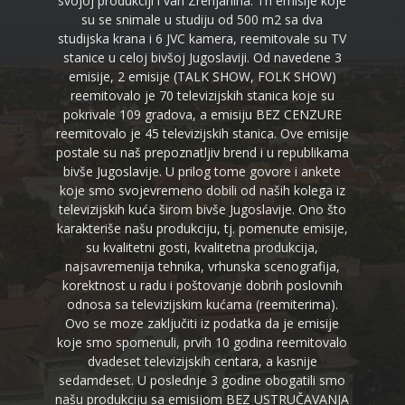
svojoj produkciji i van Zrenjanina. Tri emisije koje
su se snimale u studiju od 500 m2 sa dva
studijska krana i 6 JVC kamera, reemitovale su TV
stanice u celoj bivšoj Jugoslaviji. Od navedene 3
emisije, 2 emisije (TALK SHOW, FOLK SHOW)
reemitovalo je 70 televizijskih stanica koje su
pokrivale 109 gradova, a emisiju BEZ CENZURE
reemitovalo je 45 televizijskih stanica. Ove emisije
postale su naš prepoznatljiv brend i u republikama
bivše Jugoslavije. U prilog tome govore i ankete
koje smo svojevremeno dobili od naših kolega iz
televizijskih kuća širom bivše Jugoslavije. Ono što
karakteriše našu produkciju, tj. pomenute emisije,
su kvalitetni gosti, kvalitetna produkcija,
najsavremenija tehnika, vrhunska scenografija,
korektnost u radu i poštovanje dobrih poslovnih
odnosa sa televizijskim kućama (reemiterima).
Ovo se moze zaključiti iz podatka da je emisije
koje smo spomenuli, prvih 10 godina reemitovalo
dvadeset televizijskih centara, a kasnije
sedamdeset. U poslednje 3 godine obogatili smo
našu produkciju sa emisijom BEZ USTRUČAVANJA