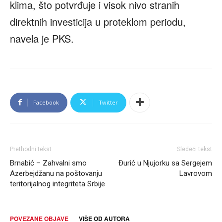
klima, što potvrđuje i visok nivo stranih
direktnih investicija u proteklom periodu,
navela je PKS.
Facebook
Twitter
Prethodni tekst
Sledeći tekst
Brnabić – Zahvalni smo
Đurić u Njujorku sa Sergejem
Azerbejdžanu na poštovanju
Lavrovom
teritorijalnog integriteta Srbije
POVEZANE OBJAVE
VIŠE OD AUTORA