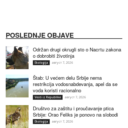
POSLEDNJE OBJAVE
Održan drugi okrugli sto o Nacrtu zakona
o dobrobiti životinja
август 7, 2026
Ekologija
Štab: U većem delu Srbije nema
restrikcija vodosnabdevanja, apel da se
voda koristi racionalno
август 7, 2026
Vesti iz Republike
Društvo za zaštitu i proučavanje ptica
Srbije: Orao Feliks je ponovo na slobodi
август 7, 2026
Ekologija