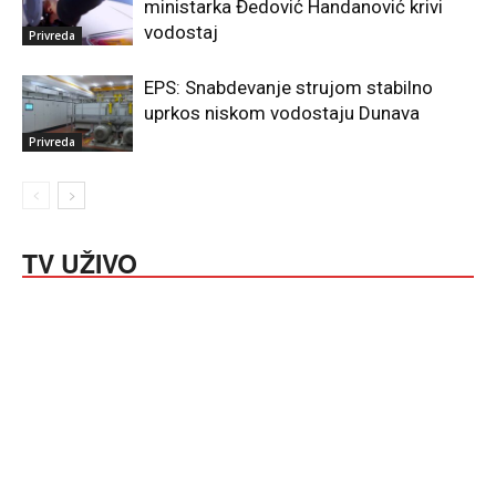
ministarka Đedović Handanović krivi
vodostaj
Privreda
EPS: Snabdevanje strujom stabilno
uprkos niskom vodostaju Dunava
Privreda
TV UŽIVO