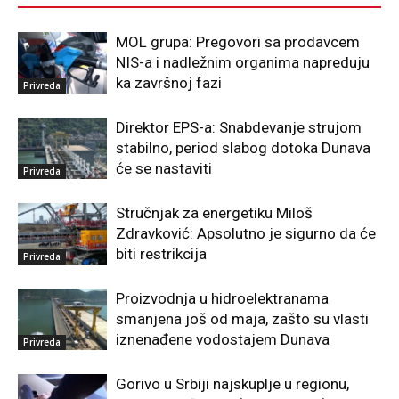
MOL grupa: Pregovori sa prodavcem
NIS-a i nadležnim organima napreduju
ka završnoj fazi
Privreda
Direktor EPS-a: Snabdevanje strujom
stabilno, period slabog dotoka Dunava
će se nastaviti
Privreda
Stručnjak za energetiku Miloš
Zdravković: Apsolutno je sigurno da će
biti restrikcija
Privreda
Proizvodnja u hidroelektranama
smanjena još od maja, zašto su vlasti
iznenađene vodostajem Dunava
Privreda
Gorivo u Srbiji najskuplje u regionu,