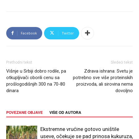
Facebook
Twitter
Prethodni tekst
Sledeći tekst
Višnje u Srbiji dobro rodile, pa
Zdrava ishrana: Svetu je
otkupljivači oborili cenu sa
potrebno sve više proteinskih
prošlogodišnjih 300 na 70-80
proizvoda, ali sirovina nema
dinara
dovoljno
POVEZANE OBJAVE
VIŠE OD AUTORA
Ekstremne vrućine gotovo uništile
useve, očekuje se pad prinosa kukuruza,