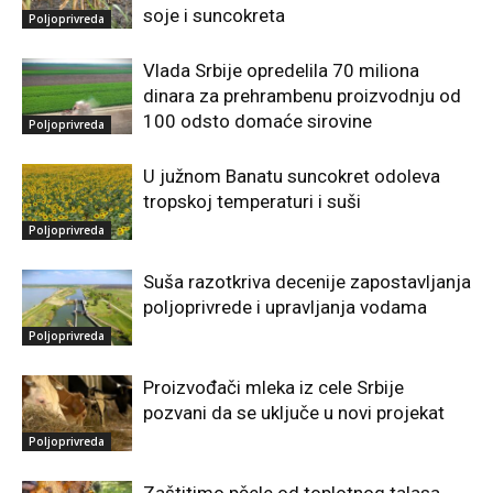
soje i suncokreta
Poljoprivreda
Vlada Srbije opredelila 70 miliona
dinara za prehrambenu proizvodnju od
100 odsto domaće sirovine
Poljoprivreda
U južnom Banatu suncokret odoleva
tropskoj temperaturi i suši
Poljoprivreda
Suša razotkriva decenije zapostavljanja
poljoprivrede i upravljanja vodama
Poljoprivreda
Proizvođači mleka iz cele Srbije
pozvani da se uključe u novi projekat
Poljoprivreda
Zaštitimo pčele od toplotnog talasa