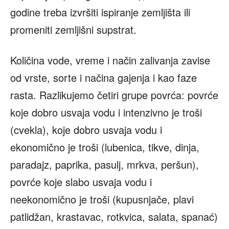
godine treba izvršiti ispiranje zemljišta ili
promeniti zemljišni supstrat.
Količina vode, vreme i način zalivanja zavise
od vrste, sorte i načina gajenja i kao faze
rasta. Razlikujemo četiri grupe povrća: povrće
koje dobro usvaja vodu i intenzivno je troši
(cvekla), koje dobro usvaja vodu i
ekonomično je troši (lubenica, tikve, dinja,
paradajz, paprika, pasulj, mrkva, peršun),
povrće koje slabo usvaja vodu i
neekonomično je troši (kupusnjače, plavi
patlidžan, krastavac, rotkvica, salata, spanać)