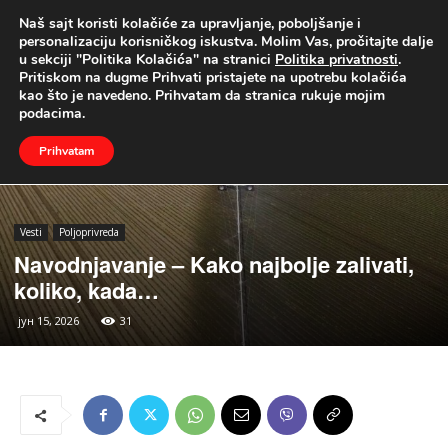
Naš sajt koristi kolačiće za upravljanje, poboljšanje i
UŽIVO
personalizaciju korisničkog iskustva. Molim Vas, pročitajte dalje
u sekciji "Politika Kolačića" na stranici
Politika privatnosti
.
Naslovna
Vesti
Poljoprivreda
Pritiskom na dugme Prihvati pristajete na upotrebu kolačića
kao što je navedeno. Prihvatam da stranica rukuje mojim
podacima.
Prihvatam
Vesti
Poljoprivreda
Navodnjavanje – Kako najbolje zalivati,
koliko, kada…
јун 15, 2026
31