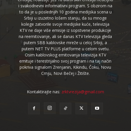
i svakodnevni informativni program. S obzirom na
to da je u poslednjih 10 godina medijska scena u
Srbiji u izuzetno lošem stanju, da su mnoge
kolege zatvorile svoje medijske kuće, televizija
KTV ne daje više emisije iz sopstvene produkcije
na reemitovanje, ali se danas KTV televizija gleda
putem SBB kablovske mreže u celoj Srbiji, a
putem NET TV PLUS platforme u celom svetu.
Osim kablovskog emitovanja televizija KTV
emituje i terestrijalno svoj program i na taj način
pokriva signalom Zrenjanin, Kikindu, Čoku, Novu
Crnju, Novi Bečej i Žitište.
Kontaktirajte nas:
zrktvrezija@gmail.com