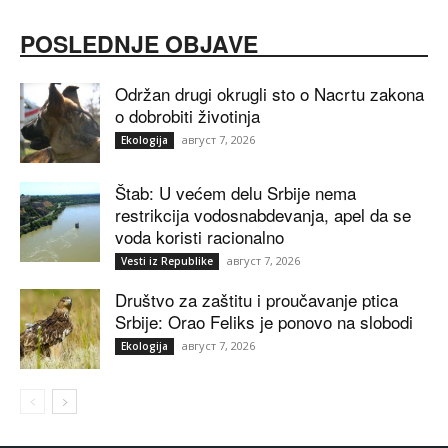
POSLEDNJE OBJAVE
Održan drugi okrugli sto o Nacrtu zakona
o dobrobiti životinja
август 7, 2026
Ekologija
Štab: U većem delu Srbije nema
restrikcija vodosnabdevanja, apel da se
voda koristi racionalno
август 7, 2026
Vesti iz Republike
Društvo za zaštitu i proučavanje ptica
Srbije: Orao Feliks je ponovo na slobodi
август 7, 2026
Ekologija