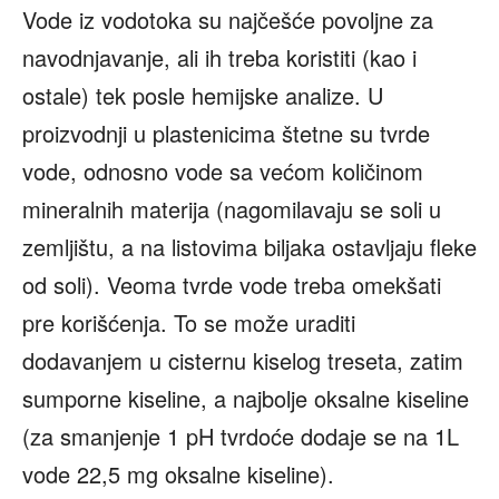
Vode iz vodotoka su najčešće povoljne za
navodnjavanje, ali ih treba koristiti (kao i
ostale) tek posle hemijske analize. U
proizvodnji u plastenicima štetne su tvrde
vode, odnosno vode sa većom količinom
mineralnih materija (nagomilavaju se soli u
zemljištu, a na listovima biljaka ostavljaju fleke
od soli). Veoma tvrde vode treba omekšati
pre korišćenja. To se može uraditi
dodavanjem u cisternu kiselog treseta, zatim
sumporne kiseline, a najbolje oksalne kiseline
(za smanjenje 1 pH tvrdoće dodaje se na 1L
vode 22,5 mg oksalne kiseline).