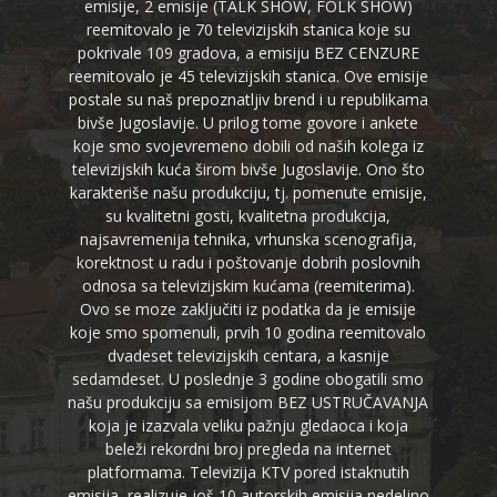
emisije, 2 emisije (TALK SHOW, FOLK SHOW)
reemitovalo je 70 televizijskih stanica koje su
pokrivale 109 gradova, a emisiju BEZ CENZURE
reemitovalo je 45 televizijskih stanica. Ove emisije
postale su naš prepoznatljiv brend i u republikama
bivše Jugoslavije. U prilog tome govore i ankete
koje smo svojevremeno dobili od naših kolega iz
televizijskih kuća širom bivše Jugoslavije. Ono što
karakteriše našu produkciju, tj. pomenute emisije,
su kvalitetni gosti, kvalitetna produkcija,
najsavremenija tehnika, vrhunska scenografija,
korektnost u radu i poštovanje dobrih poslovnih
odnosa sa televizijskim kućama (reemiterima).
Ovo se moze zaključiti iz podatka da je emisije
koje smo spomenuli, prvih 10 godina reemitovalo
dvadeset televizijskih centara, a kasnije
sedamdeset. U poslednje 3 godine obogatili smo
našu produkciju sa emisijom BEZ USTRUČAVANJA
koja je izazvala veliku pažnju gledaoca i koja
beleži rekordni broj pregleda na internet
platformama. Televizija KTV pored istaknutih
emisija, realizuje još 10 autorskih emisija nedeljno