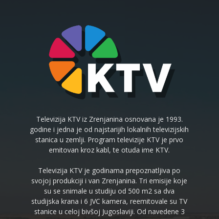
Televizija KTV iz Zrenjanina osnovana je 1993.
godine i jedna je od najstarijih lokalnih televizijskih
stanica u zemlji. Program televizije KTV je prvo
emitovan kroz kabl, te otuda ime KTV.
Televizija KTV je godinama prepoznatljiva po
svojoj produkciji i van Zrenjanina. Tri emisije koje
su se snimale u studiju od 500 m2 sa dva
studijska krana i 6 JVC kamera, reemitovale su TV
stanice u celoj bivšoj Jugoslaviji. Od navedene 3