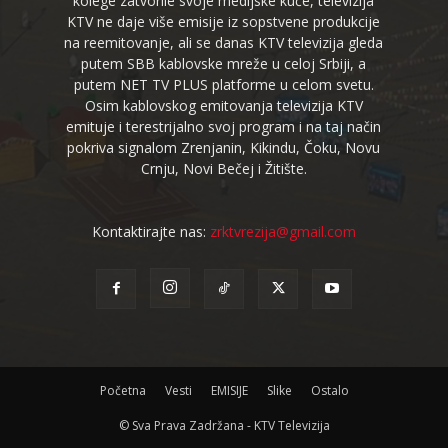
kolege zatvorile svoje medijske kuće, televizija
KTV ne daje više emisije iz sopstvene produkcije
na reemitovanje, ali se danas KTV televizija gleda
putem SBB kablovske mreže u celoj Srbiji, a
putem NET TV PLUS platforme u celom svetu.
Osim kablovskog emitovanja televizija KTV
emituje i terestrijalno svoj program i na taj način
pokriva signalom Zrenjanin, Kikindu, Čoku, Novu
Crnju, Novi Bečej i Žitište.
Kontaktirajte nas:
zrktvrezija@gmail.com
Početna
Vesti
EMISIJE
Slike
Ostalo
© Sva Prava Zadržana - KTV Televizija