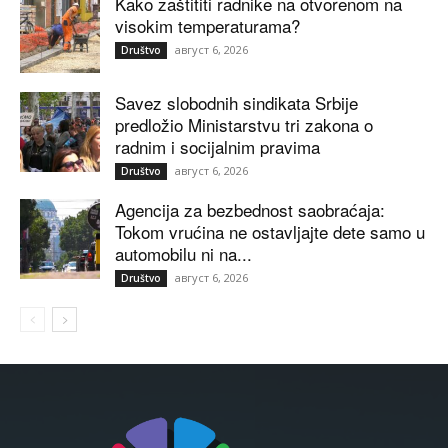
Kako zaštititi radnike na otvorenom na
visokim temperaturama?
август 6, 2026
Društvo
Savez slobodnih sindikata Srbije
predložio Ministarstvu tri zakona o
radnim i socijalnim pravima
август 6, 2026
Društvo
Agencija za bezbednost saobraćaja:
Tokom vrućina ne ostavljajte dete samo u
automobilu ni na...
август 6, 2026
Društvo