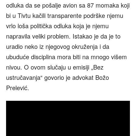
odluka da se pošalje avion sa 87 momaka koji
bi u Tivtu kačili transparente podrške njemu
vrlo loša politička odluka koja je njemu
napravila veliki problem. Istakao je da je to
uradio neko iz njegovog okruženja i da
ubuduće disciplina mora biti na mnogo višem
nivou. O ovom slučaju u emisiji „Bez
ustručavanja“ govorio je advokat Božo
Prelević.