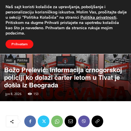
Naš sajt koristi kolačiće za upravljanje, poboljšanje i
UŽIVO
personalizaciju korisničkog iskustva. Molim Vas, pročitajte dalje
u sekciji "Politika Kolačića" na stranici
Politika privatnosti
.
Naslovna
Vesti
Politika
Pritiskom na dugme Prihvati pristajete na upotrebu kolačića
kao što je navedeno. Prihvatam da stranica rukuje mojim
podacima.
Prihvatam
Vesti
Politika
Božo Prelević: Informacija crnogorskoj
policiji ko dolazi čarter letom u Tivat je
došla iz Beograda
јун 8, 2026
153