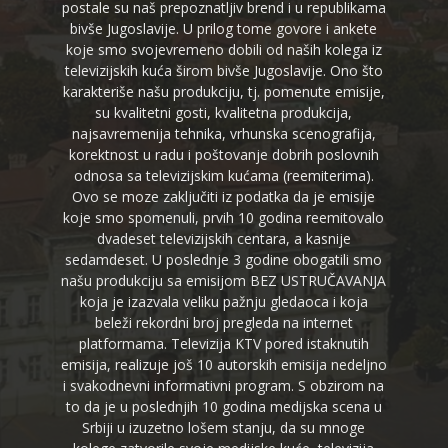
postale su naš prepoznatljiv brend i u republikama
bivše Jugoslavije. U prilog tome govore i ankete
koje smo svojevremeno dobili od naših kolega iz
televizijskih kuća širom bivše Jugoslavije. Ono što
karakteriše našu produkciju, tj. pomenute emisije,
su kvalitetni gosti, kvalitetna produkcija,
najsavremenija tehnika, vrhunska scenografija,
korektnost u radu i poštovanje dobrih poslovnih
odnosa sa televizijskim kućama (reemiterima).
Ovo se moze zaključiti iz podatka da je emisije
koje smo spomenuli, prvih 10 godina reemitovalo
dvadeset televizijskih centara, a kasnije
sedamdeset. U poslednje 3 godine obogatili smo
našu produkciju sa emisijom BEZ USTRUČAVANJA
koja je izazvala veliku pažnju gledaoca i koja
beleži rekordni broj pregleda na internet
platformama. Televizija KTV pored istaknutih
emisija, realizuje još 10 autorskih emisija nedeljno
i svakodnevni informativni program. S obzirom na
to da je u poslednjih 10 godina medijska scena u
Srbiji u izuzetno lošem stanju, da su mnoge