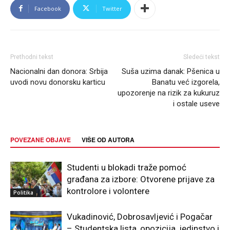
Facebook
Twitter
Prethodni tekst
Sledeći tekst
Nacionalni dan donora: Srbija
Suša uzima danak: Pšenica u
uvodi novu donorsku karticu
Banatu već izgorela,
upozorenje na rizik za kukuruz
i ostale useve
POVEZANE OBJAVE
VIŠE OD AUTORA
Studenti u blokadi traže pomoć
građana za izbore: Otvorene prijave za
kontrolore i volontere
Politika
Vukadinović, Dobrosavljević i Pogačar
– Studentska lista, opozicija, jedinstvo i