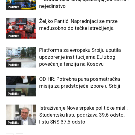
nejedinstvo
Politika
Željko Pantić: Naprednjaci se mrze
međusobno do tačke istrebljenja
Politika
Platforma za evropsku Srbiju uputila
upozorenje institucijama EU zbog
povećanja tenzija na Kosovu
Politika
ODIHR: Potrebna puna posmatračka
misija za predstojeće izbore u Srbiji
Politika
Istraživanje Nove srpske političke misli:
Studentsku listu podržava 39,6 odsto,
listu SNS 37,5 odsto
Politika