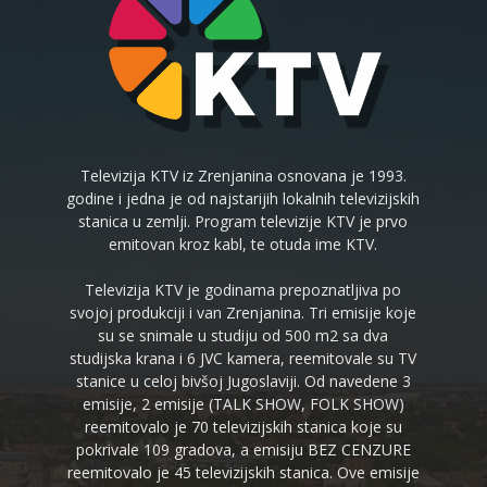
Televizija KTV iz Zrenjanina osnovana je 1993.
godine i jedna je od najstarijih lokalnih televizijskih
stanica u zemlji. Program televizije KTV je prvo
emitovan kroz kabl, te otuda ime KTV.
Televizija KTV je godinama prepoznatljiva po
svojoj produkciji i van Zrenjanina. Tri emisije koje
su se snimale u studiju od 500 m2 sa dva
studijska krana i 6 JVC kamera, reemitovale su TV
stanice u celoj bivšoj Jugoslaviji. Od navedene 3
emisije, 2 emisije (TALK SHOW, FOLK SHOW)
reemitovalo je 70 televizijskih stanica koje su
pokrivale 109 gradova, a emisiju BEZ CENZURE
reemitovalo je 45 televizijskih stanica. Ove emisije