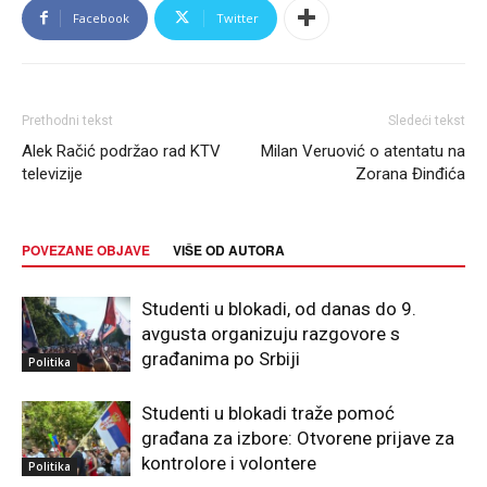
Facebook
Twitter
Prethodni tekst
Sledeći tekst
Alek Račić podržao rad KTV
Milan Veruović o atentatu na
televizije
Zorana Đinđića
POVEZANE OBJAVE
VIŠE OD AUTORA
Studenti u blokadi, od danas do 9.
avgusta organizuju razgovore s
građanima po Srbiji
Politika
Studenti u blokadi traže pomoć
građana za izbore: Otvorene prijave za
kontrolore i volontere
Politika