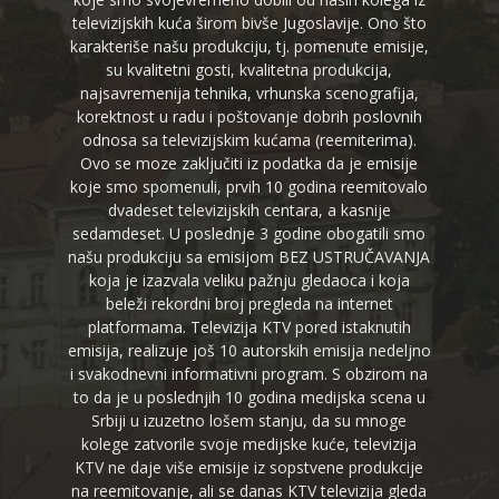
televizijskih kuća širom bivše Jugoslavije. Ono što
karakteriše našu produkciju, tj. pomenute emisije,
su kvalitetni gosti, kvalitetna produkcija,
najsavremenija tehnika, vrhunska scenografija,
korektnost u radu i poštovanje dobrih poslovnih
odnosa sa televizijskim kućama (reemiterima).
Ovo se moze zaključiti iz podatka da je emisije
koje smo spomenuli, prvih 10 godina reemitovalo
dvadeset televizijskih centara, a kasnije
sedamdeset. U poslednje 3 godine obogatili smo
našu produkciju sa emisijom BEZ USTRUČAVANJA
koja je izazvala veliku pažnju gledaoca i koja
beleži rekordni broj pregleda na internet
platformama. Televizija KTV pored istaknutih
emisija, realizuje još 10 autorskih emisija nedeljno
i svakodnevni informativni program. S obzirom na
to da je u poslednjih 10 godina medijska scena u
Srbiji u izuzetno lošem stanju, da su mnoge
kolege zatvorile svoje medijske kuće, televizija
KTV ne daje više emisije iz sopstvene produkcije
na reemitovanje, ali se danas KTV televizija gleda