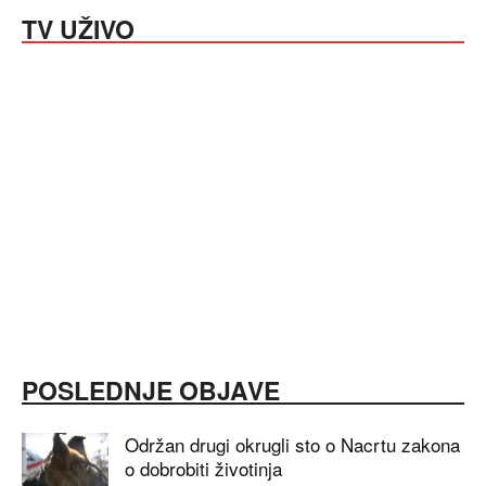
TV UŽIVO
POSLEDNJE OBJAVE
Održan drugi okrugli sto o Nacrtu zakona
o dobrobiti životinja