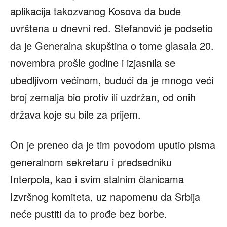
aplikacija takozvanog Kosova da bude
uvrštena u dnevni red. Stefanović je podsetio
da je Generalna skupština o tome glasala 20.
novembra prošle godine i izjasnila se
ubedljivom većinom, budući da je mnogo veći
broj zemalja bio protiv ili uzdržan, od onih
država koje su bile za prijem.
On je preneo da je tim povodom uputio pisma
generalnom sekretaru i predsedniku
Interpola, kao i svim stalnim članicama
Izvršnog komiteta, uz napomenu da Srbija
neće pustiti da to prođe bez borbe.