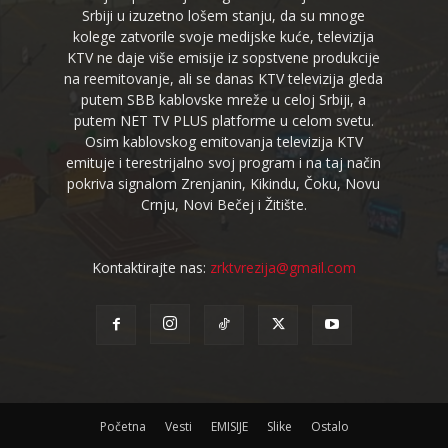
Srbiji u izuzetno lošem stanju, da su mnoge
kolege zatvorile svoje medijske kuće, televizija
KTV ne daje više emisije iz sopstvene produkcije
na reemitovanje, ali se danas KTV televizija gleda
putem SBB kablovske mreže u celoj Srbiji, a
putem NET TV PLUS platforme u celom svetu.
Osim kablovskog emitovanja televizija KTV
emituje i terestrijalno svoj program i na taj način
pokriva signalom Zrenjanin, Kikindu, Čoku, Novu
Crnju, Novi Bečej i Žitište.
Kontaktirajte nas:
zrktvrezija@gmail.com
Početna
Vesti
EMISIJE
Slike
Ostalo