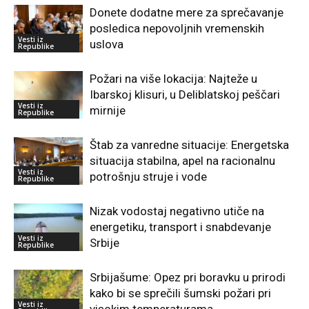
Donete dodatne mere za sprečavanje
posledica nepovoljnih vremenskih
Vesti iz
uslova
Republike
Požari na više lokacija: Najteže u
Ibarskoj klisuri, u Deliblatskoj peščari
Vesti iz
mirnije
Republike
Štab za vanredne situacije: Energetska
situacija stabilna, apel na racionalnu
Vesti iz
potrošnju struje i vode
Republike
Nizak vodostaj negativno utiče na
energetiku, transport i snabdevanje
Vesti iz
Srbije
Republike
Srbijašume: Opez pri boravku u prirodi
kako bi se sprečili šumski požari pri
Vesti iz
visokim temperaturama