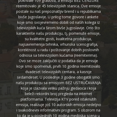
pokrivale 109 gradova, a emisiju BEZ CENZURE
reemitovalo je 45 televizijskih stanica. Ove emisije
postale su naš prepoznatljiv brend i u republikama
bivše Jugoslavije. U prilog tome govore i ankete
koje smo svojevremeno dobili od naših kolega iz
televizijskih kuća širom bivše Jugoslavije. Ono što
karakteriše našu produkciju, tj. pomenute emisije,
su kvalitetni gosti, kvalitetna produkcija,
najsavremenija tehnika, vrhunska scenografija,
korektnost u radu i poštovanje dobrih poslovnih
odnosa sa televizijskim kućama (reemiterima).
Ovo se moze zaključiti iz podatka da je emisije
koje smo spomenuli, prvih 10 godina reemitovalo
dvadeset televizijskih centara, a kasnije
sedamdeset. U poslednje 3 godine obogatili smo
našu produkciju sa emisijom BEZ USTRUČAVANJA
koja je izazvala veliku pažnju gledaoca i koja
beleži rekordni broj pregleda na internet
platformama. Televizija KTV pored istaknutih
emisija, realizuje još 10 autorskih emisija nedeljno
i svakodnevni informativni program. S obzirom na
to da je u poslednjih 10 godina medijska scena u