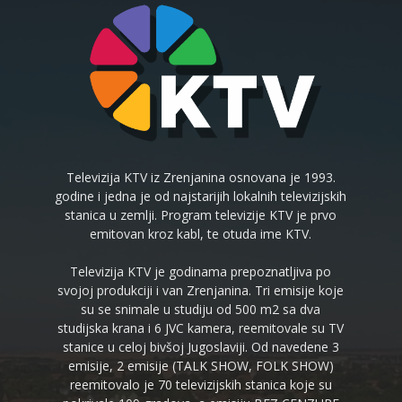
Televizija KTV iz Zrenjanina osnovana je 1993.
godine i jedna je od najstarijih lokalnih televizijskih
stanica u zemlji. Program televizije KTV je prvo
emitovan kroz kabl, te otuda ime KTV.
Televizija KTV je godinama prepoznatljiva po
svojoj produkciji i van Zrenjanina. Tri emisije koje
su se snimale u studiju od 500 m2 sa dva
studijska krana i 6 JVC kamera, reemitovale su TV
stanice u celoj bivšoj Jugoslaviji. Od navedene 3
emisije, 2 emisije (TALK SHOW, FOLK SHOW)
reemitovalo je 70 televizijskih stanica koje su