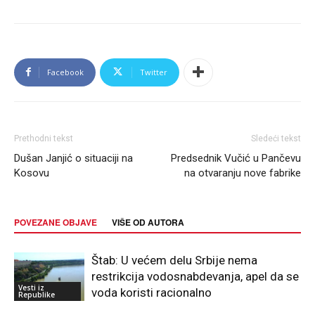
Facebook
Twitter
Prethodni tekst
Sledeći tekst
Dušan Janjić o situaciji na
Predsednik Vučić u Pančevu
Kosovu
na otvaranju nove fabrike
POVEZANE OBJAVE
VIŠE OD AUTORA
Štab: U većem delu Srbije nema
restrikcija vodosnabdevanja, apel da se
Vesti iz
voda koristi racionalno
Republike