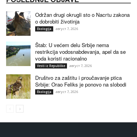
Održan drugi okrugli sto o Nacrtu zakona
o dobrobiti životinja
август 7, 2026
Ekologija
Štab: U većem delu Srbije nema
restrikcija vodosnabdevanja, apel da se
voda koristi racionalno
август 7, 2026
Vesti iz Republike
Društvo za zaštitu i proučavanje ptica
Srbije: Orao Feliks je ponovo na slobodi
август 7, 2026
Ekologija