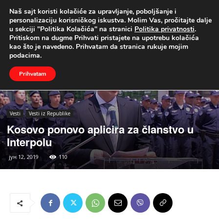
Naš sajt koristi kolačiće za upravljanje, poboljšanje i
UŽIVO
personalizaciju korisničkog iskustva. Molim Vas, pročitajte dalje
u sekciji "Politika Kolačića" na stranici
Politika privatnosti
.
Naslovna
Vesti
Vesti iz Republike
Pritiskom na dugme Prihvati pristajete na upotrebu kolačića
kao što je navedeno. Prihvatam da stranica rukuje mojim
podacima.
Prihvatam
Vesti
Vesti iz Republike
Kosovo ponovo aplicira za članstvo u
Interpolu
јун 12, 2019
110