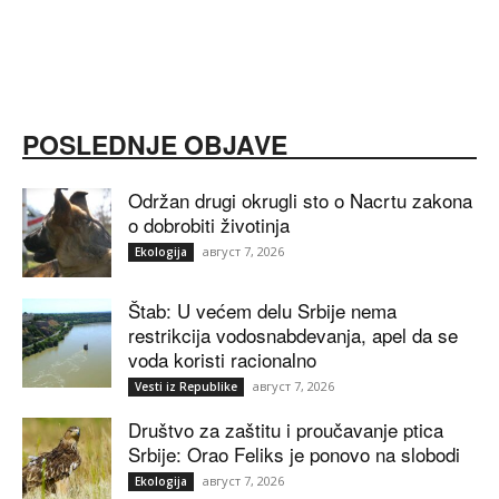
POSLEDNJE OBJAVE
Održan drugi okrugli sto o Nacrtu zakona
o dobrobiti životinja
август 7, 2026
Ekologija
Štab: U većem delu Srbije nema
restrikcija vodosnabdevanja, apel da se
voda koristi racionalno
август 7, 2026
Vesti iz Republike
Društvo za zaštitu i proučavanje ptica
Srbije: Orao Feliks je ponovo na slobodi
август 7, 2026
Ekologija