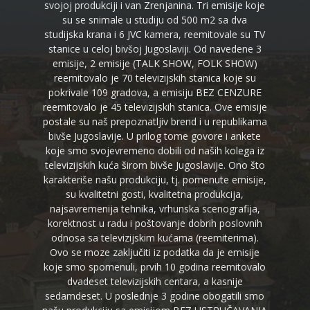
svojoj produkciji i van Zrenjanina. Tri emisije koje
su se snimale u studiju od 500 m2 sa dva
studijska krana i 6 JVC kamera, reemitovale su TV
stanice u celoj bivšoj Jugoslaviji. Od navedene 3
emisije, 2 emisije (TALK SHOW, FOLK SHOW)
reemitovalo je 70 televizijskih stanica koje su
pokrivale 109 gradova, a emisiju BEZ CENZURE
reemitovalo je 45 televizijskih stanica. Ove emisije
postale su naš prepoznatljiv brend i u republikama
bivše Jugoslavije. U prilog tome govore i ankete
koje smo svojevremeno dobili od naših kolega iz
televizijskih kuća širom bivše Jugoslavije. Ono što
karakteriše našu produkciju, tj. pomenute emisije,
su kvalitetni gosti, kvalitetna produkcija,
najsavremenija tehnika, vrhunska scenografija,
korektnost u radu i poštovanje dobrih poslovnih
odnosa sa televizijskim kućama (reemiterima).
Ovo se moze zaključiti iz podatka da je emisije
koje smo spomenuli, prvih 10 godina reemitovalo
dvadeset televizijskih centara, a kasnije
sedamdeset. U poslednje 3 godine obogatili smo