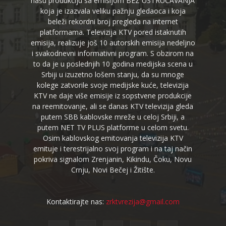
našu produkciju sa emisijom BEZ USTRUČAVANJA
koja je izazvala veliku pažnju gledaoca i koja
beleži rekordni broj pregleda na internet
platformama. Televizija KTV pored istaknutih
emisija, realizuje još 10 autorskih emisija nedeljno
i svakodnevni informativni program. S obzirom na
to da je u poslednjih 10 godina medijska scena u
Srbiji u izuzetno lošem stanju, da su mnoge
kolege zatvorile svoje medijske kuće, televizija
KTV ne daje više emisije iz sopstvene produkcije
na reemitovanje, ali se danas KTV televizija gleda
putem SBB kablovske mreže u celoj Srbiji, a
putem NET TV PLUS platforme u celom svetu.
Osim kablovskog emitovanja televizija KTV
emituje i terestrijalno svoj program i na taj način
pokriva signalom Zrenjanin, Kikindu, Čoku, Novu
Crnju, Novi Bečej i Žitište.
Kontaktirajte nas:
zrktvrezija@gmail.com