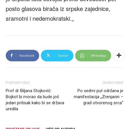
posto glasova birača iz srpske zajednice,
sramotni i nedemokratski.‚‚
Facebook
Twitter
WhatsApp
Prethodni tekst
Sledeći tekst
Prof dr Biljana Stojković:
Po sedmi put održana je
Bojkot bi morao da bude još
manifestacija „Zrenjanin –
jedan pritisak kako bi se država
grad otvorenog srca“
uredila
POVEZANE OBJAVE
VIŠE OD AUTORA