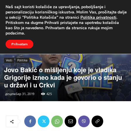
Naš sajt koristi kolačiće za upravljanje, poboljšanje i
UŽIVO
personalizaciju korisničkog iskustva. Molim Vas, pročitajte dalje
u sekciji "Politika Kolačića" na stranici
Politika privatnosti
.
Naslovna
Vesti
Politika
Pritiskom na dugme Prihvati pristajete na upotrebu kolačića
kao što je navedeno. Prihvatam da stranica rukuje mojim
podacima.
Prihvatam
Vesti
Politika
Jovo Bakić o mišljenju koje je vladika
Grigorije izneo kada je govorio o stanju
u državi i u Crkvi
децембар 31, 2019
425