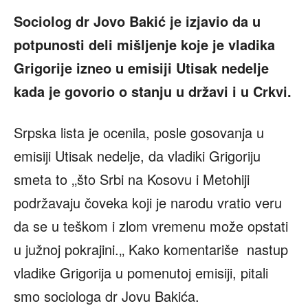
Sociolog dr Jovo Bakić je izjavio da u
potpunosti deli mišljenje koje je vladika
Grigorije izneo u emisiji Utisak nedelje
kada je govorio o stanju u državi i u Crkvi.
Srpska lista je ocenila, posle gosovanja u
emisiji Utisak nedelje, da vladiki Grigoriju
smeta to ‚‚što Srbi na Kosovu i Metohiji
podržavaju čoveka koji je narodu vratio veru
da se u teškom i zlom vremenu može opstati
u južnoj pokrajini.‚‚ Kako komentariše nastup
vladike Grigorija u pomenutoj emisiji, pitali
smo sociologa dr Jovu Bakića.