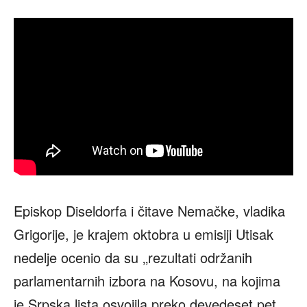
Episkop Diseldorfa i čitave Nemačke, vladika
Grigorije, je krajem oktobra u emisiji Utisak
nedelje ocenio da su ‚‚rezultati održanih
parlamentarnih izbora na Kosovu, na kojima
je Srpska lista osvojila preko devedeset pet