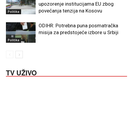
upozorenje institucijama EU zbog
povećanja tenzija na Kosovu
Politika
ODIHR: Potrebna puna posmatračka
misija za predstojeće izbore u Srbiji
Politika
TV UŽIVO