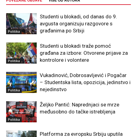
Studenti u blokadi, od danas do 9.
avgusta organizuju razgovore s
građanima po Srbiji
Politika
Studenti u blokadi traže pomoć
građana za izbore: Otvorene prijave za
kontrolore i volontere
Politika
Vukadinović, Dobrosavljević i Pogačar
– Studentska lista, opozicija, jedinstvo i
nejedinstvo
Politika
Željko Pantić: Naprednjaci se mrze
međusobno do tačke istrebljenja
Politika
Platforma za evropsku Srbiju uputila