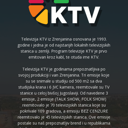
Televizija KTV iz Zrenjanina osnovana je 1993.
godine i jedna je od najstarijih lokalnih televizijskih
stanica u zemlji. Program televizije KTV je prvo
emitovan kroz kabl, te otuda ime KTV.
Televizija KTV je godinama prepoznatljiva po
svojoj produkciji i van Zrenjanina. Tri emisije koje
su se snimale u studiju od 500 m2 sa dva
studijska krana i 6 JVC kamera, reemitovale su TV
stanice u celoj bivšoj Jugoslaviji. Od navedene 3
emisije, 2 emisije (TALK SHOW, FOLK SHOW)
reemitovalo je 70 televizijskih stanica koje su
pokrivale 109 gradova, a emisiju BEZ CENZURE
reemitovalo je 45 televizijskih stanica. Ove emisije
postale su naš prepoznatljiv brend i u republikama