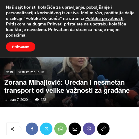
Naš sajt koristi kolačiće za upravljanje, poboljšanje i
UŽIVO
personalizaciju korisničkog iskustva. Molim Vas, pročitajte dalje
u sekciji "Politika Kolačića" na stranici
Politika privatnosti
.
Naslovna
Vesti
Vesti iz Republike
Pritiskom na dugme Prihvati pristajete na upotrebu kolačića
kao što je navedeno. Prihvatam da stranica rukuje mojim
podacima.
Prihvatam
Vesti
Vesti iz Republike
Zorana Mihajlović: Uredan i nesmetan
transport od velike važnosti za građane
април 7, 2020
128