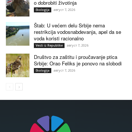
o dobrobiti životinja
август 7, 2026
Ekologija
Štab: U većem delu Srbije nema
restrikcija vodosnabdevanja, apel da se
voda koristi racionalno
август 7, 2026
Vesti iz Republike
Društvo za zaštitu i proučavanje ptica
Srbije: Orao Feliks je ponovo na slobodi
август 7, 2026
Ekologija