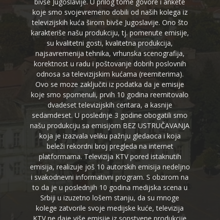
bivše Jugoslavije. U prilog tome govore i ankete
koje smo svojevremeno dobili od naših kolega iz
televizijskih kuća širom bivše Jugoslavije. Ono što
karakteriše našu produkciju, tj. pomenute emisije,
su kvalitetni gosti, kvalitetna produkcija,
najsavremenija tehnika, vrhunska scenografija,
korektnost u radu i poštovanje dobrih poslovnih
odnosa sa televizijskim kućama (reemiterima).
Ovo se moze zaključiti iz podatka da je emisije
koje smo spomenuli, prvih 10 godina reemitovalo
dvadeset televizijskih centara, a kasnije
sedamdeset. U poslednje 3 godine obogatili smo
našu produkciju sa emisijom BEZ USTRUČAVANJA
koja je izazvala veliku pažnju gledaoca i koja
beleži rekordni broj pregleda na internet
platformama. Televizija KTV pored istaknutih
emisija, realizuje još 10 autorskih emisija nedeljno
i svakodnevni informativni program. S obzirom na
to da je u poslednjih 10 godina medijska scena u
Srbiji u izuzetno lošem stanju, da su mnoge
kolege zatvorile svoje medijske kuće, televizija
KTV ne daje više emisije iz sopstvene produkcije