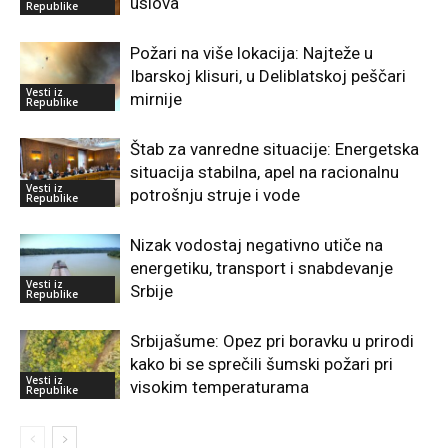
uslova
Republike
Požari na više lokacija: Najteže u
Ibarskoj klisuri, u Deliblatskoj peščari
Vesti iz
mirnije
Republike
Štab za vanredne situacije: Energetska
situacija stabilna, apel na racionalnu
Vesti iz
potrošnju struje i vode
Republike
Nizak vodostaj negativno utiče na
energetiku, transport i snabdevanje
Vesti iz
Srbije
Republike
Srbijašume: Opez pri boravku u prirodi
kako bi se sprečili šumski požari pri
Vesti iz
visokim temperaturama
Republike