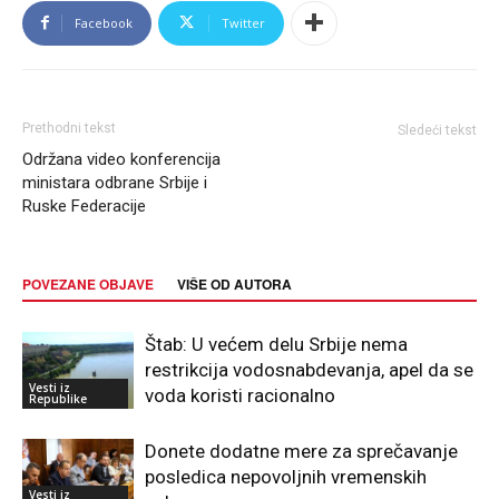
Facebook
Twitter
Prethodni tekst
Sledeći tekst
Održana video konferencija
ministara odbrane Srbije i
Ruske Federacije
POVEZANE OBJAVE
VIŠE OD AUTORA
Štab: U većem delu Srbije nema
restrikcija vodosnabdevanja, apel da se
Vesti iz
voda koristi racionalno
Republike
Donete dodatne mere za sprečavanje
posledica nepovoljnih vremenskih
Vesti iz